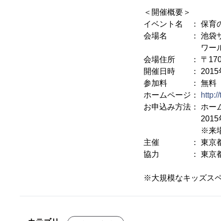
＜開催概要＞
イベント名 ： 保育
会場名 ： 池袋サ
ワールドインポー
会場住所 ： 〒170
開催日時 ： 2015年1月
参加料 ： 無料
ホームページ：
http:/
お申込み方法： ホー
2015年1月5
※来場には事前
主催 ： 東京
協力 ： 東京都
※大規模なキッズス