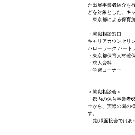
た出展事業者紹介を
どを対象とした、キ
東京都による保育施
・就職相談窓口
キャリアカウンセリ
ハローワーク ハート
・東京都保育人材確
・求人資料
・学習コーナー
＜就職相談会＞
都内の保育事業者6
士から、実際の園の
す。
(就職面接会ではあ