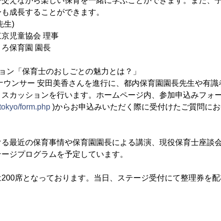
交えながら楽しい保育を一緒に学ぶことができます。また、
身も成長することができます。
先生)
児童協会 理事
保育園 園長
ション「保育士のおしごとの魅力とは？」
ナウンサー 安田美香さんを進行に、都内保育園園長先生や有識
ィスカッションを行います。ホームページ内、参加申込みフォー
/tokyo/form.php
)からお申込みいただく際に受付けたご質問に
る最近の保育事情や保育園園長による講演、現役保育士座談会
テージプログラムを予定しています。
200席となっております。当日、ステージ受付にて整理券を