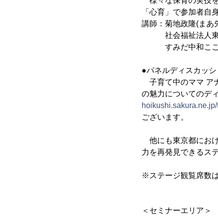
様々な保育の実技を
「心育」で参加者自
講師：菊地政隆(まあ
社会福祉法人東京
すみだ中和こころ
●パネルディスカッ
子育て中のママ ア
の魅力についてのデ
hoikushi.sakura.ne.jp
ございます。
他にも東京都におけ
力を再発見できるス
※ステージ観覧席数は
＜セミナーエリア＞