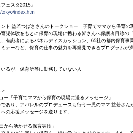
フェスタ2015』
p/tokyo/index.html
ント 益若つばささんのトークショー「子育てママから保育の
の育児体験をもとに保育の現場に携わる皆さんへ保護者目線の
た、有識者によるパネルディスカッション、65社の都内保育事
セミナーなど、保育の仕事の魅力を再発見できるプログラムが
ているが、保育所等に勤務していない人
ム＞
ショー「子育てママから保育の現場に送るメッセージ」
であり、アパレルのプロデュースも行う一児のママ 益若さん
々への応援メッセージを送ります。
明日から活かせる保育実技」