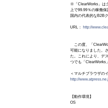
※「ClearWor
上で99.99％の稼
国内の代表的なB2B
URL：
http://www.clea
この度、「ClearW
可能になりました。さらにブ
た。これにより、デ
つでも「ClearWo
＜マルチブラウザの
http://www.atpress.ne
【動作環境】
OS ：Win