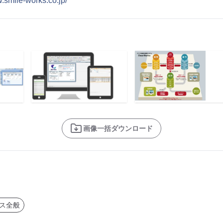
w.smile-works.co.jp/
画像一括ダウンロード
ス全般