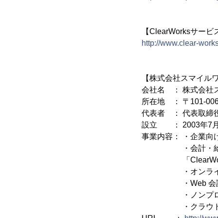
【ClearWorksサー
http://www.clear-works
【株式会社スマイル
会社名 ： 株式会社
所在地 ： 〒101-0
代表者 ： 代表取締
設立 ： 2003年7
事業内容： ・企業向
・会計・給与・販
「ClearWor
・オンライン・デー
・Web 会議シス
・ノンプログラミン
・クラウドシス