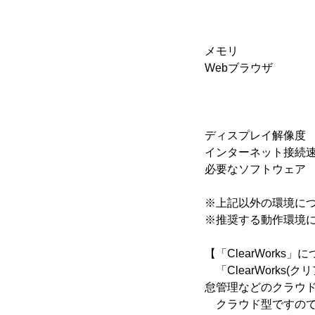
Windo
Windows Vi
Mac OS 10
メモリ ：51
Webブラウザ ：Micro
Google
Safa
※上記以外の
ディスプレイ解像度 ：
インターネット接続速度：
必要なソフトウェア ：A
※上記以外の環境に
※推奨する動作環境
【「ClearWorks」
「ClearWork
怠管理などのクラウ
クラウド型ですので