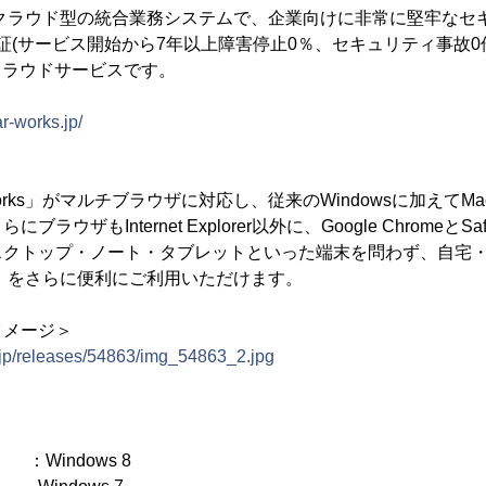
ks」はクラウド型の統合業務システムで、企業向けに非常に堅牢な
働保証(サービス開始から7年以上障害停止0％、セキュリティ事故0
クラウドサービスです。
r-works.jp/
orks」がマルチブラウザに対応し、従来のWindowsに加えてMac
ラウザもInternet Explorer以外に、Google ChromeとS
スクトップ・ノート・タブレットといった端末を問わず、自宅
rks」をさらに便利にご利用いただけます。
イメージ＞
.jp/releases/54863/img_54863_2.jpg
dows 8