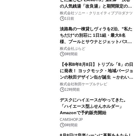
の人気銭湯「改良湯」と期間限定のコ
1
ラボレーション サウナイキタイコラ
株式会社ソニー・クリエイティブプロダクツ
ボグッズも発売決定！
1日前
淡路島の一棟貸しヴィラを2泊、"私た
ちだけ"の別荘に 1日1組・最大8名
様、プールとサウナとジェットバス付
2
きで Villa Mon Temps AWAJIの連泊
株式会社ぷらど
素泊りプラン
9時間前
【令和8年8月8日】トリプル「8」の日
に発表！ ヨックモック・地域バージョ
ンの秋田デザイン缶が誕生 ～かわいい
3
秋田犬の子犬と秋田の四季と名所を巡
株式会社秋田ケーブルテレビ
るパッケージ～ 9月1日(火)秋田県内で
12時間前
販売開始
デスクにハイエースがやってきた。
「ハイエース型ふせんホルダー」
Amazonで予約販売開始
4
CAMSHOP.JP
9時間前
8月8日は音楽シーンに革新をもたらし