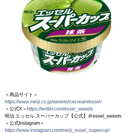
＜商品サイト＞
https://www.meiji.co.jp/sweets/icecream/essel/
＜公式X＞
https://twitter.com/essel_sweets
明治 エッセル スーパーカップ【公式】＠essel_sweets
＜公式Instagram＞
https://www.instagram.com/meiji_essel_supercup/