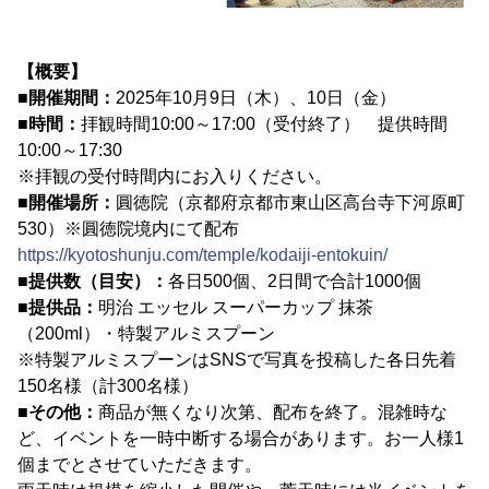
【概要】
■開催期間：
2025年10月9日（木）、10日（金）
■時間：
拝観時間10:00～17:00（受付終了） 提供時間
10:00～17:30
※拝観の受付時間内にお入りください。
■開催場所：
圓徳院（京都府京都市東山区高台寺下河原町
530）※圓徳院境内にて配布
https://kyotoshunju.com/temple/kodaiji-entokuin/
■提供数（目安）：
各日500個、2日間で合計1000個
■提供品：
明治 エッセル スーパーカップ 抹茶
（200ml）・特製アルミスプーン
※特製アルミスプーンはSNSで写真を投稿した各日先着
150名様（計300名様）
■その他：
商品が無くなり次第、配布を終了。混雑時な
ど、イベントを一時中断する場合があります。お一人様1
個までとさせていただきます。