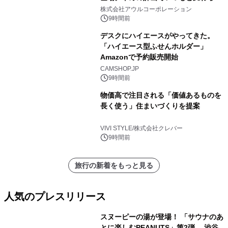
大人の冬旅を。ー夕日ヶ浦温泉「佳松
株式会社アウルコーポレーション
苑 別邸ふうか」ー
9時間前
デスクにハイエースがやってきた。
「ハイエース型ふせんホルダー」
Amazonで予約販売開始
CAMSHOP.JP
9時間前
物価高で注目される「価値あるものを
長く使う」住まいづくりを提案
VIVI STYLE/株式会社クレバー
9時間前
旅行の新着をもっと見る
人気のプレスリリース
スヌーピーの湯が登場！ 「サウナのあ
とに楽しむPEANUTS」第2弾 渋谷