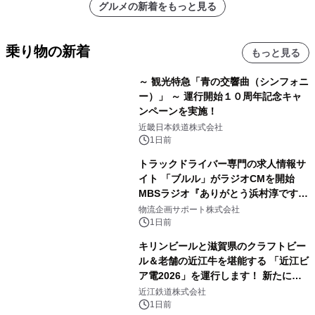
グルメの新着をもっと見る
乗り物の新着
もっと見る
～ 観光特急「青の交響曲（シンフォニ
ー）」 ～ 運行開始１０周年記念キャ
ンペーンを実施！
近畿日本鉄道株式会社
1日前
トラックドライバー専門の求人情報サ
イト 「ブルル」がラジオCMを開始
MBSラジオ『ありがとう浜村淳です』
にて8月1日(土)より
物流企画サポート株式会社
1日前
キリンビールと滋賀県のクラフトビー
ル＆老舗の近江牛を堪能する 「近江ビ
ア電2026」を運行します！ 新たに
「長濱浪漫ビール」が参加！キリン一
近江鉄道株式会社
番搾り飲み放題が復活！
1日前