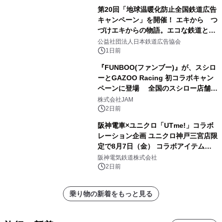
第20回「地球温暖化防止全国鉄道広告
キャンペーン」を開催！ エキから つ
づけエキからの物語。エコな鉄道とと
もに。
公益社団法人日本鉄道広告協会
1日前
『FUNBOO(ファンブー)』が、スシロ
ーとGAZOO Racing 初コラボキャン
ペーンに登場 全国のスシロー店舗で
GR 4車種の FUNBOO(ミニカー)付き
株式会社JAM
メニューが展開されます
2日前
阪神電車×ユニクロ「UTme!」コラボ
レーション企画 ユニクロ神戸三宮店限
定で8月7日（金） コラボアイテムが
発売決定！
阪神電気鉄道株式会社
2日前
乗り物の新着をもっと見る