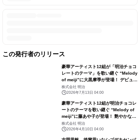
この発行者のリリース
豪華アーティスト12組が「明治チョコ
レートのテーマ」を歌い継ぐ “Melody
of meiji”に大黒摩季が登場！ デビュー
35周年！パワフルな歌声で熱唱。
株式会社 明治
EGO-WRAPPIN'中納良恵も！中森明
2026年7月13日 04:00
菜、FRUITS ZIPPER、 こっちのけん
豪華アーティスト12組が明治チョコレ
と、森高千里、藤あや子ら10組が過去
ートのテーマを歌い継ぐ “Melody of
登場
meiji”に藤あや子が登場！ 艶やかな声
で歌い上げる！次はイルカにバトンタ
株式会社 明治
ッチ。 中森明菜、五木ひろし、
2026年4月10日 04:00
TOSHI-LOW、FRUITS ZIPPER、 こ
吉岡里帆、後輩思いなシゴデキセンパ