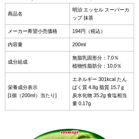
明治 エッセル スーパーカ
商品名
ップ 抹茶
メーカー希望小売価格
194円（税込）
内容量
200ml
無脂乳固形分：7.0％
成分組成
植物性脂肪分：10.0％
エネルギー 301kcal たん
栄養成分表示
ぱく質 4.8g 脂質 15.7ｇ
[1個（200ml）当たり]
炭水化物 35.2g 食塩相当
量 0.17g