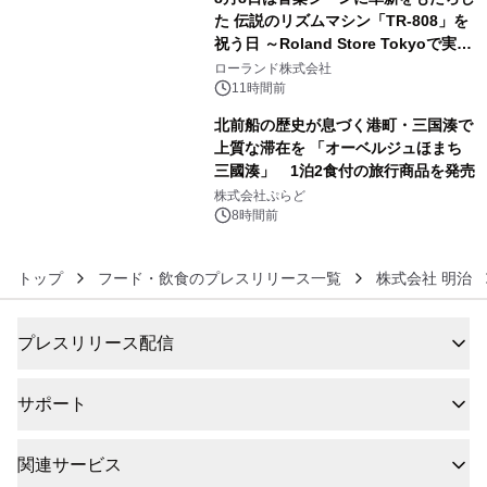
た 伝説のリズムマシン「TR-808」を
祝う日 ～Roland Store Tokyoで実機
5
を展示しての 記念キャンペーンを開
ローランド株式会社
催 英国ラジオ「NTS」の 特別プログ
11時間前
ラムや、「TR-808」を愛する伝説的
北前船の歴史が息づく港町・三国湊で
アーティストを フィーチャーしたアニ
上質な滞在を 「オーベルジュほまち
メーションを公開～
三國湊」 1泊2食付の旅行商品を発売
6
株式会社ぷらど
8時間前
トップ
フード・飲食のプレスリリース一覧
株式会社 明治
プレスリリース配信
サポート
関連サービス