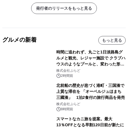
リアで新登場！ 初回限定販売時には
65万個が約2週間で完売
発行者のリリースをもっと見る
グルメの新着
もっと見る
時間に追われず、丸ごと1日淡路島グ
ルメと観光、レジャー施設で クラブハ
ウスのようなプールと、変わった形の
サウナも 「THE BOXY AWAJI」のお
株式会社ぷらど
得な素泊まり連泊プランで
2時間前
北前船の歴史が息づく港町・三国湊で
上質な滞在を 「オーベルジュほまち
三國湊」 1泊2食付の旅行商品を発売
株式会社ぷらど
8時間前
スマートなカニ旅を提案。最大
13％OFFとなる早割120日前が新たに