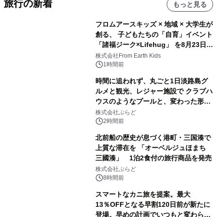
旅行の新着
もっと見る
フロムアースキッズ × 地域 × 大学生が
創る、 子どもたちの「自育」イベント
「諸福ジーク×Lifehug」 を8月23日
(日)開催
株式会社From Earth Kids
1時間前
時間に追われず、丸ごと1日淡路島グ
ルメと観光、レジャー施設で クラブハ
ウスのようなプールと、変わった形の
サウナも 「THE BOXY AWAJI」のお
株式会社ぷらど
得な素泊まり連泊プランで
2時間前
北前船の歴史が息づく港町・三国湊で
上質な滞在を 「オーベルジュほまち
三國湊」 1泊2食付の旅行商品を発売
株式会社ぷらど
8時間前
スマートなカニ旅を提案。最大
13％OFFとなる早割120日前が新たに
登場。早めの計画でいつもと変わらぬ