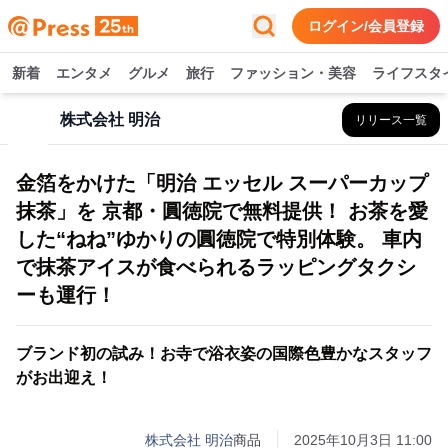
ログイン/会員登録
新着
エンタメ
グルメ
旅行
ファッション・美容
ライフスタ
株式会社 明治
リリース一覧
金箔をかけた「明治 エッセル スーパーカップ
抹茶」を 京都・圓徳院で無料提供！ お茶を愛
した“ねね”ゆかりの圓徳院で特別体験。 車内
で抹茶アイスが食べられるラッピングタクシ
ーも運行！
ブランド初の試み！お寺で浴衣姿の国際色豊かなスタッフ
がお出迎え！
株式会社 明治
商品
2025年10月3日 11:00