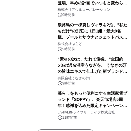
登場。早めの計画でいつもと変わらぬ
大人の冬旅を。ー夕日ヶ浦温泉「佳松
株式会社アウルコーポレーション
苑 別邸ふうか」ー
9時間前
淡路島の一棟貸しヴィラを2泊、"私た
ちだけ"の別荘に 1日1組・最大8名
様、プールとサウナとジェットバス付
きで Villa Mon Temps AWAJIの連泊
株式会社ぷらど
素泊りプラン
9時間前
“素材の次は、たれで勝負。”全国約
5％の浜名湖産うなぎを、 うなぎの頭
の旨味エキスで仕上げた新ブランド
「井口の誉」誕生
有限会社うなぎの井口
9時間前
暮らしをもっと便利にする生活家電ブ
ランド「SOPPY」、楽天市場店5周
年！感謝を込めた限定キャンペーンを
8月10日より開催
LivelyLifeライブリーライフ株式会社
11時間前