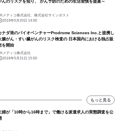
がんのリスクを知り、 がん予防のための生活習慣を提案～
NKメディコ株式会社、株式会社サインポスト
2019年5月20日 14:00
カナダ発のバイオベンチャーProdrome Sciences Inc.と提携し
大腸がん・すい臓がんのリスク検査の 日本国内における独占販
売を開始
NKメディコ株式会社
2018年5月31日 15:00
もっと見る
主婦が「10時から16時まで」で働ける派遣求人の実態調査を公
開