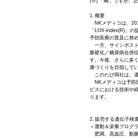
(※) 「崎」ですが
1. 概要
NKメディコは、20
「LOX-index(
予防医療の普及に努
一方、サインポスト
脈硬化／糖尿病合併
す。今後、さらに多
康づくりを目指して
このたび両社は、遺
NKメディコは予防
ビスにおける技術や
ります。
2. 販売する遺伝子検
＜運動＆栄養プログ
肥満、高血圧、動脈硬