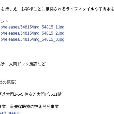
。
を踏まえ、お客様ごとに推奨されるライフスタイルや栄養素
ージ＞
.jp/releases/54815/img_54815_1.jpg
.jp/releases/54815/img_54815_2.jpg
.jp/releases/54815/img_54815_3.jpg
診・人間ドック施設など
社の概要】
月
芝大門2-5-5 住友芝大門ビル11階
事業、最先端医療の技術開発事業
w.nk-m.co.jp