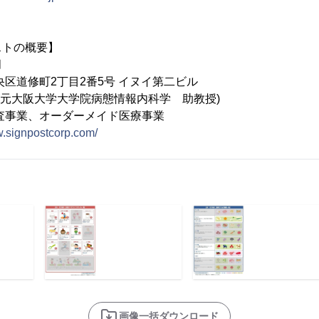
ストの概要】
月
央区道修町2丁目2番5号 イヌイ第二ビル
光(元大阪大学大学院病態情報内科学 助教授)
査事業、オーダーメイド医療事業
w.signpostcorp.com/
画像一括ダウンロード