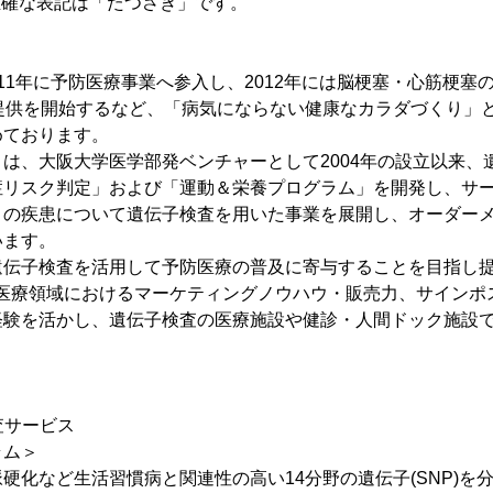
、正確な表記は「たつさき」です。
11年に予防医療事業へ参入し、2012年には脳梗塞・心筋梗塞
R)」の提供を開始するなど、「病気にならない健康なカラダづくり
めております。
は、大阪大学医学部発ベンチャーとして2004年の設立以来、
症リスク判定」および「運動＆栄養プログラム」を開発し、サ
くの疾患について遺伝子検査を用いた事業を展開し、オーダー
います。
伝子検査を活用して予防医療の普及に寄与することを目指し
医療領域におけるマーケティングノウハウ・販売力、サインポ
経験を活かし、遺伝子検査の医療施設や健診・人間ドック施設
査サービス
ラム＞
化など生活習慣病と関連性の高い14分野の遺伝子(SNP)を