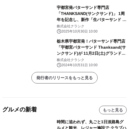
宇都宮発バターサンド専門店
「THANKSAND(サンクサンド)」 1周
年を記念し、新作「生バターサンド シ
ョコラノワール」を発売
株式会社クラシク
2025年10月30日 10:00
栃木県宇都宮発！バターサンド専門店
「宇都宮バターサンド Thanksand(サ
ンクサンド)が 11月2日(土)グランドオ
ープン！
株式会社クラシク
2024年10月31日 10:00
発行者のリリースをもっと見る
グルメの新着
もっと見る
時間に追われず、丸ごと1日淡路島グ
ルメと観光、レジャー施設で クラブハ