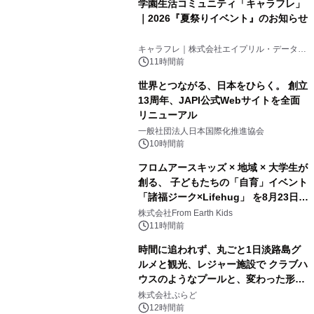
学園生活コミュニティ「キャラフレ」
｜2026『夏祭りイベント』のお知らせ
3
キャラフレ｜株式会社エイプリル・データ・
デザインズ
11時間前
世界とつながる、日本をひらく。 創立
13周年、JAPI公式Webサイトを全面
リニューアル
4
一般社団法人日本国際化推進協会
10時間前
フロムアースキッズ × 地域 × 大学生が
創る、 子どもたちの「自育」イベント
「諸福ジーク×Lifehug」 を8月23日
5
(日)開催
株式会社From Earth Kids
11時間前
時間に追われず、丸ごと1日淡路島グ
ルメと観光、レジャー施設で クラブハ
ウスのようなプールと、変わった形の
6
サウナも 「THE BOXY AWAJI」のお
株式会社ぷらど
得な素泊まり連泊プランで
12時間前