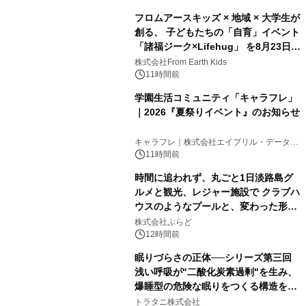
フロムアースキッズ × 地域 × 大学生が
創る、 子どもたちの「自育」イベント
「諸福ジーク×Lifehug」 を8月23日
(日)開催
株式会社From Earth Kids
11時間前
学園生活コミュニティ「キャラフレ」
｜2026『夏祭りイベント』のお知らせ
キャラフレ｜株式会社エイプリル・データ・
デザインズ
11時間前
時間に追われず、丸ごと1日淡路島グ
ルメと観光、レジャー施設で クラブハ
ウスのようなプールと、変わった形の
サウナも 「THE BOXY AWAJI」のお
株式会社ぷらど
得な素泊まり連泊プランで
12時間前
眠りづらさの正体──シリーズ第三回
浅い呼吸が"二酸化炭素過剰"を生み、
爆睡型の危険な眠りをつくる構造を解
説
トラタニ株式会社