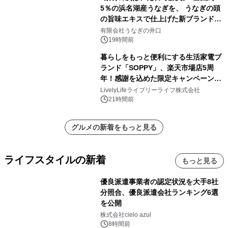
5％の浜名湖産うなぎを、 うなぎの頭
の旨味エキスで仕上げた新ブランド
「井口の誉」誕生
有限会社うなぎの井口
19時間前
暮らしをもっと便利にする生活家電ブ
ランド「SOPPY」、楽天市場店5周
年！感謝を込めた限定キャンペーンを
8月10日より開催
LivelyLifeライブリーライフ株式会社
21時間前
グルメの新着をもっと見る
ライフスタイルの新着
もっと見る
優良派遣事業者の認定状況を大手8社
分照合、優良派遣会社ランキング6選
を公開
株式会社cielo azul
8時間前