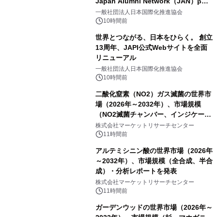
Japan Alumni Network（JAN）β版
をリリース
一般社団法人日本国際化推進協会
10時間前
世界とつながる、日本をひらく。 創立
13周年、JAPI公式Webサイトを全面
リニューアル
一般社団法人日本国際化推進協会
10時間前
二酸化窒素（NO2）ガス滅菌の世界市
場（2026年～2032年）、市場規模
（NO2滅菌チャンバー、インジケータ
ーおよびモニタリングシステム、その
株式会社マーケットリサーチセンター
他）・分析レポートを発表
11時間前
アルテミシニン酸の世界市場（2026年
～2032年）、市場規模（全合成、半合
成）・分析レポートを発表
株式会社マーケットリサーチセンター
11時間前
ガーデンウッドの世界市場（2026年～