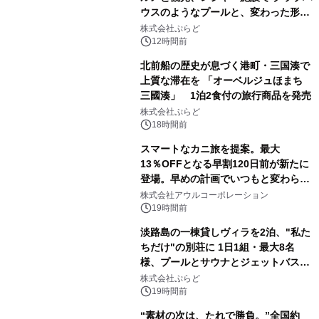
ウスのようなプールと、変わった形の
サウナも 「THE BOXY AWAJI」のお
株式会社ぷらど
得な素泊まり連泊プランで
12時間前
北前船の歴史が息づく港町・三国湊で
上質な滞在を 「オーベルジュほまち
三國湊」 1泊2食付の旅行商品を発売
株式会社ぷらど
18時間前
スマートなカニ旅を提案。最大
13％OFFとなる早割120日前が新たに
登場。早めの計画でいつもと変わらぬ
大人の冬旅を。ー夕日ヶ浦温泉「佳松
株式会社アウルコーポレーション
苑 別邸ふうか」ー
19時間前
淡路島の一棟貸しヴィラを2泊、"私た
ちだけ"の別荘に 1日1組・最大8名
様、プールとサウナとジェットバス付
きで Villa Mon Temps AWAJIの連泊
株式会社ぷらど
素泊りプラン
19時間前
“素材の次は、たれで勝負。”全国約