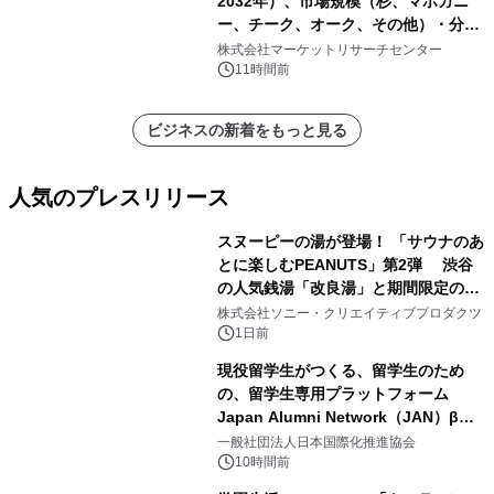
2032年）、市場規模（杉、マホガニ
ー、チーク、オーク、その他）・分析
レポートを発表
株式会社マーケットリサーチセンター
11時間前
ビジネスの新着をもっと見る
人気のプレスリリース
スヌーピーの湯が登場！ 「サウナのあ
とに楽しむPEANUTS」第2弾 渋谷
の人気銭湯「改良湯」と期間限定のコ
1
ラボレーション サウナイキタイコラ
株式会社ソニー・クリエイティブプロダクツ
ボグッズも発売決定！
1日前
現役留学生がつくる、留学生のため
の、留学生専用プラットフォーム
Japan Alumni Network（JAN）β版
2
をリリース
一般社団法人日本国際化推進協会
10時間前