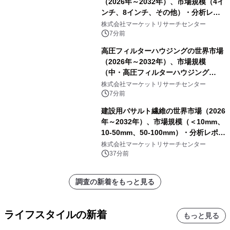
（2026年～2032年）、市場規模（4イ
ンチ、8インチ、その他）・分析レポ
ートを発表
株式会社マーケットリサーチセンター
7分前
高圧フィルターハウジングの世界市場
（2026年～2032年）、市場規模
（中・高圧フィルターハウジング
（1000～5000 psi）、高圧フィルター
株式会社マーケットリサーチセンター
ハウジング（5000～10000 psi）、超
7分前
高圧フィルターハウジング（10000
建設用バサルト繊維の世界市場（2026
psi以上））・分析レポートを発表
年～2032年）、市場規模（＜10mm、
10-50mm、50-100mm）・分析レポー
トを発表
株式会社マーケットリサーチセンター
37分前
調査の新着をもっと見る
ライフスタイルの新着
もっと見る