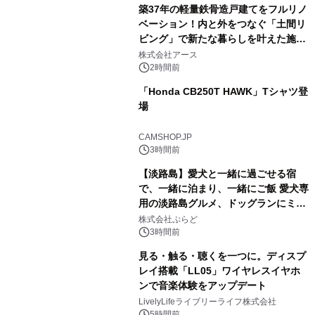
築37年の軽量鉄骨造戸建てをフルリノ
ベーション！内と外をつなぐ「土間リ
ビング」で新たな暮らしを叶えた施工
事例を株式会社アースが公開
株式会社アース
2時間前
「Honda CB250T HAWK」Tシャツ登
場
CAMSHOP.JP
3時間前
【淡路島】愛犬と一緒に過ごせる宿
で、一緒に泊まり、一緒にご飯 愛犬専
用の淡路島グルメ、ドッグランにミニ
プール グランピングとトレーラーハウ
株式会社ぷらど
スの2施設で
3時間前
見る・触る・聴くを一つに。ディスプ
レイ搭載「LL05」ワイヤレスイヤホ
ンで音楽体験をアップデート
LivelyLifeライブリーライフ株式会社
5時間前