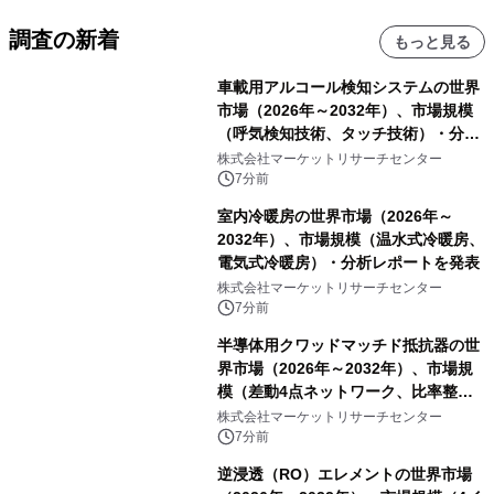
調査の新着
もっと見る
車載用アルコール検知システムの世界
市場（2026年～2032年）、市場規模
（呼気検知技術、タッチ技術）・分析
レポートを発表
株式会社マーケットリサーチセンター
7分前
室内冷暖房の世界市場（2026年～
2032年）、市場規模（温水式冷暖房、
電気式冷暖房）・分析レポートを発表
株式会社マーケットリサーチセンター
7分前
半導体用クワッドマッチド抵抗器の世
界市場（2026年～2032年）、市場規
模（差動4点ネットワーク、比率整合4
点ネットワーク、4点等値整合ネット
株式会社マーケットリサーチセンター
ワーク）・分析レポートを発表
7分前
逆浸透（RO）エレメントの世界市場