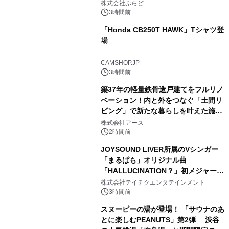
プール グランピングとトレーラーハウ
株式会社ぷらど
スの2施設で
3時間前
「Honda CB250T HAWK」Tシャツ登
場
2
CAMSHOP.JP
3時間前
築37年の軽量鉄骨造戸建てをフルリノ
ベーション！内と外をつなぐ「土間リ
ビング」で新たな暮らしを叶えた施工
3
事例を株式会社アースが公開
株式会社アース
2時間前
JOYSOUND LIVER所属のVシンガー
「まるぱも」オリジナル曲
「HALLUCINATION？」初メジャー配
4
信リリース決定！
株式会社テイチクエンタテインメント
3時間前
スヌーピーの湯が登場！ 「サウナのあ
とに楽しむPEANUTS」第2弾 渋谷