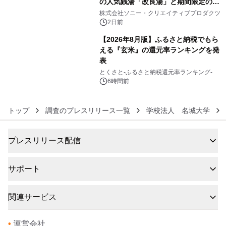
の人気銭湯「改良湯」と期間限定のコ
5
ラボレーション サウナイキタイコラ
株式会社ソニー・クリエイティブプロダクツ
ボグッズも発売決定！
2日前
【2026年8月版】ふるさと納税でもら
える『玄米』の還元率ランキングを発
表
6
とくさと-ふるさと納税還元率ランキング-
6時間前
トップ
調査のプレスリリース一覧
学校法人 名城大学
プレスリリース配信
サポート
関連サービス
•
運営会社