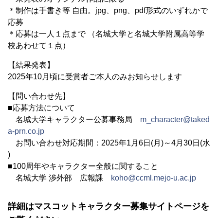
＊制作は手書き等 自由。jpg、png、pdf形式のいずれかで
応募
＊応募は一人１点まで （名城大学と名城大学附属高等学
校あわせて１点）
【結果発表】
2025年10月頃に受賞者ご本人のみお知らせします
【問い合わせ先】
■応募方法について
名城大学キャラクター公募事務局
m_character@taked
a-prn.co.jp
お問い合わせ対応期間：2025年1月6日(月)～4月30日(水
)
■100周年やキャラクター全般に関すること
名城大学 渉外部 広報課
koho@ccml.mejo-u.ac.jp
詳細はマスコットキャラクター募集サイトページを