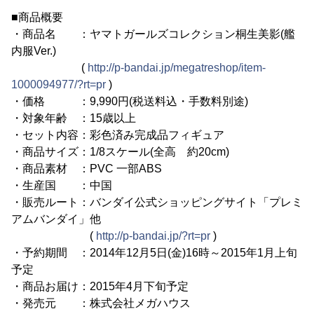
■商品概要
・商品名 ：ヤマトガールズコレクション桐生美影(艦
内服Ver.)
(
http://p-bandai.jp/megatreshop/item-
1000094977/?rt=pr
)
・価格 ：9,990円(税送料込・手数料別途)
・対象年齢 ：15歳以上
・セット内容：彩色済み完成品フィギュア
・商品サイズ：1/8スケール(全高 約20cm)
・商品素材 ：PVC 一部ABS
・生産国 ：中国
・販売ルート：バンダイ公式ショッピングサイト「プレミ
アムバンダイ」他
(
http://p-bandai.jp/?rt=pr
)
・予約期間 ：2014年12月5日(金)16時～2015年1月上旬
予定
・商品お届け：2015年4月下旬予定
・発売元 ：株式会社メガハウス