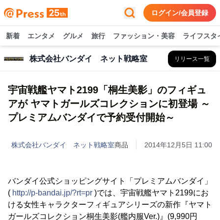
ログイン/会員登録
新着
エンタメ
グルメ
旅行
ファッション・美容
ライフスタ
株式会社バンダイ ネット戦略室
リリース一覧
宇宙戦艦ヤマト2199「桐生美影」のフィギュ
アが ヤマトガールズコレクションに初登場 ～
プレミアムバンダイで予約受付開始～
株式会社バンダイ ネット戦略室
商品
2014年12月5日 11:00
バンダイ公式ショッピングサイト「プレミアムバンダイ」
(
http://p-bandai.jp/?rt=pr
)では、宇宙戦艦ヤマト2199にお
ける女性キャラクターフィギュアシリーズの新作『ヤマト
ガールズコレクション桐生美影(艦内服Ver.)』(9,990円