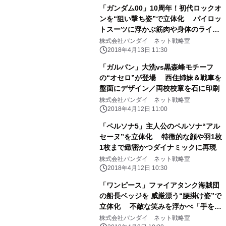
「ガンダム00」10周年！初代ロックオ
ンを“狙い撃ち姿”で立体化 パイロッ
トスーツに浮かぶ筋肉や身体のライン
まで再現
株式会社バンダイ ネット戦略室
2018年4月13日 11:30
「ガルパン」大洗vs黒森峰モチーフ
の“オセロ”が登場 西住姉妹＆戦車を
盤面にデザイン／両校校章を石に印刷
株式会社バンダイ ネット戦略室
2018年4月12日 11:00
「ペルソナ5」主人公のペルソナ“アル
セーヌ”を立体化 特徴的な顔や羽1枚
1枚まで緻密かつダイナミックに再現
株式会社バンダイ ネット戦略室
2018年4月12日 10:30
「ワンピース」ファイアタンク海賊団
の船長ベッジを 威厳漂う“腰掛け姿”で
立体化 不敵な笑みを浮かべ「手を組
む・銃を構える」2ポーズを再現
株式会社バンダイ ネット戦略室