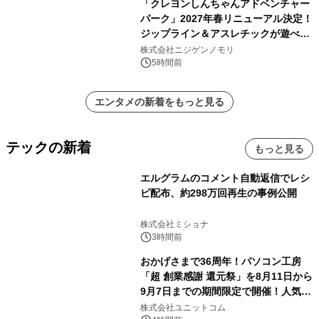
「クレヨンしんちゃんアドベンチャー
パーク」2027年春リニューアル決定！
ジップライン＆アスレチックが遊べる
のは今年が最後！ 「ラスト！ドキがム
株式会社ニジゲンノモリ
ネムネ～大作戦！」始動
5時間前
エンタメの新着をもっと見る
テックの新着
もっと見る
エルグラムのコメント自動返信でレシ
ピ配布、約298万回再生の事例公開
株式会社ミショナ
3時間前
おかげさまで36周年！パソコン工房
「超 創業感謝 還元祭」を8月11日から
9月7日までの期間限定で開催！人気の
ゲーミングPCや高性能ノートPCなど
株式会社ユニットコム