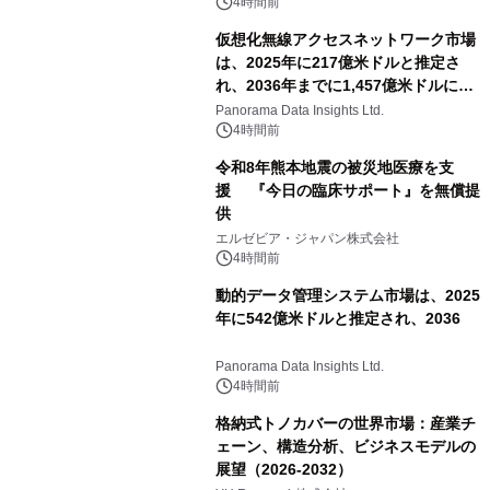
対象iiyama PCのご購入で最大3万円分
4時間前
相当を還元
仮想化無線アクセスネットワーク市場
は、2025年に217億米ドルと推定さ
れ、2036年までに1,457億米ドルに達
すると予測されており、予測期間
Panorama Data Insights Ltd.
（2026年～2036年）
4時間前
令和8年熊本地震の被災地医療を支
援 『今日の臨床サポート』を無償提
供
エルゼビア・ジャパン株式会社
4時間前
動的データ管理システム市場は、2025
年に542億米ドルと推定され、2036
Panorama Data Insights Ltd.
4時間前
格納式トノカバーの世界市場：産業チ
ェーン、構造分析、ビジネスモデルの
展望（2026-2032）