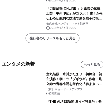
2018年4月9日 10:30
「刀剣乱舞-ONLINE-」と山梨の伝統
工芸「甲州印伝」がコラボ！ 古くから
伝わる伝統的な技法で漆を鹿革に模様
付けした商品！
株式会社バンダイ ネット戦略室
2018年4月5日 10:30
発行者のリリースをもっと見る
エンタメの新着
もっと見る
空気階段・水川かたまり 初舞台・初
主演作！朝ドラ『ブギウギ』作者・足
立紳の青春小説を舞台化『春よ来い、
マジで来い』キービジュアル解禁！
（株）キョードーメディアス
1時間前
「THE ALFEE新聞 夏イベ特集号」発