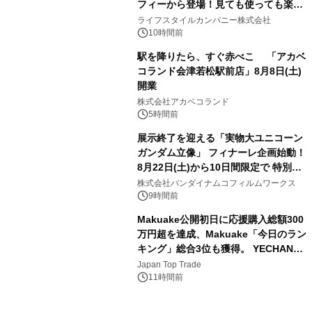
フィーから登場！見ても使っても楽し
3
い、ポップでキュートなコレクショ
ライフスタイルカンパニー株式会社
ン。
10時間前
駅を降りたら、すぐ赤べこ 「アカベ
コランド会津若松駅前店」8月8日(土)
開業
4
株式会社アカベコランド
5時間前
展示終了を迎える「実物大ユニコーン
ガンダム立像」 フィナーレ企画始動！
8月22日(土)から10日間限定で 特別映
5
像『UNICORN GUNDAM Statue ―
株式会社バンダイナムコフィルムワークス
BEYOND POSSIBILITY ―』を上映！
9時間前
Makuake公開初日に応援購入総額300
万円超を達成、Makuake「今日のラン
キング」総合3位も獲得。 YECHAN音
6
浴シンギングボウル第2弾の大型サイ
Japan Top Trade
ズ（XL・2XL・3XL）を先行販売中
11時間前