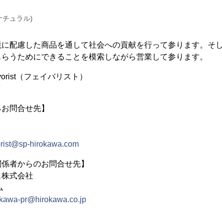
ナチュラル)
境に配慮した商品を通して社会への貢献を行って参ります。そ
もらうためにできることを模索しながら営業して参ります。
orist（フェイバリスト）
るお問合せ先】
orist@sp-hirokawa.com
関係者からのお問合せ先】
ス株式会社
ム
okawa-pr@hirokawa.co.jp