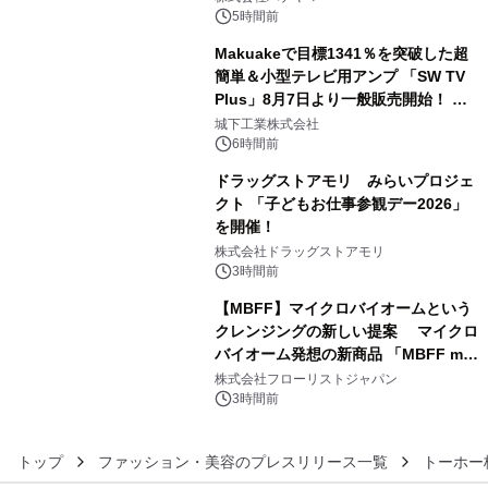
ルが8月7日(金)12時より先行予約受付
5時間前
開始～
Makuakeで目標1341％を突破した超
簡単＆小型テレビ用アンプ 「SW TV
Plus」8月7日より一般販売開始！ ケ
4
ーブル1本つなぐだけ、テレビの音が
城下工業株式会社
ぐっと豊かに
6時間前
ドラッグストアモリ みらいプロジェ
クト 「子どもお仕事参観デー2026」
を開催！
5
株式会社ドラッグストアモリ
3時間前
【MBFF】マイクロバイオームという
クレンジングの新しい提案 マイクロ
バイオーム発想の新商品 「MBFF mb
6
クレンジングPRO」を2026年8月6日
株式会社フローリストジャパン
発売
3時間前
トップ
ファッション・美容のプレスリリース一覧
トーホー