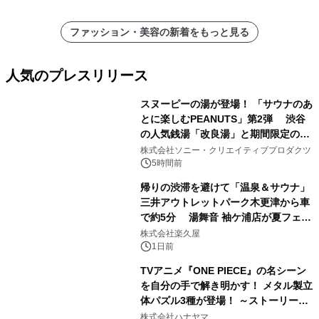
ファッション・美容の新着をもっと見る
人気のプレスリリース
スヌーピーの湯が登場！ 「サウナのあ
とに楽しむPEANUTS」第2弾 渋谷
の人気銭湯「改良湯」と期間限定のコ
1
ラボレーション サウナイキタイコラ
株式会社ソニー・クリエイティブプロダクツ
ボグッズも発売決定！
5時間前
帰りの渋滞を避けて「温泉＆サウナ」
三井アウトレットパーク木更津から車
で約5分 湯舞音 袖ケ浦店が夏フェア
2
メニューを提供
株式会社楽久屋
1日前
TVアニメ『ONE PIECE』の名シーン
を自分の手で解き明かす！ メタル製立
体パズル3種が登場！ ～ストーリーと
3
ギミックが融合した 大人の体験型パズ
株式会社ハナヤマ