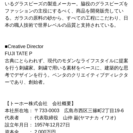
いるグラスビーズの製造メーカー。脇役のグラスビーズを
ファッションの主役にするべく、商品を開発販売してい
る。ガラスの原料の砂から、すべての工程にこだわり、日
本の職人技術で世界レベルの品質と支持されている。
■Creative Director
FUJI TATE P
古典にとらわれず、現代のモダンなライフスタイルに提案
を行う刺繍家。刺繍で用いる素材をベースに、建築的な思
考でデザインを行う。ペンタのクリエイティブディレクタ
ーであり、創始者。
【トーホー株式会社 会社概要】
本社所在地： 〒733-0003 広島市西区三篠町2丁目19-6
代表者 ： 代表取締役 山仲 巌(ヤマナカ イワオ)
設立年月日： 1957年12月27日
資本金 ： 2,000万円