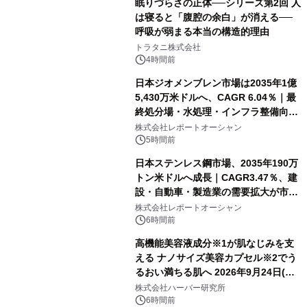
眠りづらさの正体──シリーズ第2回 人
は寝ると「腹腔の余白」が消える──
呼吸が弱まる本当の構造的理由
トラタニ株式会社
4時間前
日本ジオメンブレン市場は2035年1億
5,430万米ドルへ、CAGR 6.04％｜最
終処分場・水処理・インフラ整備向け
需要拡大
株式会社レポートオーシャン
5時間前
日本ステンレス鋼市場、2035年190万
トン米ドルへ成長｜CAGR3.47％、建
設・自動車・製造業の需要拡大が市場
を牽引
株式会社レポートオーシャン
6時間前
高機能美容液成分※1が肌なじみを支
える ナノサイズ美容カプセル※2でう
るおい満ちる肌へ 2026年9月24日(木)
よりリニューアル新発売 『ディープモ
株式会社ハーバー研究所
イストセラム』
6時間前