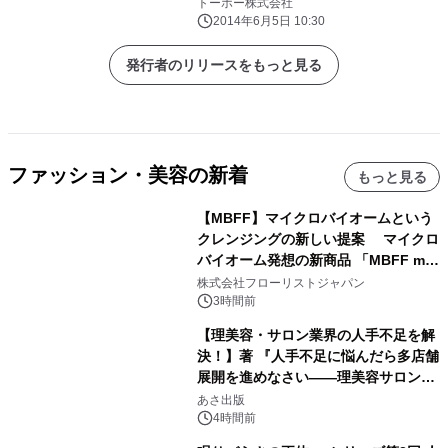
(パリ)に出展し世界へ展開
トーホー株式会社
2014年6月5日 10:30
発行者のリリースをもっと見る
ファッション・美容の新着
もっと見る
【MBFF】マイクロバイオームという
クレンジングの新しい提案 マイクロ
バイオーム発想の新商品 「MBFF mb
クレンジングPRO」を2026年8月6日
株式会社フローリストジャパン
発売
3時間前
【理美容・サロン業界の人手不足を解
決！】著 『人手不足に悩んだら多店舗
展開を進めなさい――理美容サロン
「多店舗展開」の教科書』2026年8月
あさ出版
24日（月）発売
4時間前