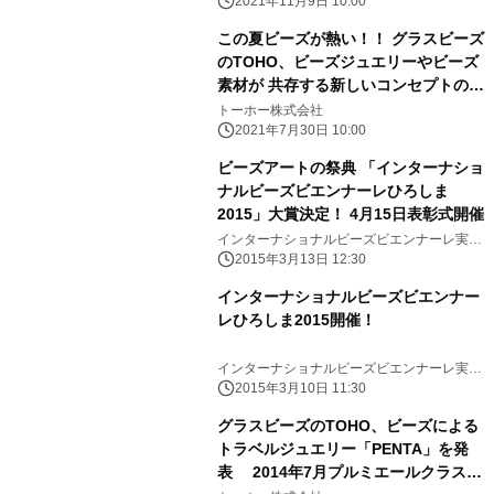
2021年11月9日 10:00
この夏ビーズが熱い！！ グラスビーズ
のTOHO、ビーズジュエリーやビーズ
素材が 共存する新しいコンセプトのシ
ョップを 有楽町マルイ5階に8月4日よ
トーホー株式会社
り2ヶ月間期間限定OPEN
2021年7月30日 10:00
ビーズアートの祭典 「インターナショ
ナルビーズビエンナーレひろしま
2015」大賞決定！ 4月15日表彰式開催
インターナショナルビーズビエンナーレ実行
委員会
2015年3月13日 12:30
インターナショナルビーズビエンナー
レひろしま2015開催！
インターナショナルビーズビエンナーレ実行
委員会
2015年3月10日 11:30
グラスビーズのTOHO、ビーズによる
トラベルジュエリー「PENTA」を発
表 2014年7月プルミエールクラス