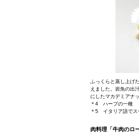
ふっくらと蒸し上げ
えました。岩魚の出
にしたマカデミアナ
＊4 ハーブの一種
＊5 イタリア語でス
肉料理「牛肉のロ