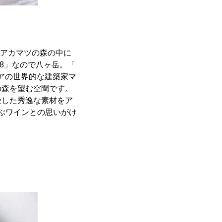
地、アカマツの森の中に
8」なので八ヶ岳。「
リアの世界的な建築家マ
の森を望む空間です。
受した秀逸な素材をア
選ぶワインとの思いがけ