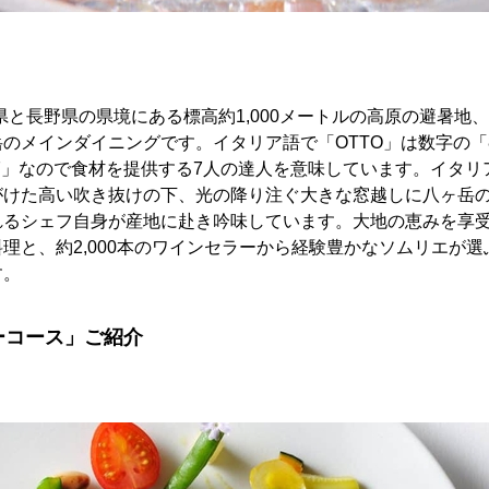
山梨県と長野県の県境にある標高約1,000メートルの高原の避暑
のメインダイニングです。イタリア語で「OTTO」は数字の「
「7」なので食材を提供する7人の達人を意味しています。イタ
がけた高い吹き抜けの下、光の降り注ぐ大きな窓越しに八ヶ岳
れるシェフ自身が産地に赴き吟味しています。大地の恵みを享
理と、約2,000本のワインセラーから経験豊かなソムリエが
す。
ーコース」ご紹介