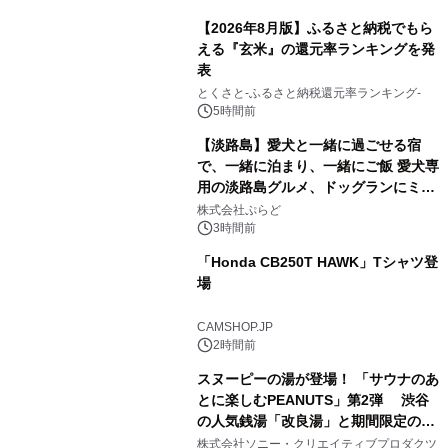
【2026年8月版】ふるさと納税でもら
える『玄米』の還元率ランキングを発
表
1
とくさと-ふるさと納税還元率ランキング-
5時間前
【淡路島】愛犬と一緒に過ごせる宿
で、一緒に泊まり、一緒にご飯 愛犬専
用の淡路島グルメ、ドッグランにミニ
2
プール グランピングとトレーラーハウ
株式会社ぷらど
スの2施設で
3時間前
「Honda CB250T HAWK」Tシャツ登
場
3
CAMSHOP.JP
2時間前
スヌーピーの湯が登場！ 「サウナのあ
とに楽しむPEANUTS」第2弾 渋谷
の人気銭湯「改良湯」と期間限定のコ
4
ラボレーション サウナイキタイコラ
株式会社ソニー・クリエイティブプロダクツ