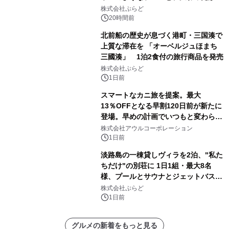
サウナも 「THE BOXY AWAJI」のお
株式会社ぷらど
得な素泊まり連泊プランで
20時間前
北前船の歴史が息づく港町・三国湊で
上質な滞在を 「オーベルジュほまち
三國湊」 1泊2食付の旅行商品を発売
株式会社ぷらど
1日前
スマートなカニ旅を提案。最大
13％OFFとなる早割120日前が新たに
登場。早めの計画でいつもと変わらぬ
大人の冬旅を。ー夕日ヶ浦温泉「佳松
株式会社アウルコーポレーション
苑 別邸ふうか」ー
1日前
淡路島の一棟貸しヴィラを2泊、"私た
ちだけ"の別荘に 1日1組・最大8名
様、プールとサウナとジェットバス付
きで Villa Mon Temps AWAJIの連泊
株式会社ぷらど
素泊りプラン
1日前
グルメの新着をもっと見る