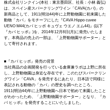
株式会社リンクイン(本社：東京墨田区、社長：小林 義弘)
は、スペイン産スパークリングワイン「CAVA(カバ)」の
新商品として、1911(明治44)年に上野動物園に初来園した
動物「カバ」をモチーフにした『CAVA Hippo cuvee
UENO M44(カバ ヒッポ キュヴェ ウエノ エム44)』(以下
『カバ ヒッポ』)を、2014年12月8日(月)に発売いたしま
す。本商品の売上の一部は、「上野動物園サポーター」と
して寄付されます。
■『カバ ヒッポ』発売の背景
当社商品の企画開発を行っている倉庫兼ラボは上野に所在
し、上野動物園は身近な存在です。このたびスパークリン
グワイン「CAVA」を発売するにあたり、日本語で同様に
表記される動物の「カバ」の歴史を調べたところ、
1911(明治44)年に上野動物園へ日本で初めて来園したこと
がわかったため、「上野動物園サポーター」となり、『カ
バ ヒッポ』を発売することにいたしました。