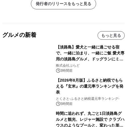
発行者のリリースをもっと見る
グルメの新着
もっと見る
【淡路島】愛犬と一緒に過ごせる宿
で、一緒に泊まり、一緒にご飯 愛犬専
用の淡路島グルメ、ドッグランにミニ
プール グランピングとトレーラーハウ
株式会社ぷらど
スの2施設で
3時間前
【2026年8月版】ふるさと納税でもら
える『玄米』の還元率ランキングを発
表
とくさと-ふるさと納税還元率ランキング-
5時間前
時間に追われず、丸ごと1日淡路島グ
ルメと観光、レジャー施設で クラブハ
ウスのようなプールと、変わった形の