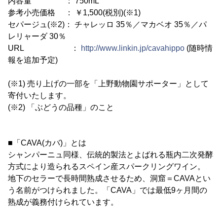
内容量 ： 750mL
参考小売価格 ： ￥1,500(税別)(※1)
セパージュ(※2)： チャレッロ 35％／マカベオ 35％／パ
レリャーダ 30％
URL ：
http://www.linkin.jp/cavahippo
(随時情
報を追加予定)
(※1) 売り上げの一部を「上野動物園サポーター」として
寄付いたします。
(※2) 「ぶどうの品種」のこと
■「CAVA(カバ)」とは
シャンパーニュ同様、伝統的製法とよばれる瓶内二次発酵
方式により造られるスペイン産スパークリングワイン。
地下のセラーで長時間熟成させるため、洞窟＝CAVAとい
う名前がつけられました。「CAVA」では最低9ヶ月間の
熟成が義務付けられています。