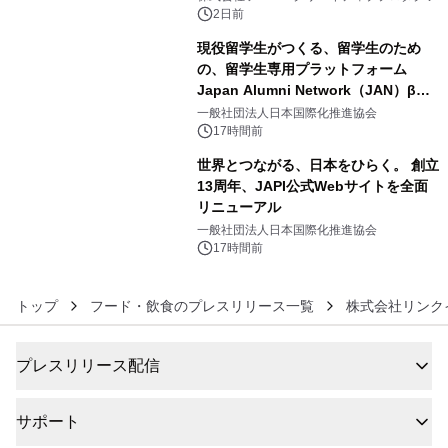
ボグッズも発売決定！
2日前
現役留学生がつくる、留学生のため
の、留学生専用プラットフォーム
Japan Alumni Network（JAN）β版
5
をリリース
一般社団法人日本国際化推進協会
17時間前
世界とつながる、日本をひらく。 創立
13周年、JAPI公式Webサイトを全面
リニューアル
6
一般社団法人日本国際化推進協会
17時間前
トップ
フード・飲食のプレスリリース一覧
株式会社リンク
プレスリリース配信
サポート