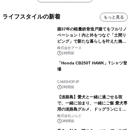
ライフスタイルの新着
もっと見る
築37年の軽量鉄骨造戸建てをフルリノ
ベーション！内と外をつなぐ「土間リ
ビング」で新たな暮らしを叶えた施工
事例を株式会社アースが公開
株式会社アース
1時間前
「Honda CB250T HAWK」Tシャツ登
場
CAMSHOP.JP
2時間前
【淡路島】愛犬と一緒に過ごせる宿
で、一緒に泊まり、一緒にご飯 愛犬専
用の淡路島グルメ、ドッグランにミニ
プール グランピングとトレーラーハウ
株式会社ぷらど
スの2施設で
3時間前