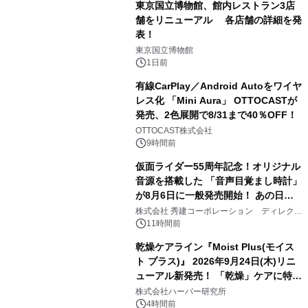
東京国立博物館、館内レストラン3店
舗をリニューアル 各店舗の詳細を発
表！
1
東京国立博物館
1日前
有線CarPlay／Android Autoをワイヤ
レス化 「Mini Aura」 OTTOCASTが
発売、2色展開で8/31まで40％OFF！
2
OTTOCAST株式会社
9時間前
仮面ライダー55周年記念！オリジナル
音源を搭載した 「音声目覚まし時計」
が8月6日に一般発売開始！ あの日の
3
大興奮が今甦る
株式会社 秀建コーポレーション ディレクト
アートギャラリー
11時間前
乾燥ケアライン『Moist Plus(モイス
ト プラス)』 2026年9月24日(木)リニ
ューアル新発売！ 「乾燥」ケアに特化
4
し、ライン使いで潤いに満ちた肌へ
株式会社ハーバー研究所
4時間前