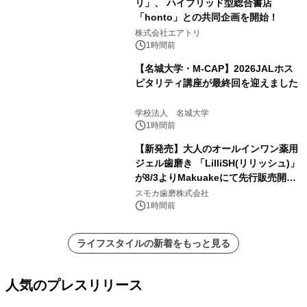
リ」、 ハイブリッド型総合書店
「honto」との共同企画を開始！
株式会社エアトリ
1時間前
【名城大学・M-CAP】2026JALホス
ピタリティ講座が最終回を迎えました
学校法人 名城大学
1時間前
【新発売】大人のオールインワン薬用
ジェル歯磨き 「LilliSH(リリッシュ)」
が8/3よりMakuakeにて先行販売開
始！
スモカ歯磨株式会社
1時間前
ライフスタイルの新着をもっと見る
人気のプレスリリース