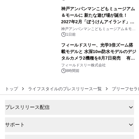
神戸アンパンマンこどもミュージアム
＆モールに 新たな遊び場が誕生！
2027年2月「ぼうけんアイランド」が
5
オープン
神戸アンパンマンこどもミュージアム＆モー
ル
1日前
フィールドスリー、光学3倍ズーム搭
載モデルと 水深10m防水モデルのデジ
タルカメラ2機種を8月7日発売 有効
6
約1300万画素、用途別に選べるコンデ
フィールドスリー株式会社
ジ新登場
8時間前
トップ
ライフスタイルのプレスリリース一覧
ブリーフセラ
プレスリリース配信
サポート