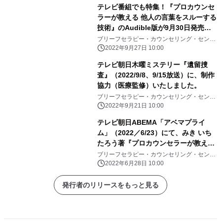
テレビ番組でも特集！『プロカウンセ
ラーが教える 他人の言葉をスルーする
技術』のAudible版が9月30日発売開
始
ブリーフセラピー・カウンセリング・センタ
ー
2022年9月27日 10:00
テレビ朝日木曜ミステリー『遺留捜
査』（2022/9/8、9/15放送）に、制作
協力（医療監修）いたしました。
ブリーフセラピー・カウンセリング・センタ
ー
2022年9月21日 10:00
テレビ朝日ABEMA「アベマプライ
ム」（2022／6/23）にて、みき いち
たろう著『プロカウンセラーが教える
他人の言葉をスルーする技術』が紹介
ブリーフセラピー・カウンセリング・センタ
ー
され、みきも録画にて出演しました。
2022年6月28日 10:00
発行者のリリースをもっと見る