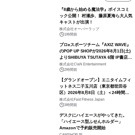
『8歳から始める魔法学』ボイスコミ
ック公開！ 村瀬歩、藤原夏海ら大人気
キャストが出演！
株式会社オーバーラップ
1時間前
プロeスポーツチーム『AXIZ WAVE』
のPOP UP SHOPが2026年8月1日(土)
よりSHIBUYA TSUTAYA 6階 IP書店で
開催決定！！
株式会社ClaN Entertainment
2時間前
【グランドオープン】エニタイムフィ
ットネス二子玉川店（東京都世田谷
区）2026年8月8日（土）＜24時間年
中無休のフィットネスジム＞
株式会社Fast Fitness Japan
3時間前
デスクにハイエースがやってきた。
「ハイエース型ふせんホルダー」
Amazonで予約販売開始
CAMSHOP.JP