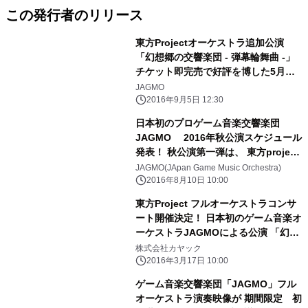
この発行者のリリース
東方Projectオーケストラ追加公演
「幻想郷の交響楽団 - 弾幕輪舞曲 -」
チケット即完売で好評を博した5月公
演で演奏した楽曲が リアレンジで復
JAGMO
活！ さらには追加曲目も！ 2016年
2016年9月5日 12:30
10月1日(土)東京オペラシティにて実
日本初のプロゲーム音楽交響楽団
施！
JAGMO 2016年秋公演スケジュール
発表！ 秋公演第一弾は、 東方project
フルオーケストラ追加公演！
JAGMO(JApan Game Music Orchestra)
2016年8月10日 10:00
東方Project フルオーケストラコンサ
ート開催決定！ 日本初のゲーム音楽オ
ーケストラJAGMOによる公演 「幻想
郷の交響楽団」5月東京オペラシティ
株式会社カヤック
にて！
2016年3月17日 10:00
ゲーム音楽交響楽団「JAGMO」フル
オーケストラ演奏映像が 期間限定 初