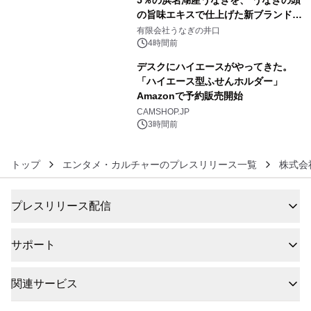
5％の浜名湖産うなぎを、 うなぎの頭
の旨味エキスで仕上げた新ブランド
5
「井口の誉」誕生
有限会社うなぎの井口
4時間前
デスクにハイエースがやってきた。
「ハイエース型ふせんホルダー」
Amazonで予約販売開始
6
CAMSHOP.JP
3時間前
トップ
エンタメ・カルチャーのプレスリリース一覧
株式会
プレスリリース配信
サポート
関連サービス