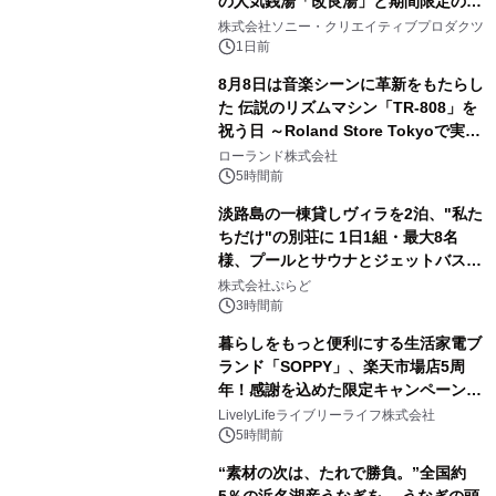
の人気銭湯「改良湯」と期間限定のコ
1
ラボレーション サウナイキタイコラ
株式会社ソニー・クリエイティブプロダクツ
ボグッズも発売決定！
1日前
8月8日は音楽シーンに革新をもたらし
た 伝説のリズムマシン「TR-808」を
祝う日 ～Roland Store Tokyoで実機
2
を展示しての 記念キャンペーンを開
ローランド株式会社
催 英国ラジオ「NTS」の 特別プログ
5時間前
ラムや、「TR-808」を愛する伝説的
淡路島の一棟貸しヴィラを2泊、"私た
アーティストを フィーチャーしたアニ
ちだけ"の別荘に 1日1組・最大8名
メーションを公開～
様、プールとサウナとジェットバス付
3
きで Villa Mon Temps AWAJIの連泊
株式会社ぷらど
素泊りプラン
3時間前
暮らしをもっと便利にする生活家電ブ
ランド「SOPPY」、楽天市場店5周
年！感謝を込めた限定キャンペーンを
4
8月10日より開催
LivelyLifeライブリーライフ株式会社
5時間前
“素材の次は、たれで勝負。”全国約