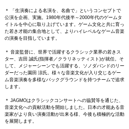
＊ 「生演奏による名演を、名曲で」というコンセプトで
公演を企画、実施。1980年代後半～2000年代のゲームタ
イトルを中心に取り上げています。ゲーム文化と共に育っ
た若き才能の集合地として、よりハイレベルなゲーム音楽
の演奏を目指しています。
＊ 音楽監督に、世界で活躍するクラシック業界の若きス
ター、吉田 誠氏(指揮者／クラリネッティスト)が就任。そ
して、メジャーシーンでも活躍する、ソノダバンドのリー
ダーだった園田 涼氏。様々な音楽文化が入り交じるゲー
ム音楽演奏を多様なバックグラウンドを持つチームで追求
します。
＊ JAGMOはクラシックコンサートへの協賛等を通じた、
音楽文化への貢献活動を開始しました。日本の才能ある音
楽家がより良い演奏活動が出来る様、今後も積極的な活動
を展開します。