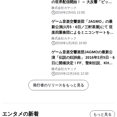
の世界配信開始！ ～ 大反響「ビッグ
ブリッヂの死闘」「ゴルベーザ四天王
株式会社カヤック
とのバトル」 メドレーは3月フルオー
2016年2月4日 12:00
ケストラ公演でも演奏 ～
ゲーム音楽交響楽団「JAGMO」の最
新公演(3月5・6日／三軒茶屋)にて 弦
楽四重奏団によるミニコンサートを同
時開催
株式会社カヤック
2016年1月26日 10:00
ゲーム音楽交響楽団JAGMOの最新公
演「伝説の狂詩曲」 2016年3月5日・6
日に開催決定！FF、聖剣伝説、KH、
クロノなど名曲づくし！
株式会社カヤック
2015年12月24日 12:30
発行者のリリースをもっと見る
エンタメの新着
もっと見る