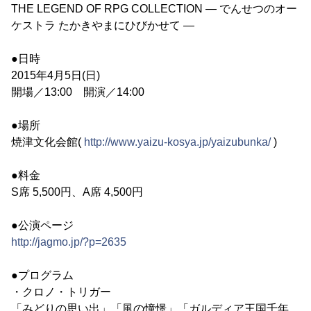
THE LEGEND OF RPG COLLECTION ― でんせつのオー
ケストラ たかきやまにひびかせて ―
●日時
2015年4月5日(日)
開場／13:00 開演／14:00
●場所
焼津文化会館(
http://www.yaizu-kosya.jp/yaizubunka/
)
●料金
S席 5,500円、A席 4,500円
●公演ページ
http://jagmo.jp/?p=2635
●プログラム
・クロノ・トリガー
「みどりの思い出」「風の憧憬」「ガルディア王国千年