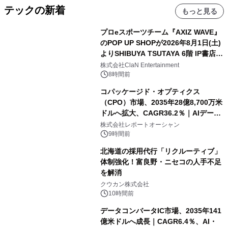
テックの新着
もっと見る
プロeスポーツチーム『AXIZ WAVE』
のPOP UP SHOPが2026年8月1日(土)
よりSHIBUYA TSUTAYA 6階 IP書店で
開催決定！！
株式会社ClaN Entertainment
8時間前
コパッケージド・オプティクス
（CPO）市場、2035年28億8,700万米
ドルへ拡大、CAGR36.2％｜AIデータ
センター・高速光通信需要が成長を加
株式会社レポートオーシャン
速
9時間前
北海道の採用代行「リクルーティブ」
体制強化！富良野・ニセコの人手不足
を解消
クウカン株式会社
10時間前
データコンバータIC市場、2035年141
億米ドルへ成長｜CAGR6.4％、AI・