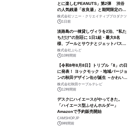
とに楽しむPEANUTS」第2弾 渋谷
の人気銭湯「改良湯」と期間限定のコ
1
ラボレーション サウナイキタイコラ
株式会社ソニー・クリエイティブプロダクツ
ボグッズも発売決定！
1日前
淡路島の一棟貸しヴィラを2泊、"私た
ちだけ"の別荘に 1日1組・最大8名
様、プールとサウナとジェットバス付
2
きで Villa Mon Temps AWAJIの連泊
株式会社ぷらど
素泊りプラン
10時間前
【令和8年8月8日】トリプル「8」の日
に発表！ ヨックモック・地域バージョ
ンの秋田デザイン缶が誕生 ～かわいい
3
秋田犬の子犬と秋田の四季と名所を巡
株式会社秋田ケーブルテレビ
るパッケージ～ 9月1日(火)秋田県内で
12時間前
販売開始
デスクにハイエースがやってきた。
「ハイエース型ふせんホルダー」
Amazonで予約販売開始
4
CAMSHOP.JP
9時間前