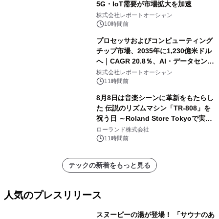
5G・IoT需要が市場拡大を加速
株式会社レポートオーシャン
10時間前
プロセッサおよびコンピューティング
チップ市場、2035年に1,230億米ドル
へ｜CAGR 20.8％、AI・データセンタ
ー需要が成長を牽引
株式会社レポートオーシャン
11時間前
8月8日は音楽シーンに革新をもたらし
た 伝説のリズムマシン「TR-808」を
祝う日 ～Roland Store Tokyoで実機
を展示しての 記念キャンペーンを開
ローランド株式会社
催 英国ラジオ「NTS」の 特別プログ
11時間前
ラムや、「TR-808」を愛する伝説的
アーティストを フィーチャーしたアニ
テックの新着をもっと見る
メーションを公開～
人気のプレスリリース
スヌーピーの湯が登場！ 「サウナのあ