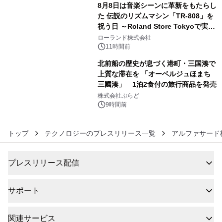
8月8日は音楽シーンに革新をもたらし
た 伝説のリズムマシン「TR-808」を
祝う日 ～Roland Store Tokyoで実機
5
を展示しての 記念キャンペーンを開
ローランド株式会社
催 英国ラジオ「NTS」の 特別プログ
11時間前
ラムや、「TR-808」を愛する伝説的
北前船の歴史が息づく港町・三国湊で
アーティストを フィーチャーしたアニ
上質な滞在を 「オーベルジュほまち
メーションを公開～
三國湊」 1泊2食付の旅行商品を発売
6
株式会社ぷらど
9時間前
トップ
テクノロジーのプレスリリース一覧
アルファサード
プレスリリース配信
サポート
関連サービス