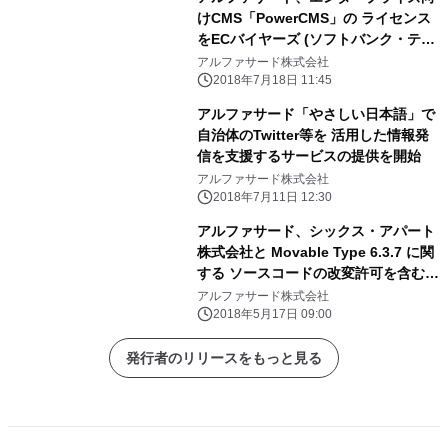
けCMS「PowerCMS」の ライセンス
をECバイヤーズ (ソフトバンク・テク
ノロジー株式会社)で販売開始
アルファサード株式会社
2018年7月18日 11:45
アルファサード「やさしい日本語」で
自治体のTwitter等を 活用した情報発
信を支援するサービスの提供を開始
アルファサード株式会社
2018年7月11日 12:30
アルファサード、シックス・アパート
株式会社と Movable Type 6.3.7 に関
する ソースコードの改変許可を含む許
諾契約締結／ PowerCMS 5 新機能紹
アルファサード株式会社
介セミナー開催(東京・大阪)
2018年5月17日 09:00
発行者のリリースをもっと見る