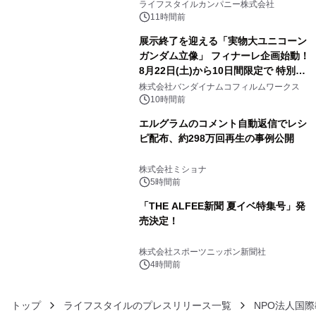
い、ポップでキュートなコレクショ
ライフスタイルカンパニー株式会社
ン。
11時間前
展示終了を迎える「実物大ユニコーン
ガンダム立像」 フィナーレ企画始動！
8月22日(土)から10日間限定で 特別映
4
像『UNICORN GUNDAM Statue ―
株式会社バンダイナムコフィルムワークス
BEYOND POSSIBILITY ―』を上映！
10時間前
エルグラムのコメント自動返信でレシ
ピ配布、約298万回再生の事例公開
5
株式会社ミショナ
5時間前
「THE ALFEE新聞 夏イベ特集号」発
売決定！
6
株式会社スポーツニッポン新聞社
4時間前
トップ
ライフスタイルのプレスリリース一覧
NPO法人国