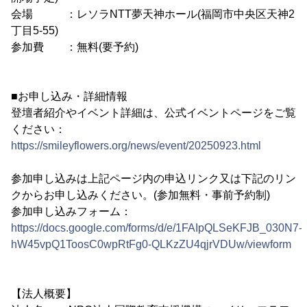
会場 ：レソラNTT夢天神ホール(福岡市中央区天神2
丁目5-55)
参加費 ：無料(要予約)
■お申し込み・詳細情報
登壇者紹介やイベント詳細は、公式イベントページをご覧
ください：
https://smileyflowers.org/news/event/20250923.html
参加申し込みは上記ページ内の申込リンク又は下記のリン
クからお申し込みください。(参加無料・事前予約制)
参加申し込みフォーム：
https://docs.google.com/forms/d/e/1FAIpQLSeKFJB_030N7-
hW45vpQ1ToosC0wpRtFg0-QLKzZU4qjrVDUw/viewform
【法人概要】