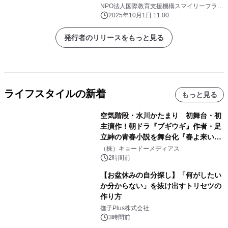
ジ』を提供開始
NPO法人国際教育支援機構スマイリーフラワ
ーズ
2025年10月1日 11:00
発行者のリリースをもっと見る
ライフスタイルの新着
もっと見る
空気階段・水川かたまり 初舞台・初
主演作！朝ドラ『ブギウギ』作者・足
立紳の青春小説を舞台化『春よ来い、
マジで来い』キービジュアル解禁！
（株）キョードーメディアス
2時間前
【お盆休みの自分探し】「何がしたい
か分からない」を抜け出すトリセツの
作り方
撫子Plus株式会社
3時間前