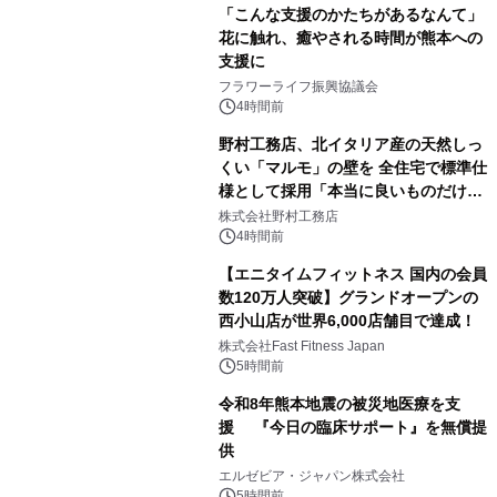
「こんな支援のかたちがあるなんて」
花に触れ、癒やされる時間が熊本への
支援に
フラワーライフ振興協議会
4時間前
野村工務店、北イタリア産の天然しっ
くい「マルモ」の壁を 全住宅で標準仕
様として採用「本当に良いものだけに
こだわる」
株式会社野村工務店
4時間前
【エニタイムフィットネス 国内の会員
数120万人突破】グランドオープンの
西小山店が世界6,000店舗目で達成！
株式会社Fast Fitness Japan
5時間前
令和8年熊本地震の被災地医療を支
援 『今日の臨床サポート』を無償提
供
エルゼビア・ジャパン株式会社
5時間前