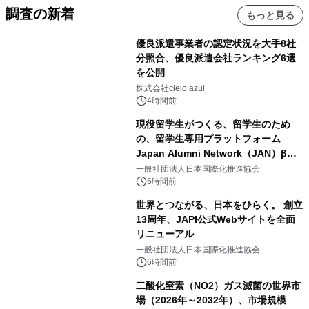
調査の新着
もっと見る
優良派遣事業者の認定状況を大手8社
分照合、優良派遣会社ランキング6選
を公開
株式会社cielo azul
4時間前
現役留学生がつくる、留学生のため
の、留学生専用プラットフォーム
Japan Alumni Network（JAN）β版
をリリース
一般社団法人日本国際化推進協会
6時間前
世界とつながる、日本をひらく。 創立
13周年、JAPI公式Webサイトを全面
リニューアル
一般社団法人日本国際化推進協会
6時間前
二酸化窒素（NO2）ガス滅菌の世界市
場（2026年～2032年）、市場規模