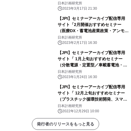
ボンニュートラル戦略）」のご案内
日本計画研究所
2023年3月17日 21:30
【JPI】セミナーアーカイブ配信専用
サイト「2月開催おすすめセミナー
（医療DX・蓄電池産業政策・アンモニ
ア利用）」のご案内
日本計画研究所
2023年2月17日 16:30
【JPI】セミナーアーカイブ配信専用
サイト「 1月上旬おすすめセミナー
（分散電源・定置型／車載蓄電池・洋
上風力発電の誘致）」のご案内
日本計画研究所
2023年1月24日 16:30
【JPI】セミナーアーカイブ配信専用
サイト「 12月上旬おすすめセミナー
（プラスチック循環技術開発、スマー
ト保安、BIM）」のご案内
日本計画研究所
2022年12月29日 10:00
発行者のリリースをもっと見る