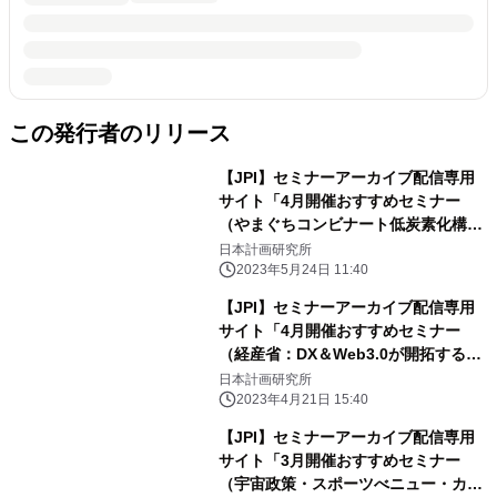
この発行者のリリース
【JPI】セミナーアーカイブ配信専用
サイト「4月開催おすすめセミナー
（やまぐちコンビナート低炭素化構
想、商船三井のLNG・LNG船事業、再
日本計画研究所
エネ発電事業・投資の最前線）」のご
2023年5月24日 11:40
案内
【JPI】セミナーアーカイブ配信専用
サイト「4月開催おすすめセミナー
（経産省：DX＆Web3.0が開拓するス
ポーツ産業、関西電力の電力ビジネス
日本計画研究所
展望、日本の宇宙ビジネス展望）」の
2023年4月21日 15:40
ご案内
【JPI】セミナーアーカイブ配信専用
サイト「3月開催おすすめセミナー
（宇宙政策・スポーツべニュー・カー