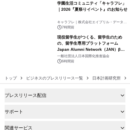
学園生活コミュニティ「キャラフレ」
｜2026『夏祭りイベント』のお知らせ
5
キャラフレ｜株式会社エイプリル・データ・
デザインズ
7時間前
現役留学生がつくる、留学生のため
の、留学生専用プラットフォーム
Japan Alumni Network（JAN）β版
6
をリリース
一般社団法人日本国際化推進協会
6時間前
トップ
ビジネスのプレスリリース一覧
日本計画研究所
プレスリリース配信
サポート
関連サービス