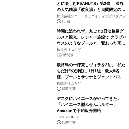
とに楽しむPEANUTS」第2弾 渋谷
の人気銭湯「改良湯」と期間限定のコ
1
ラボレーション サウナイキタイコラ
株式会社ソニー・クリエイティブプロダクツ
ボグッズも発売決定！
1日前
時間に追われず、丸ごと1日淡路島グ
ルメと観光、レジャー施設で クラブハ
ウスのようなプールと、変わった形の
2
サウナも 「THE BOXY AWAJI」のお
株式会社ぷらど
得な素泊まり連泊プランで
8時間前
淡路島の一棟貸しヴィラを2泊、"私た
ちだけ"の別荘に 1日1組・最大8名
様、プールとサウナとジェットバス付
3
きで Villa Mon Temps AWAJIの連泊
株式会社ぷらど
素泊りプラン
15時間前
デスクにハイエースがやってきた。
「ハイエース型ふせんホルダー」
Amazonで予約販売開始
4
CAMSHOP.JP
15時間前