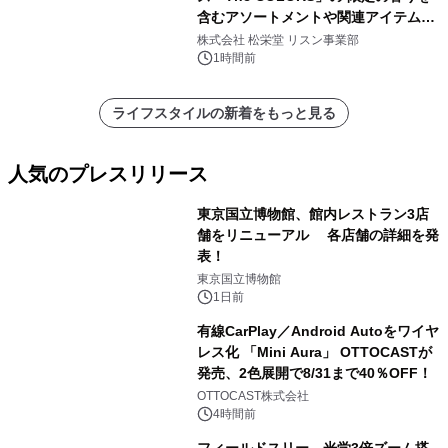
含むアソートメントや関連アイテムを
8月6日発売
株式会社 松栄堂 リスン事業部
1時間前
ライフスタイルの新着をもっと見る
人気のプレスリリース
東京国立博物館、館内レストラン3店
舗をリニューアル 各店舗の詳細を発
表！
1
東京国立博物館
1日前
有線CarPlay／Android Autoをワイヤ
レス化 「Mini Aura」 OTTOCASTが
発売、2色展開で8/31まで40％OFF！
2
OTTOCAST株式会社
4時間前
フィールドスリー、光学3倍ズーム搭