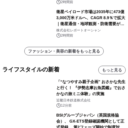
2時間前
衛星ペイロード市場は2035年に473億
3,000万米ドルへ、CAGR 8.9％で拡大
｜衛星通信・地球観測・防衛需要が牽
引する次世代宇宙産業の成長戦略
株式会社レポートオーシャン
2時間前
ファッション・美容の新着をもっと見る
ライフスタイルの新着
もっと見る
「“なつやすみ親子企画” おさかな先生
と行く！ 『伊勢志摩お魚図鑑』でおさ
かなの旅ミニ体験」の実施
近畿日本鉄道株式会社
12分前
BSIグループジャパン（英国規格協
会）、 GX-ETS登録確認機関として正
式登録 第2フェーズ開始で制度対応