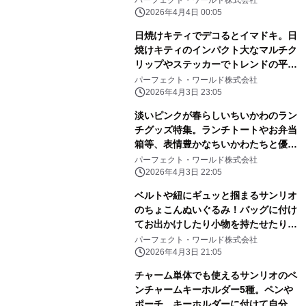
2026年4月4日 00:05
日焼けキティでデコるとイマドキ。日
焼けキティのインパクト大なマルチク
リップやステッカーでトレンドの平成
レトロ感ばっちりです。
パーフェクト・ワールド株式会社
2026年4月3日 23:05
淡いピンクが春らしいちいかわのラン
チグッズ特集。ランチトートやお弁当
箱等、表情豊かなちいかわたちと優し
いピンク色に心和む
パーフェクト・ワールド株式会社
2026年4月3日 22:05
ベルトや紐にギュッと掴まるサンリオ
のちょこんぬいぐるみ！バッグに付け
てお出かけしたり小物を持たせたりと
自由に楽しめる！
パーフェクト・ワールド株式会社
2026年4月3日 21:05
チャーム単体でも使えるサンリオのペ
ンチャームキーホルダー5種。ペンや
ポーチ、キーホルダーに付けて自分だ