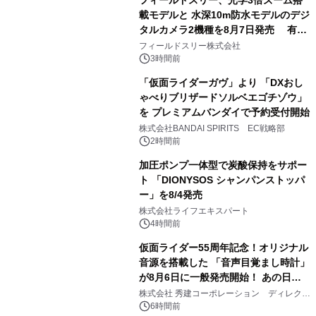
載モデルと 水深10m防水モデルのデジ
タルカメラ2機種を8月7日発売 有効
3
約1300万画素、用途別に選べるコンデ
フィールドスリー株式会社
ジ新登場
3時間前
「仮面ライダーガヴ」より 「DXおし
ゃべりブリザードソルベエゴチゾウ」
を プレミアムバンダイで予約受付開始
4
株式会社BANDAI SPIRITS EC戦略部
2時間前
加圧ポンプ一体型で炭酸保持をサポー
ト 「DIONYSOS シャンパンストッパ
ー」を8/4発売
5
株式会社ライフエキスパート
4時間前
仮面ライダー55周年記念！オリジナル
音源を搭載した 「音声目覚まし時計」
が8月6日に一般発売開始！ あの日の
6
大興奮が今甦る
株式会社 秀建コーポレーション ディレクト
アートギャラリー
6時間前