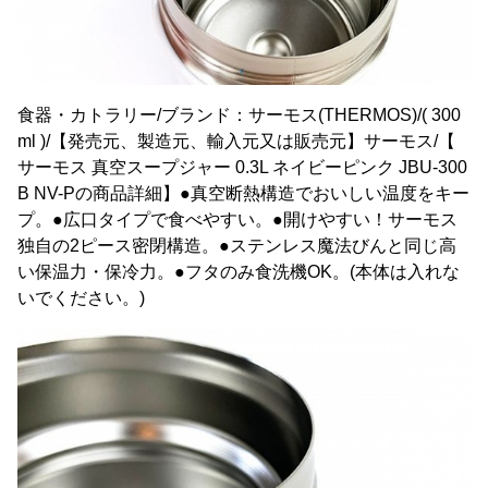
食器・カトラリー/ブランド：サーモス(THERMOS)/( 300
ml )/【発売元、製造元、輸入元又は販売元】サーモス/【
サーモス 真空スープジャー 0.3L ネイビーピンク JBU-300
B NV-Pの商品詳細】●真空断熱構造でおいしい温度をキー
プ。●広口タイプで食べやすい。●開けやすい！サーモス
独自の2ピース密閉構造。●ステンレス魔法びんと同じ高
い保温力・保冷力。●フタのみ食洗機OK。(本体は入れな
いでください。)