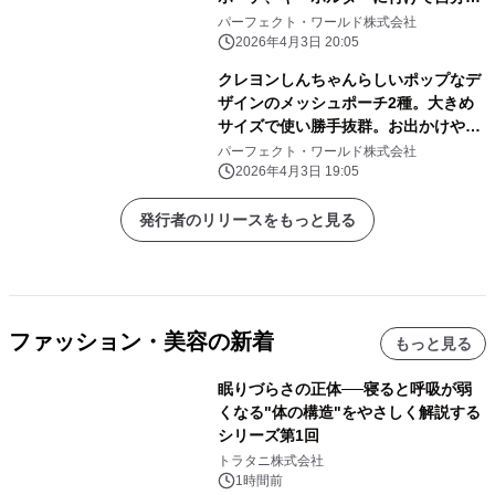
けのアレンジしよう
パーフェクト・ワールド株式会社
2026年4月3日 20:05
クレヨンしんちゃんらしいポップなデ
ザインのメッシュポーチ2種。大きめ
サイズで使い勝手抜群。お出かけや旅
行にぜひ！
パーフェクト・ワールド株式会社
2026年4月3日 19:05
発行者のリリースをもっと見る
ファッション・美容の新着
もっと見る
眠りづらさの正体──寝ると呼吸が弱
くなる"体の構造"をやさしく解説する
シリーズ第1回
トラタニ株式会社
1時間前