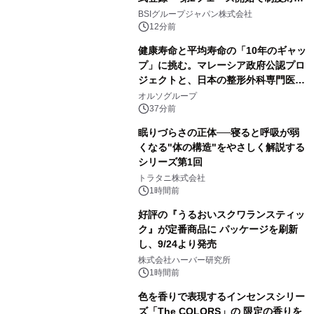
が義務化、 企業の対応はどう変わるの
BSIグループジャパン株式会社
か？ 法的拘束力をもつGX-ETSの実
12分前
務ポイント解説セミナーの アーカイブ
健康寿命と平均寿命の「10年のギャッ
動画を公開中
プ」に挑む。マレーシア政府公認プロ
ジェクトと、日本の整形外科専門医が
サステナブルな「エシカル・ツバメの
オルソグループ
巣」の共同臨床検証を開始
37分前
眠りづらさの正体──寝ると呼吸が弱
くなる"体の構造"をやさしく解説する
シリーズ第1回
トラタニ株式会社
1時間前
好評の『うるおいスクワランスティッ
ク』が定番商品に パッケージを刷新
し、9/24より発売
株式会社ハーバー研究所
1時間前
色を香りで表現するインセンスシリー
ズ「The COLORS」の 限定の香りを