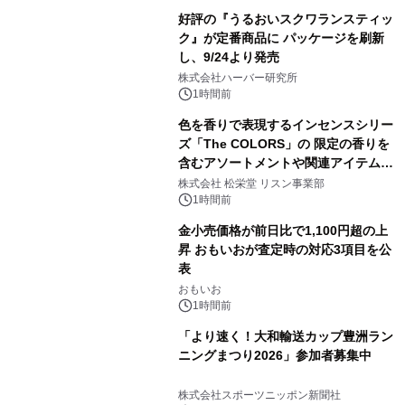
好評の『うるおいスクワランスティッ
ク』が定番商品に パッケージを刷新
し、9/24より発売
株式会社ハーバー研究所
1時間前
色を香りで表現するインセンスシリー
ズ「The COLORS」の 限定の香りを
含むアソートメントや関連アイテムを
8月6日発売
株式会社 松栄堂 リスン事業部
1時間前
金小売価格が前日比で1,100円超の上
昇 おもいおが査定時の対応3項目を公
表
おもいお
1時間前
「より速く！大和輸送カップ豊洲ラン
ニングまつり2026」参加者募集中
株式会社スポーツニッポン新聞社