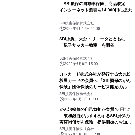
「SBI損保の自動車保険」商品改定
インターネット割引を14,000円に拡大
SBI損害保険株式会社
2022年6月17日 11:00
SBI損保、大分トリニータとともに
「親子サッカー教室」を開催
SBI損害保険株式会社
2022年6月8日 15:00
JFRカード株式会社が発行する大丸松
坂屋カードの会員へ 「SBI損保のがん
保険」団体保険のサービス開始のお知
らせ
SBI損害保険株式会社
2022年6月1日 11:00
がん治療費の自己負担が実質“0 円”に
「東和銀行がおすすめするSBI損保の
実額補償がん保険」提供開始のお知ら
せ
SBI損害保険株式会社
2022年5月18日 11:00