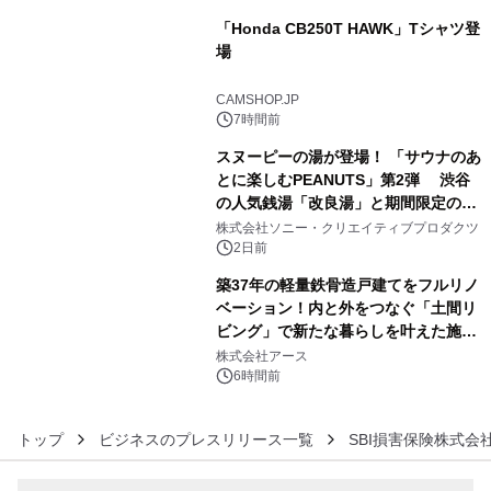
「Honda CB250T HAWK」Tシャツ登
場
4
CAMSHOP.JP
7時間前
スヌーピーの湯が登場！ 「サウナのあ
とに楽しむPEANUTS」第2弾 渋谷
の人気銭湯「改良湯」と期間限定のコ
5
ラボレーション サウナイキタイコラ
株式会社ソニー・クリエイティブプロダクツ
ボグッズも発売決定！
2日前
築37年の軽量鉄骨造戸建てをフルリノ
ベーション！内と外をつなぐ「土間リ
ビング」で新たな暮らしを叶えた施工
6
事例を株式会社アースが公開
株式会社アース
6時間前
トップ
ビジネスのプレスリリース一覧
SBI損害保険株式会