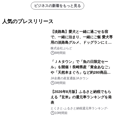
ビジネスの新着をもっと見る
人気のプレスリリース
【淡路島】愛犬と一緒に過ごせる宿
で、一緒に泊まり、一緒にご飯 愛犬専
用の淡路島グルメ、ドッグランにミニ
1
プール グランピングとトレーラーハウ
株式会社ぷらど
スの2施設で
8時間前
「ＪＡタウン」で「魚の日限定セー
ル」を開催！長崎県産「黄金あなご」
や「天然本まぐろ」など約280商品を
2
販売！～毎月１０日の定例企画～
JA全農の産直通販JAタウン
3時間前
【2026年8月版】ふるさと納税でもら
える『玄米』の還元率ランキングを発
表
3
とくさと-ふるさと納税還元率ランキング-
10時間前