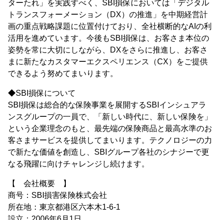
ターたれ」を実践すべく、SBI損保においては「デジタル
トランスフォーメーション（DX）の推進」を中期経営計
画の重点戦略課題に位置付けており、全社横断的なAIの利
活用を進めています。今後もSBI損保は、お客さま本位の
姿勢を常に大切にしながら、DXをさらに推進し、お客さ
まに新たなカスタマーエクスペリエンス（CX）をご提供
できるよう努めてまいります。
◆SBI損保について
SBI損保は総合的な保険事業を展開するSBIインシュアラ
ンスグループの一員で、「新しい時代に、新しい保険を」
という企業理念のもと、最先端の保険商品と最高水準のお
客さまサービスを提供してまいります。テクノロジーの力
で新たな価値を創造し、SBIグループ各社のシナジーで更
なる飛躍に向けチャレンジし続けます。
【 会社概要 】
商号：SBI損害保険株式会社
所在地：東京都港区六本木1-6-1
設立：2006年6月1日