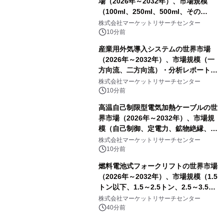
場（2026年～2032年）、市場規模
（100ml、250ml、500ml、その
他）・分析レポートを発表
株式会社マーケットリサーチセンター
10分前
産業用外気導入システムの世界市場
（2026年～2032年）、市場規模（一
方向流、二方向流）・分析レポートを
発表
株式会社マーケットリサーチセンター
10分前
高温自己制限型電気加熱ケーブルの世
界市場（2026年～2032年）、市場規
模（自己制御、定電力、鉱物絶縁、表
皮効果）・分析レポートを発表
株式会社マーケットリサーチセンター
10分前
燃料電池式フォークリフトの世界市場
（2026年～2032年）、市場規模（1.5
トン以下、1.5～2.5トン、2.5～3.5ト
ン、3.5～5.0トン、その他）・分析レ
株式会社マーケットリサーチセンター
ポートを発表
40分前