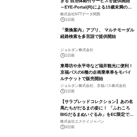
きる 自治体給付サービスを提供開始
～EYE-Portal(R)による15歳未満の本
人認証と デジタルデバイド対策で実現
株式会社NTTデータ関西
～
1日前
「乗換案内」アプリ、 マルチモーダル
経路検索を多言語で提供開始
ジョルダン株式会社
1日前
東尋坊や永平寺など福井観光に便利！
京福バスの6種の企画乗車券をモバイ
ルチケットで販売開始
ジョルダン株式会社、京福バス株式会社
1日前
【サラブレッドコレクション】あの名
馬たちがだるまの姿に！ 「ふわころ
BIGだるまぬいぐるみ」をEC限定で受
注販売開始
株式会社エスケイジャパン
3日前