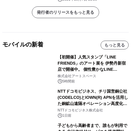
用した販促が初期費用なし・月額
1,000円から利用可能
発行者のリリースをもっと見る
モバイルの新着
もっと見る
【初開催】人気スタンプ「LINE
FRIENDS」のアート展を 伊勢丹新宿
店で開催中。 個性豊かなLINE
FRIENDSの仲間たちが インテリアア
株式会社アートスペース
ートとして新たな魅力を発信。
5時間前
NTTドコモビジネス、チリ国営銅公社
(CODELCO)とIOWN(R) APNを活用し
た銅鉱山遠隔オペレーション高度化に
向けた調査・実証を開始
NTTドコモビジネス株式会社
1日前
子どもから高齢者まで、誰もが利用で