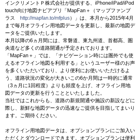
インクリメントＰ株式会社が提供する、iPhone/iPad/iPod
touch向け地図ナビアプリ「MapFan＋（マップファンプ
ラス
http://mapfan.to/mfplus
）」は、本月から2015年4月
まで毎月オフライン用地図データを更新し、最新の地図デ
ータをご提供いたします。
本月以降の6ヵ月間には、常磐道、東九州道、首都高、圏
央道など多くの道路開通が予定されております。
「MapFan＋」では、「ナビゲーション時には圏外でも使
えるオフライン地図を利用する」というユーザー様のお声
を多くいただいており、より便利にお使いいただけるよ
う、道路状況の変化が大きいこの6か月間は一時的に通常
（3ヵ月に1回程度）よりも頻度を上げ、オフライン用地
図データの更新を行うことといたしました。
当社ではこれからも、道路の新規開通や施設の新設などに
際し、新鮮な地図データの迅速なご提供を目指してまいり
ます。ご期待ください。
オフライン用地図データは、オプションプランにご加入い
ただくとダウンロードできます。オプションプランは便利