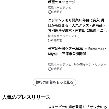
希望のメッセージ
広島ホームテレビ
1時間前
ニジゲンノモリ開業10年目に突入 明
日から始まる！人気グッズ・新商品・
特別任務が東京・南青山に集結 『ニジ
ゲンノモリ POPUPストア in Annex
株式会社ニジゲンノモリ
Aoyama』
1時間前
桂宮治全国ツアー2026 ～ Remember
Miyaji～ 三原市公演開催
広島ホームテレビ HOMEイベントセンター
1時間前
旅行の新着をもっと見る
人気のプレスリリース
スヌーピーの湯が登場！ 「サウナのあ