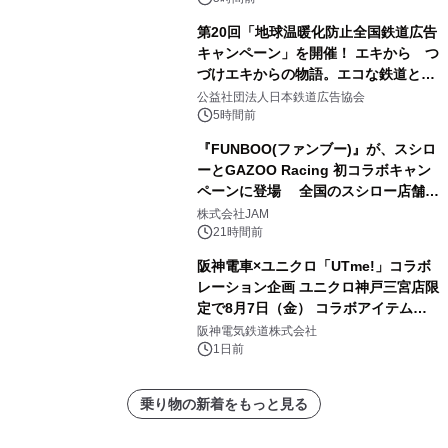
第20回「地球温暖化防止全国鉄道広告
キャンペーン」を開催！ エキから つ
づけエキからの物語。エコな鉄道とと
もに。
公益社団法人日本鉄道広告協会
5時間前
『FUNBOO(ファンブー)』が、スシロ
ーとGAZOO Racing 初コラボキャン
ペーンに登場 全国のスシロー店舗で
GR 4車種の FUNBOO(ミニカー)付き
株式会社JAM
メニューが展開されます
21時間前
阪神電車×ユニクロ「UTme!」コラボ
レーション企画 ユニクロ神戸三宮店限
定で8月7日（金） コラボアイテムが
発売決定！
阪神電気鉄道株式会社
1日前
乗り物の新着をもっと見る