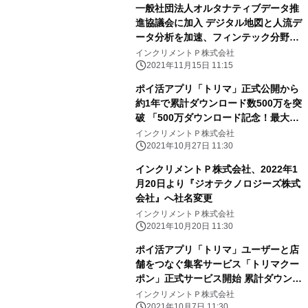
一般社団法人オルタナティブデータ推
進協議会に加入 デジタル地図と人流デ
ータ分析を加速、フィンテック分野へ
の対応強化を目指す
インクリメントＰ株式会社
2021年11月15日 11:15
ポイ活アプリ「トリマ」正式公開から
約1年で累計ダウンロード数500万を突
破 「500万ダウンロード記念！最大
500万マイルが当たるWチャンスキャ
インクリメントＰ株式会社
ンペーン」開催
2021年10月27日 11:30
インクリメントＰ株式会社、2022年1
月20日より『ジオテクノロジーズ株式
会社』へ社名変更
インクリメントＰ株式会社
2021年10月20日 11:30
ポイ活アプリ「トリマ」ユーザーと店
舗をつなぐ集客サービス「トリマクー
ポン」正式サービス開始 累計ダウンロ
ード数450万を超える「トリマ」ユー
インクリメントＰ株式会社
ザーに向けて、 活動エリアや属性を活
2021年10月7日 11:30