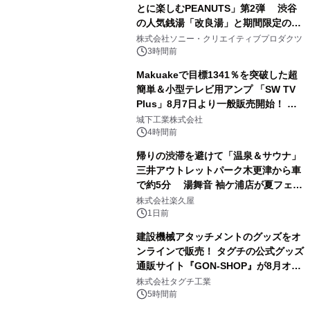
とに楽しむPEANUTS」第2弾 渋谷
の人気銭湯「改良湯」と期間限定のコ
1
ラボレーション サウナイキタイコラ
株式会社ソニー・クリエイティブプロダクツ
ボグッズも発売決定！
3時間前
Makuakeで目標1341％を突破した超
簡単＆小型テレビ用アンプ 「SW TV
Plus」8月7日より一般販売開始！ ケ
2
ーブル1本つなぐだけ、テレビの音が
城下工業株式会社
ぐっと豊かに
4時間前
帰りの渋滞を避けて「温泉＆サウナ」
三井アウトレットパーク木更津から車
で約5分 湯舞音 袖ケ浦店が夏フェア
3
メニューを提供
株式会社楽久屋
1日前
建設機械アタッチメントのグッズをオ
ンラインで販売！ タグチの公式グッズ
通販サイト『GON-SHOP』が8月オー
4
プン
株式会社タグチ工業
5時間前