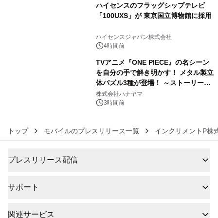
ハイセンスのフラッグシップテレビ
「100UXS」が 東京国立博物館に採用
5
ハイセンスジャパン株式会社
4時間前
TVアニメ『ONE PIECE』の名シーン
を自分の手で解き明かす！ メタル製立
体パズル3種が登場！ ～ストーリーと
6
ギミックが融合した 大人の体験型パズ
株式会社ハナヤマ
ルが8月7日(金)12時より先行予約受付
3時間前
開始～
トップ
モバイルのプレスリリース一覧
インクリメントP株
プレスリリース配信
サポート
関連サービス