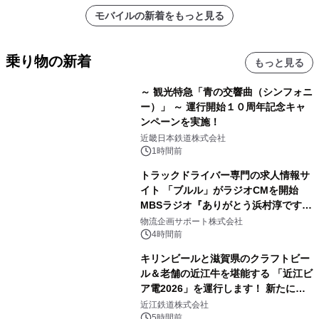
モバイルの新着をもっと見る
乗り物の新着
もっと見る
～ 観光特急「青の交響曲（シンフォニ
ー）」 ～ 運行開始１０周年記念キャ
ンペーンを実施！
近畿日本鉄道株式会社
1時間前
トラックドライバー専門の求人情報サ
イト 「ブルル」がラジオCMを開始
MBSラジオ『ありがとう浜村淳です』
にて8月1日(土)より
物流企画サポート株式会社
4時間前
キリンビールと滋賀県のクラフトビー
ル＆老舗の近江牛を堪能する 「近江ビ
ア電2026」を運行します！ 新たに
「長濱浪漫ビール」が参加！キリン一
近江鉄道株式会社
番搾り飲み放題が復活！
5時間前