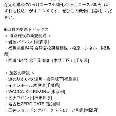
な定期購読の1ヵ月コース400円／3ヶ月コース900円（い
ずれも税込）がオススメです。ぜひこの機会にお試しくだ
さい。
■11月の更新トピックス
＜ 道路施設の新規開通 ＞
・岩屋バイパス [青森県]
・福島県道64号 会津若松裏磐梯線（桧原トンネル）[福島
県]
・国道464号 北千葉道路（本埜工区）[千葉県]
＜ 施設の新設 ＞
・道の駅あいづ 湯川・会津坂下[福島県]
・イオンモール木更津[千葉県]
・WACCA IKEBUKURO [東京都]
・ビナフロント[神奈川県]
・名古屋ZERO GATE [愛知県]
・三井ショッピングパーク ららぽーと和泉[大阪府]