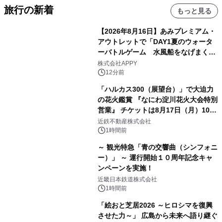
旅行の新着
もっと見る
【2026年8月16日】あみプレミアム・
アウトレットで「DAY1夏のウォータ
ーバトルゲーム 水風船をなげまくろ
う！」を開催
株式会社APPY
12分前
「ハルカス300（展望台）」で大迫力
の花火鑑賞 『なにわ淀川花火大会特別
営業』 チケットは8月17日（月）10時
00分から販売開始！
近鉄不動産株式会社
1時間前
～ 観光特急「青の交響曲（シンフォニ
ー）」 ～ 運行開始１０周年記念キャ
ンペーンを実施！
近畿日本鉄道株式会社
1時間前
「絵おと芝居2026 ～ヒロシマを復興
させた力～」 広島から未来へ語り継ぐ