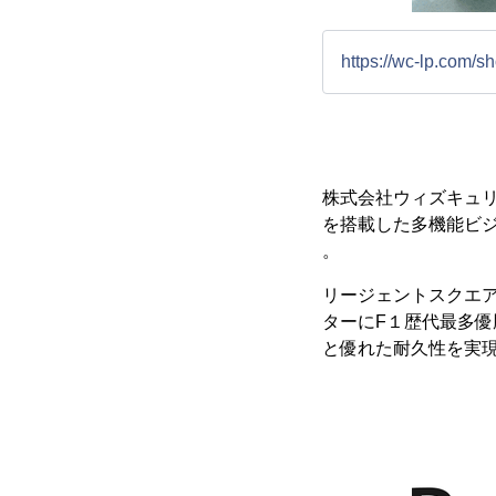
https://wc-lp.com/
株式会社ウィズキュリ
を搭載した多機能ビ
。
リージェントスクエア
ターにF１歴代最多
と優れた耐久性を実