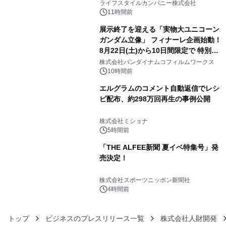
い、ポップでキュートなコレクショ
ライフスタイルカンパニー株式会社
ン。
11時間前
展示終了を迎える「実物大ユニコーン
ガンダム立像」 フィナーレ企画始動！
8月22日(土)から10日間限定で 特別映
4
像『UNICORN GUNDAM Statue ―
株式会社バンダイナムコフィルムワークス
BEYOND POSSIBILITY ―』を上映！
10時間前
エルグラムのコメント自動返信でレシ
ピ配布、約298万回再生の事例公開
5
株式会社ミショナ
5時間前
「THE ALFEE新聞 夏イベ特集号」発
売決定！
6
株式会社スポーツニッポン新聞社
4時間前
トップ
ビジネスのプレスリリース一覧
株式会社人財開発