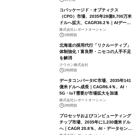
コパッケージド・オプティクス
（CPO）市場、2035年28億8,700万米
ドルへ拡大、CAGR36.2％｜AIデータ
センター・高速光通信需要が成長を加
株式会社レポートオーシャン
速
1時間前
北海道の採用代行「リクルーティブ」
体制強化！富良野・ニセコの人手不足
を解消
クウカン株式会社
2時間前
データコンバータIC市場、2035年141
億米ドルへ成長｜CAGR6.4％、AI・
5G・IoT需要が市場拡大を加速
株式会社レポートオーシャン
2時間前
プロセッサおよびコンピューティング
チップ市場、2035年に1,230億米ドル
へ｜CAGR 20.8％、AI・データセンタ
ー需要が成長を牽引