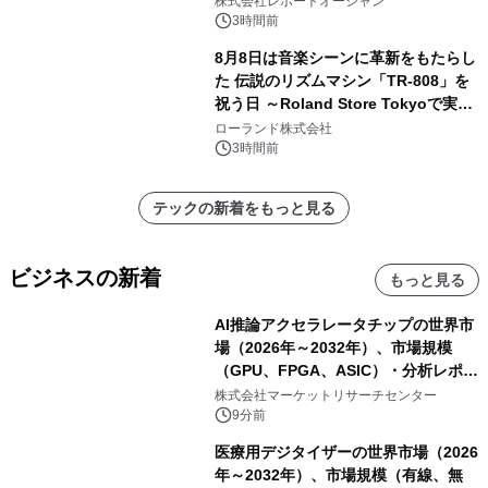
株式会社レポートオーシャン
3時間前
8月8日は音楽シーンに革新をもたらし
た 伝説のリズムマシン「TR-808」を
祝う日 ～Roland Store Tokyoで実機
を展示しての 記念キャンペーンを開
ローランド株式会社
催 英国ラジオ「NTS」の 特別プログ
3時間前
ラムや、「TR-808」を愛する伝説的
アーティストを フィーチャーしたアニ
テックの新着をもっと見る
メーションを公開～
ビジネスの新着
もっと見る
AI推論アクセラレータチップの世界市
場（2026年～2032年）、市場規模
（GPU、FPGA、ASIC）・分析レポー
トを発表
株式会社マーケットリサーチセンター
9分前
医療用デジタイザーの世界市場（2026
年～2032年）、市場規模（有線、無