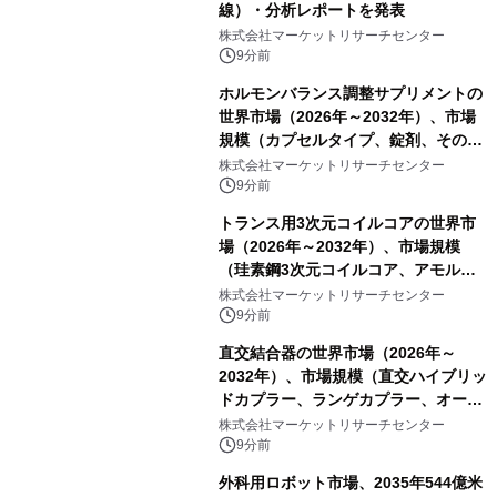
線）・分析レポートを発表
株式会社マーケットリサーチセンター
9分前
ホルモンバランス調整サプリメントの
世界市場（2026年～2032年）、市場
規模（カプセルタイプ、錠剤、その
他）・分析レポートを発表
株式会社マーケットリサーチセンター
9分前
トランス用3次元コイルコアの世界市
場（2026年～2032年）、市場規模
（珪素鋼3次元コイルコア、アモルフ
ァス合金3次元コイルコア）・分析レ
株式会社マーケットリサーチセンター
ポートを発表
9分前
直交結合器の世界市場（2026年～
2032年）、市場規模（直交ハイブリッ
ドカプラー、ランゲカプラー、オーバ
ーレイカプラー、その他）・分析レポ
株式会社マーケットリサーチセンター
ートを発表
9分前
外科用ロボット市場、2035年544億米