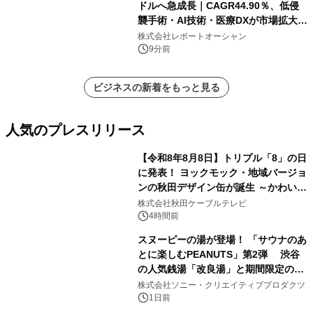
ドルへ急成長｜CAGR44.90％、低侵
襲手術・AI技術・医療DXが市場拡大を
牽引
株式会社レポートオーシャン
9分前
ビジネスの新着をもっと見る
人気のプレスリリース
【令和8年8月8日】トリプル「8」の日
に発表！ ヨックモック・地域バージョ
ンの秋田デザイン缶が誕生 ～かわいい
1
秋田犬の子犬と秋田の四季と名所を巡
株式会社秋田ケーブルテレビ
るパッケージ～ 9月1日(火)秋田県内で
4時間前
販売開始
スヌーピーの湯が登場！ 「サウナのあ
とに楽しむPEANUTS」第2弾 渋谷
の人気銭湯「改良湯」と期間限定のコ
2
ラボレーション サウナイキタイコラ
株式会社ソニー・クリエイティブプロダクツ
ボグッズも発売決定！
1日前