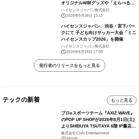
オリジナルW杯グッズや「えらべる
Pay」が その場で当たるキャンペーン
ハイセンスジャパン株式会社
を展開
2026年6月26日 15:15
ハイセンスジャパン、渋谷・宮下パー
クにて 子ども向けサッカー大会「ミニ
ハイセンスカップ2026」を開催
ハイセンスジャパン株式会社
2026年6月24日 17:00
発行者のリリースをもっと見る
テックの新着
もっと見る
プロeスポーツチーム『AXIZ WAVE』
のPOP UP SHOPが2026年8月1日(土)
よりSHIBUYA TSUTAYA 6階 IP書店で
開催決定！！
株式会社ClaN Entertainment
39分前