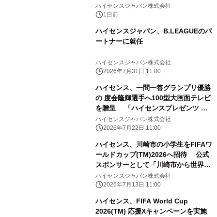
ハイセンスジャパン株式会社
1日前
ハイセンスジャパン、B.LEAGUEのパ
ートナーに就任
ハイセンスジャパン株式会社
2026年7月31日 11:00
ハイセンス、一問一答グランプリ優勝
の 度会隆輝選手へ100型大画面テレビ
を贈呈 「ハイセンスプレゼンツ 横
浜DeNAベイスターズのここだけの話
ハイセンスジャパン株式会社
2026」 チャレンジ企画で見事優勝
2026年7月22日 11:00
ハイセンス、川崎市の小学生をFIFAワ
ールドカップ(TM)2026へ招待 公式
スポンサーとして「川崎市から世界
へ」を実施
ハイセンスジャパン株式会社
2026年7月13日 11:00
ハイセンス、FIFA World Cup
2026(TM) 応援Xキャンペーンを実施