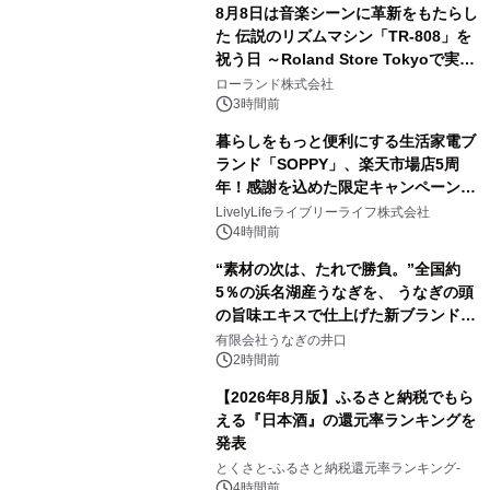
8月8日は音楽シーンに革新をもたらし
た 伝説のリズムマシン「TR-808」を
祝う日 ～Roland Store Tokyoで実機
3
を展示しての 記念キャンペーンを開
ローランド株式会社
催 英国ラジオ「NTS」の 特別プログ
3時間前
ラムや、「TR-808」を愛する伝説的
暮らしをもっと便利にする生活家電ブ
アーティストを フィーチャーしたアニ
ランド「SOPPY」、楽天市場店5周
メーションを公開～
年！感謝を込めた限定キャンペーンを
4
8月10日より開催
LivelyLifeライブリーライフ株式会社
4時間前
“素材の次は、たれで勝負。”全国約
5％の浜名湖産うなぎを、 うなぎの頭
の旨味エキスで仕上げた新ブランド
5
「井口の誉」誕生
有限会社うなぎの井口
2時間前
【2026年8月版】ふるさと納税でもら
える『日本酒』の還元率ランキングを
発表
6
とくさと-ふるさと納税還元率ランキング-
4時間前