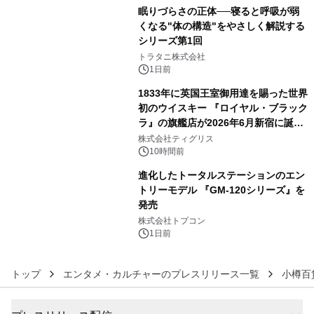
眠りづらさの正体──寝ると呼吸が弱
くなる"体の構造"をやさしく解説する
シリーズ第1回
4
トラタニ株式会社
1日前
1833年に英国王室御用達を賜った世界
初のウイスキー 『ロイヤル・ブラック
ラ』の旗艦店が2026年6月新宿に誕
5
生 バカルディ ジャパンと連携した
株式会社ティグリス
没入型バー「BAR Arca」
10時間前
進化したトータルステーションのエン
トリーモデル 『GM-120シリーズ』を
発売
6
株式会社トプコン
1日前
トップ
エンタメ・カルチャーのプレスリリース一覧
小樽百貨