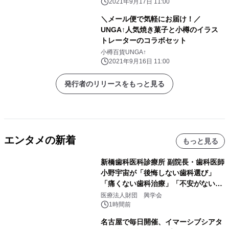
2021年9月17日 11:00
＼メール便で気軽にお届け！／
UNGA↑人気焼き菓子と小樽のイラス
トレーターのコラボセット
小樽百貨UNGA↑
2021年9月16日 11:00
発行者のリリースをもっと見る
エンタメの新着
もっと見る
新橋歯科医科診療所 副院長・歯科医師
小野宇宙が「後悔しない歯科選び」
「痛くない歯科治療」「不安がない治
療計画」をテーマに専門監修
医療法人財団 興学会
1時間前
名古屋で毎日開催、イマーシブシアタ