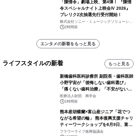
「陳情令」劇場上映、第4弾！ 『陳情
令スペシャルナイト上映会Ⅳ 2026』
プレリク2次抽選先行受付開始！
株式会社ソニー・ミュージックソリューショ
ンズ
2時間前
エンタメの新着をもっと見る
ライフスタイルの新着
もっと見る
新橋歯科医科診療所 副院長・歯科医師
小野宇宙が「後悔しない歯科選び」
「痛くない歯科治療」「不安がない治
療計画」をテーマに専門監修
医療法人財団 興学会
1時間前
熊本産胡蝶蘭×富山産ジニア「花でつ
ながる希望の輪」 熊本復興支援チャリ
ティーワークショップを8月9日、富
山・射水で開催
フラワーライフ振興協議会