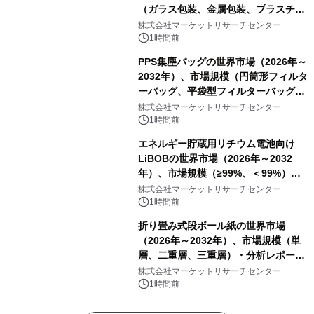
（ガラス包装、金属包装、プラスチッ
ク包装、その他）・分析レポートを発
株式会社マーケットリサーチセンター
表
1時間前
PPS集塵バッグの世界市場（2026年～
2032年）、市場規模（円筒形フィルタ
ーバッグ、平袋型フィルターバッグ、
プリーツフィルターバッグ、その
株式会社マーケットリサーチセンター
他）・分析レポートを発表
1時間前
エネルギー貯蔵用リチウム電池向け
LiBOBの世界市場（2026年～2032
年）、市場規模（≥99%、＜99%）・
分析レポートを発表
株式会社マーケットリサーチセンター
1時間前
折り畳み式段ボール紙の世界市場
（2026年～2032年）、市場規模（単
層、二重層、三重層）・分析レポート
を発表
株式会社マーケットリサーチセンター
1時間前