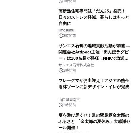
1時間前
高断熱住宅専門誌「だん25」発売！
日々のストレス軽減、暮らしはもっと
自由に
jimosumu
2時間前
サンエス石膏の地域貢献活動が加速 ―
関連会社Attipect主催「田んぼラグビ
ー」は100名超が熱狂しNHKで放送さ
れました。
サンエス石膏株式会社
2時間前
マレーグマがお出迎え！アジアの熱帯
雨林ゾーンに新デザイントイレが完成
山口県周南市
2時間前
夏を遊び尽くせ！道の駅足柄金太郎の
ふるさと 「金太郎の夏休み」大感謝セ
ール開催！