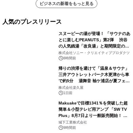
ビジネスの新着をもっと見る
人気のプレスリリース
スヌーピーの湯が登場！ 「サウナのあ
とに楽しむPEANUTS」第2弾 渋谷
の人気銭湯「改良湯」と期間限定のコ
1
ラボレーション サウナイキタイコラ
株式会社ソニー・クリエイティブプロダクツ
ボグッズも発売決定！
8時間前
帰りの渋滞を避けて「温泉＆サウナ」
三井アウトレットパーク木更津から車
で約5分 湯舞音 袖ケ浦店が夏フェア
2
メニューを提供
株式会社楽久屋
1日前
Makuakeで目標1341％を突破した超
簡単＆小型テレビ用アンプ 「SW TV
Plus」8月7日より一般販売開始！ ケ
3
ーブル1本つなぐだけ、テレビの音が
城下工業株式会社
ぐっと豊かに
9時間前