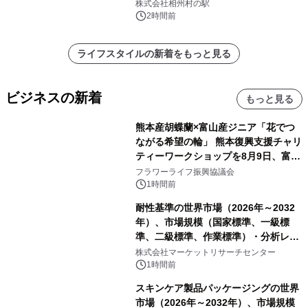
株式会社相州村の駅
2時間前
ライフスタイルの新着をもっと見る
ビジネスの新着
もっと見る
熊本産胡蝶蘭×富山産ジニア「花でつ
ながる希望の輪」 熊本復興支援チャリ
ティーワークショップを8月9日、富
山・射水で開催
フラワーライフ振興協議会
1時間前
耐性基準の世界市場（2026年～2032
年）、市場規模（国家標準、一級標
準、二級標準、作業標準）・分析レポ
ートを発表
株式会社マーケットリサーチセンター
1時間前
スキンケア製品パッケージングの世界
市場（2026年～2032年）、市場規模