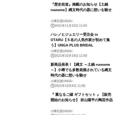
『歴史街道』掲載のお知らせ【土鍋
nawame】縄文時代の器に想いを馳せ
小樽百貨UNGA↑
2021年11月10日 11:00
ハレノヒジュエリー受注会 in
OTARU【５名の人気作家が初めて集
う】UNGA PLUS BRIDAL
小樽百貨UNGA↑
2021年10月19日 11:00
新商品発表！【縄文 ～土鍋 nawame
～】小樽でも多数発掘されている縄文
時代の器に想いを馳せ
小樽百貨UNGA↑
2021年10月4日 11:00
『 重なるご縁 ギフトセット 』【販売
開始のお知らせ】 岩山陽平の陶芸作品
小樽百貨UNGA↑