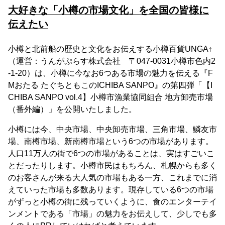
大好きな「小樽の市場文化」を全国の皆様に
伝えたい
小樽と北前船の歴史と文化をお伝えする小樽百貨UNGA↑
（運営：うんがぷらす株式会社 〒047-0031小樽市色内2
-1-20）は、小樽に今なお6つある市場の魅力を伝える『F
Mおたる たぐちともこのICHIBA SANPO』の第四弾「【I
CHIBA SANPO vol.4】小樽市漁業協同組合 地方卸売市場
（番外編）」を公開いたしました。
小樽には今、中央市場、中央卸売市場、三角市場、鱗友市
場、南樽市場、新南樽市場という6つの市場があります。
人口11万人の街で6つの市場があることは、実はすごいこ
とだったりします。小樽市民はもちろん、札幌からも多く
のお客さんが来る大人気の市場もある一方、これまでに消
えていった市場も多数あります。現存している6つの市場
がずっと小樽の街に残っていくように、食のエンターテイ
ンメントである「市場」の魅力をお伝えして、少しでも多