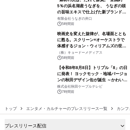
5％の浜名湖産うなぎを、 うなぎの頭
の旨味エキスで仕上げた新ブランド
4
「井口の誉」誕生
有限会社うなぎの井口
5時間前
映画史を変えた旋律が、名場面ととも
に甦る。スクリーン×オーケストラで
体感するジョン・ウィリアムズの世
5
界。ジョン・ウィリアムズ：シネマ・
（株）キョードーメディアス
スペクタキュラー・コンサート 開催決
5時間前
定！
【令和8年8月8日】トリプル「8」の日
に発表！ ヨックモック・地域バージョ
ンの秋田デザイン缶が誕生 ～かわいい
6
秋田犬の子犬と秋田の四季と名所を巡
株式会社秋田ケーブルテレビ
るパッケージ～ 9月1日(火)秋田県内で
7時間前
販売開始
トップ
エンタメ・カルチャーのプレスリリース一覧
カンフ
プレスリリース配信