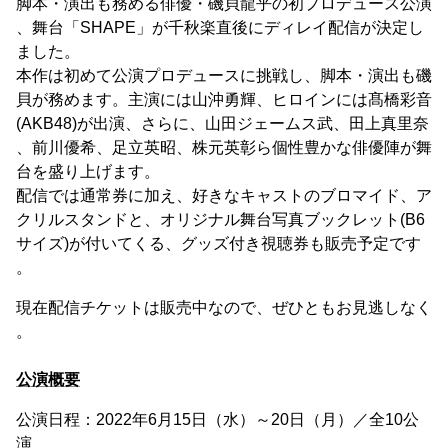
脚本・演出も務める俳優・磯貝龍乎の初プロデュース公演
、舞台「SHAPE」が千秋楽直後にディレイ配信が決定し
ました。
本作は初めて公演プロデュースに挑戦し、脚本・演出も磯
貝が務めます。主演には山沖勇輝、ヒロインには髙橋彩音
(AKB48)が出演、さらに、山田ジェームス武、田上真里奈
、前川優希、足立英昭、株元英彰ら個性豊かな俳優陣が舞
台を盛り上げます。
配信では通常券に加え、好きなキャストのブロマイド、ア
クリルスタンドと、オリジナル舞台写真ブックレット(B6
サイズ)が付いてくる、グッズ付き視聴券も販売予定です
。
現在配信チケットは販売中なので、ぜひともお見逃しなく
。
公演概要
公演日程：2022年6月15日（水）～20日（月）／全10公
演