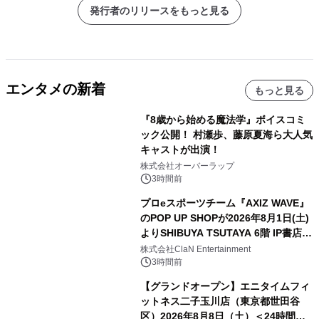
発行者のリリースをもっと見る
エンタメの新着
もっと見る
『8歳から始める魔法学』ボイスコミ
ック公開！ 村瀬歩、藤原夏海ら大人気
キャストが出演！
株式会社オーバーラップ
3時間前
プロeスポーツチーム『AXIZ WAVE』
のPOP UP SHOPが2026年8月1日(土)
よりSHIBUYA TSUTAYA 6階 IP書店で
開催決定！！
株式会社ClaN Entertainment
3時間前
【グランドオープン】エニタイムフィ
ットネス二子玉川店（東京都世田谷
区）2026年8月8日（土）＜24時間年