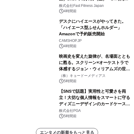
中無休のフィットネスジム＞
株式会社Fast Fitness Japan
4時間前
デスクにハイエースがやってきた。
「ハイエース型ふせんホルダー」
Amazonで予約販売開始
CAMSHOP.JP
4時間前
映画史を変えた旋律が、名場面ととも
に甦る。スクリーン×オーケストラで
体感するジョン・ウィリアムズの世
界。ジョン・ウィリアムズ：シネマ・
（株）キョードーメディアス
スペクタキュラー・コンサート 開催決
5時間前
定！
【SNSで話題】実用性と可愛さを両
立！大切な個人情報をスマートに守る
ディズニーデザインのカードケースを
株式会社PGAが8月7日発売
株式会社PGA
5時間前
エンタメの新着をもっと見る