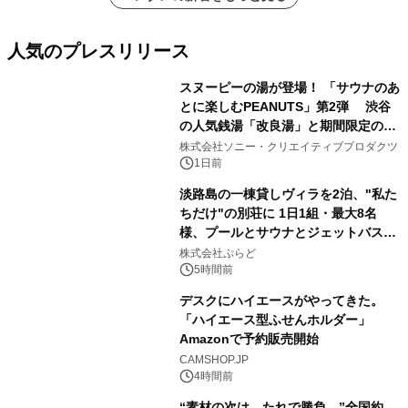
人気のプレスリリース
スヌーピーの湯が登場！ 「サウナのあ
とに楽しむPEANUTS」第2弾 渋谷
の人気銭湯「改良湯」と期間限定のコ
1
ラボレーション サウナイキタイコラ
株式会社ソニー・クリエイティブプロダクツ
ボグッズも発売決定！
1日前
淡路島の一棟貸しヴィラを2泊、"私た
ちだけ"の別荘に 1日1組・最大8名
様、プールとサウナとジェットバス付
2
きで Villa Mon Temps AWAJIの連泊
株式会社ぷらど
素泊りプラン
5時間前
デスクにハイエースがやってきた。
「ハイエース型ふせんホルダー」
Amazonで予約販売開始
3
CAMSHOP.JP
4時間前
“素材の次は、たれで勝負。”全国約