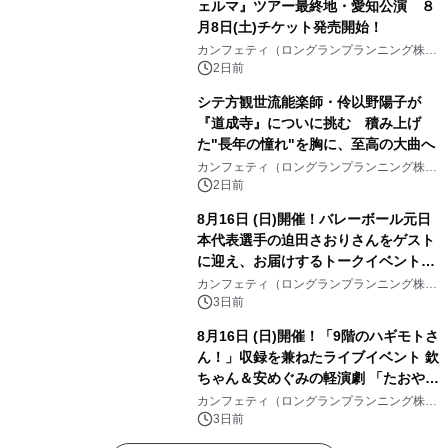
ェルマ』ツアー最終地・愛知公演 ８
月8日(土)チケット発売開始！
カンフェティ（ロングランプランニング株式
会社）
2日前
シテ方観世流能楽師・伶以野陽子が
『道成寺』についに挑む 積み上げ
た"長年の憧れ"を胸に、至高の大曲へ
カンフェティ（ロングランプランニング株式
会社）
2日前
8月16日 (日)開催！バレーボール元日
本代表選手の迫田さおりさんをゲスト
に迎え、お届けするトークイベント
『第4回 堀口はしのお話の会』チケッ
カンフェティ（ロングランプランニング株式
会社）
ト発売中
3日前
8月16日 (日)開催！「9階のハギモトさ
ん！」収録を兼ねたライブイベント 欽
ちゃん＆安めぐみの軽演劇 「たおやか
な心」 チケット販売中
カンフェティ（ロングランプランニング株式
会社）
3日前