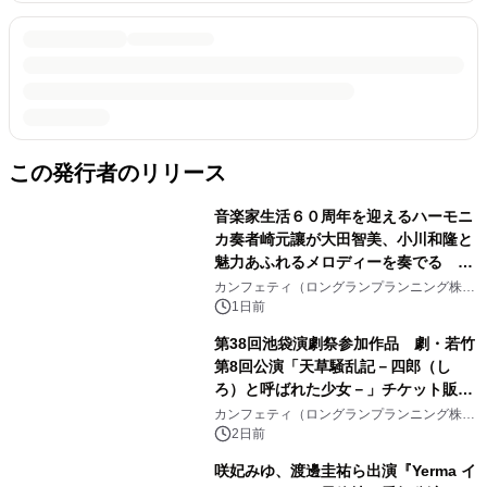
この発行者のリリース
音楽家生活６０周年を迎えるハーモニ
カ奏者崎元讓が大田智美、小川和隆と
魅力あふれるメロディーを奏でる
『ファンタスティック・トリオⅢ』チ
カンフェティ（ロングランプランニング株式
会社）
ケット8月24日(月)～発売開始！
1日前
第38回池袋演劇祭参加作品 劇・若竹
第8回公演「天草騒乱記－四郎（し
ろ）と呼ばれた少女－」チケット販売
開始
カンフェティ（ロングランプランニング株式
会社）
2日前
咲妃みゆ、渡邊圭祐ら出演『Yerma イ