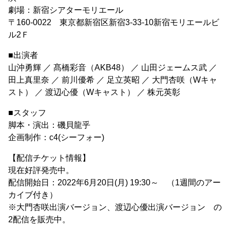
劇場：新宿シアターモリエール
〒160-0022 東京都新宿区新宿3-33-10新宿モリエールビ
ル2Ｆ
■出演者
山沖勇輝 ／ 髙橋彩音（AKB48） ／ 山田ジェームス武 ／
田上真里奈 ／ 前川優希 ／ 足立英昭 ／ 大門杏咲（Wキャ
スト） ／ 渡辺心優（Wキャスト） ／ 株元英彰
■スタッフ
脚本・演出：磯貝龍乎
企画制作：c4(シーフォー)
【配信チケット情報】
現在好評発売中。
配信開始日：2022年6月20日(月) 19:30～ （1週間のアー
カイブ付き）
※大門杏咲出演バージョン、渡辺心優出演バージョン の
2配信を販売中。