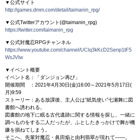
▼公式サイト
http://games.dmm.com/detail/taimanin_rpg/
▼公式Twitterアカウント(@taimanin_rpg)
https://twitter.com/taimanin_rpg
▼公式対魔忍RPGチャンネル
https://www.youtube.com/channel/UClq3kKcD2Senp1tF5
WsJVIw
▼イベント概要
イベント名：「ダンジョン再び」
開催期間 ：2021年4月30日(金)16:00～2021年5月17日(
月)9:59
ストーリー：ある放課後、主人公は“紙気使い”七瀬舞に図
書館へ誘われる。
図書館の地下に眠る古代遺跡に関する情報を探し、一緒に
調べものをする二人だったが、ふとしたきっかけで舞が機
嫌を損ねてしまう。
そこへ、先輩対魔忍・眞田焔と由利翡翠が現れて――。