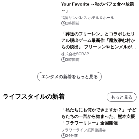
Your Favorite ～秋のパフェ食べ放題
～」
福岡サンパレス ホテル＆ホール
2時間前
「葬送のフリーレン」とコラボしたリ
アル脱出ゲーム最新作『魔族潜む村か
らの脱出』 フリーレンやヒンメルが武
器を手に魔族を見据える描き下ろしメ
株式会社SCRAP
インビジュアル公開
3時間前
エンタメの新着をもっと見る
ライフスタイルの新着
もっと見る
「私たちにも何かできますか？」 子ど
もたちの一言から始まった、熊本支援
「フラワーリレー」全国開催
フラワーライフ振興協議会
24分前