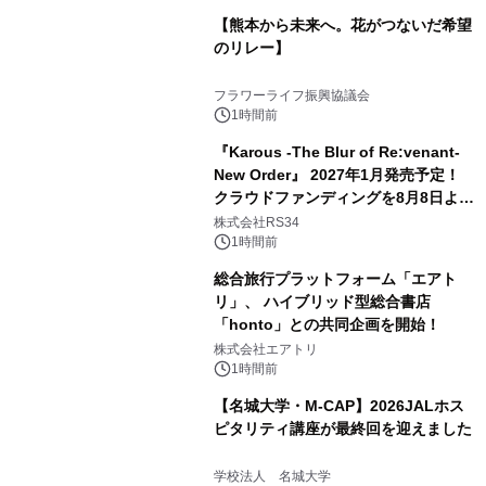
【熊本から未来へ。花がつないだ希望
のリレー】
フラワーライフ振興協議会
1時間前
『Karous -The Blur of Re:venant-
New Order』 2027年1月発売予定！
クラウドファンディングを8月8日より
開始
株式会社RS34
1時間前
総合旅行プラットフォーム「エアト
リ」、 ハイブリッド型総合書店
「honto」との共同企画を開始！
株式会社エアトリ
1時間前
【名城大学・M-CAP】2026JALホス
ピタリティ講座が最終回を迎えました
学校法人 名城大学