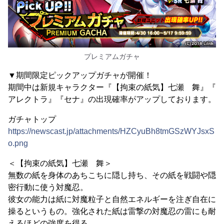
プレミアムガチャ
▼期間限定ピックアップガチャが開催！
期間中は新規キャラクター『【拘束の紙気】七瀬 舞』『
アレクトラ』『セナ』の出現確率がアップしております。
ガチャトップ
https://newscast.jp/attachments/HZCyuBh8tmGSzWYJsxS
o.png
＜【拘束の紙気】七瀬 舞＞
無数の紙を身体のあちこちに隠し持ち、その紙を戦闘や隠
密行動に使う対魔忍。
彼女の能力は紙に対魔粒子と自然エネルギーを注ぎ自在に
操るというもの。強化された紙は雷撃の対魔忍の雷にも耐
えるほどの強度を得る。