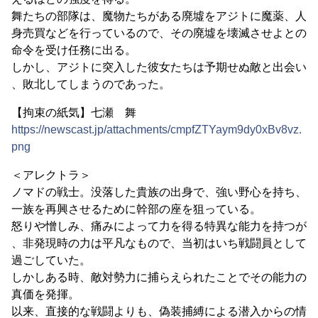
舞たちの部隊は、魔物たちがある廃墟をアジトに魔薬、人
身売買などを行っているので、その廃墟を壊滅させよとの
命令を受け任務に出る。
しかし、アジトに突入した彼女たちは予期せぬ敵と出会い
、敗北してしまうのであった。
【拘束の紙気】七瀬 舞
https://newscast.jp/attachments/cmpfZTYaym9dy0xBv8vz.
png
＜アレクトラ＞
ノマドの戦士。没落した貴族の出身で、強い野心を持ち、
一族を再興させるために幹部の座を狙っている。
怒りや憎しみ、痛みによって力を得る特異な能力を持つが
、非発現時の力は平凡なもので、当初はいち戦闘員として
過ごしていた。
しかしある時、敵対勢力に捕らえられたことでその能力の
真価を発揮。
以来、直接的な戦闘よりも、偽装捕縛による潜入からの情