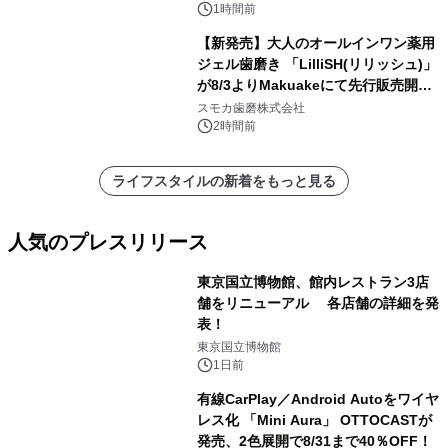
1時間前
【新発売】大人のオールインワン薬用
ジェル歯磨き 「LilliSH(リリッシュ)」
が8/3よりMakuakeにて先行販売開
始！
スモカ歯磨株式会社
2時間前
ライフスタイルの新着をもっと見る
人気のプレスリリース
東京国立博物館、館内レストラン3店
舗をリニューアル 各店舗の詳細を発
表！
1
東京国立博物館
1日前
有線CarPlay／Android Autoをワイヤ
レス化 「Mini Aura」 OTTOCASTが
発売、2色展開で8/31まで40％OFF！