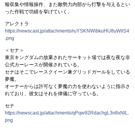
報収集や情報操作、また敵勢力内部から打撃を与えるとい
った作戦で功績を挙げていく。
アレクトラ
https://newscast.jp/attachments/ruYSKNWibkuHU8uWilS4
.png
＜セナ＞
東京キングダムの放棄されたサーキット場では夜な夜な非
公式カーレースが開催されている。
セナはそこでレースクイーン兼グリッドガールをしている
夢魔。
オーナーからは許可なく夢魔の力を使わないように指示さ
れており、彼女はそれを律儀に守っている。
セナ
https://newscast.jp/attachments/qPqw92RdachgL3n8xNlL.
png