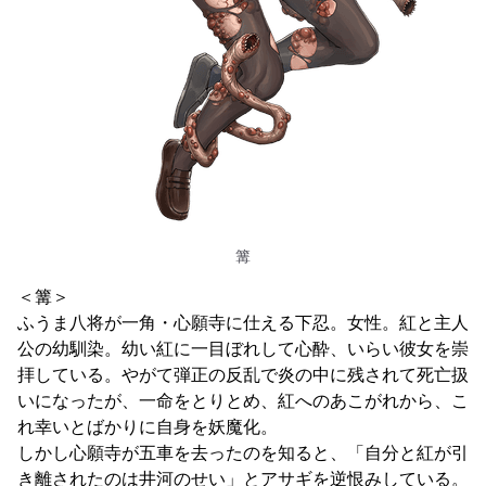
篝
＜篝＞
ふうま八将が一角・心願寺に仕える下忍。女性。紅と主人
公の幼馴染。幼い紅に一目ぼれして心酔、いらい彼女を崇
拝している。やがて弾正の反乱で炎の中に残されて死亡扱
いになったが、一命をとりとめ、紅へのあこがれから、こ
れ幸いとばかりに自身を妖魔化。
しかし心願寺が五車を去ったのを知ると、「自分と紅が引
き離されたのは井河のせい」とアサギを逆恨みしている。