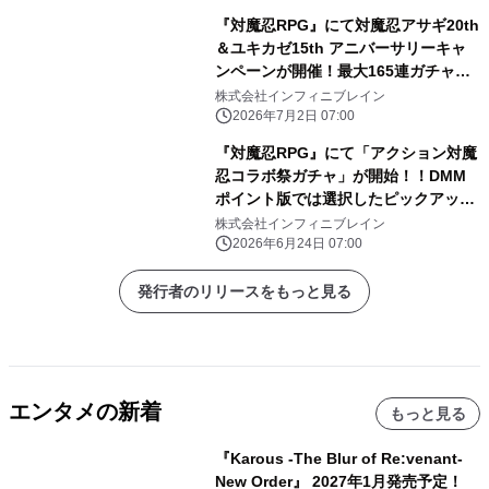
『対魔忍RPG』にて対魔忍アサギ20th
＆ユキカゼ15th アニバーサリーキャ
ンペーンが開催！最大165連ガチャ無
料！
株式会社インフィニブレイン
2026年7月2日 07:00
『対魔忍RPG』にて「アクション対魔
忍コラボ祭ガチャ」が開始！！DMM
ポイント版では選択したピックアップ
ユニットのPU確率アップ！！更にお得
株式会社インフィニブレイン
なコラボセットも同時販売！
2026年6月24日 07:00
発行者のリリースをもっと見る
エンタメの新着
もっと見る
『Karous -The Blur of Re:venant-
New Order』 2027年1月発売予定！