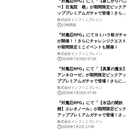
『対魔忍RPG』にて「【寂しがりバニ
ー】百鬼院 嶺」が期間限定ピックア
ッププレミアムガチャで登場！さらに
マップイベント「バニーとヨミハラク
株式会社インフィニブレイン
ライシス」が開催！
12時間前
『対魔忍RPG』にてヨミハラ祭ガチャ
が開催！！さらにチャレンジクエスト
や期間限定ミニイベントも開催！
株式会社インフィニブレイン
2026年7月29日 07:00
『対魔忍RPG』にて「【真夏の魔女】
アンネローゼ」が期間限定ピックアッ
ププレミアムガチャで登場！さらにレ
イドイベント「海開きと呪いの屋敷」
株式会社インフィニブレイン
が開催！
2026年7月16日 07:00
『対魔忍RPG』にて「【水辺の闇妖
精】エレオノール」が期間限定ピック
アッププレミアムガチャで登場！さら
にストーリーイベント「浜辺のスクラ
株式会社インフィニブレイン
ップ」が開催！
2026年7月2日 17:00