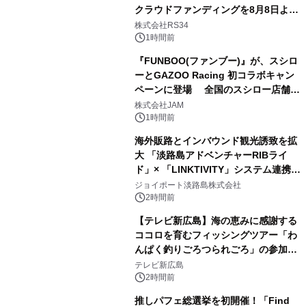
クラウドファンディングを8月8日より
開始
株式会社RS34
1時間前
『FUNBOO(ファンブー)』が、スシロ
ーとGAZOO Racing 初コラボキャン
ペーンに登場 全国のスシロー店舗で
GR 4車種の FUNBOO(ミニカー)付き
株式会社JAM
メニューが展開されます
1時間前
海外販路とインバウンド観光誘致を拡
大 「淡路島アドベンチャーRIBライ
ド」× 「LINKTIVITY」システム連携を
開始！
ジョイポート淡路島株式会社
2時間前
【テレビ新広島】海の恵みに感謝する
ココロを育むフィッシングツアー「わ
んぱく釣りごろつられごろ」の参加小
学生を募集
テレビ新広島
2時間前
推しパフェ総選挙を初開催！「Find