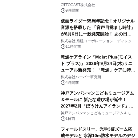
2
OTTOCAST株式会社
9時間前
仮面ライダー55周年記念！オリジナル
音源を搭載した 「音声目覚まし時計」
が8月6日に一般発売開始！ あの日の
3
大興奮が今甦る
株式会社 秀建コーポレーション ディレクト
アートギャラリー
11時間前
乾燥ケアライン『Moist Plus(モイス
ト プラス)』 2026年9月24日(木)リニ
ューアル新発売！ 「乾燥」ケアに特化
4
し、ライン使いで潤いに満ちた肌へ
株式会社ハーバー研究所
4時間前
神戸アンパンマンこどもミュージアム
＆モールに 新たな遊び場が誕生！
2027年2月「ぼうけんアイランド」が
5
オープン
神戸アンパンマンこどもミュージアム＆モー
ル
1日前
フィールドスリー、光学3倍ズーム搭
載モデルと 水深10m防水モデルのデジ