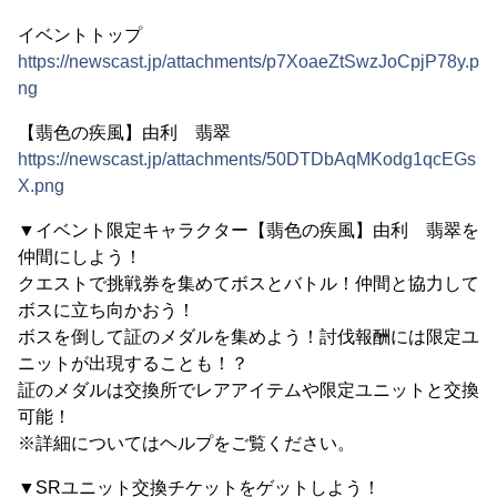
イベントトップ
https://newscast.jp/attachments/p7XoaeZtSwzJoCpjP78y.p
ng
【翡色の疾風】由利 翡翠
https://newscast.jp/attachments/50DTDbAqMKodg1qcEGs
X.png
▼イベント限定キャラクター【翡色の疾風】由利 翡翠を
仲間にしよう！
クエストで挑戦券を集めてボスとバトル！仲間と協力して
ボスに立ち向かおう！
ボスを倒して証のメダルを集めよう！討伐報酬には限定ユ
ニットが出現することも！？
証のメダルは交換所でレアアイテムや限定ユニットと交換
可能！
※詳細についてはヘルプをご覧ください。
▼SRユニット交換チケットをゲットしよう！