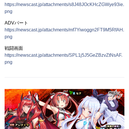
https://newscast.jp/attachments/s8J48JOcKHcZGWye93ie.
png
ADVパート
https://newscast.jp/attachments/mf7Yiwoggn2FT9M5RfAH.
png
戦闘画面
https://newscast.jp/attachments/SPL1j5J5GeZBzvZtNsAF.
png