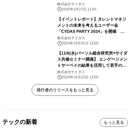
株式会社サイダス
2025年3月27日 11:00
【イベントレポート】タレントマネジ
メントの未来を考えるユーザー会
「CYDAS PARTY 2024」を開催 好
評につきアーカイブ配信を開始
株式会社サイダス
2024年10月31日 13:00
【11/6(水)パーソル総合研究所×サイダ
ス共催セミナー開催】 エンゲージメン
トサーベイの結果を活用して若手の離
職防止につなげる方法とは？
株式会社サイダス
2024年10月22日 13:00
発行者のリリースをもっと見る
テックの新着
もっと見る