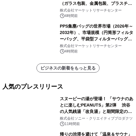
（ガラス包装、金属包装、プラスチッ
ク包装、その他）・分析レポートを発
株式会社マーケットリサーチセンター
表
4時間前
PPS集塵バッグの世界市場（2026年～
2032年）、市場規模（円筒形フィルタ
ーバッグ、平袋型フィルターバッグ、
プリーツフィルターバッグ、その
株式会社マーケットリサーチセンター
他）・分析レポートを発表
4時間前
ビジネスの新着をもっと見る
人気のプレスリリース
スヌーピーの湯が登場！ 「サウナのあ
とに楽しむPEANUTS」第2弾 渋谷
の人気銭湯「改良湯」と期間限定のコ
1
ラボレーション サウナイキタイコラ
株式会社ソニー・クリエイティブプロダクツ
ボグッズも発売決定！
11時間前
帰りの渋滞を避けて「温泉＆サウナ」