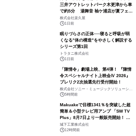
三井アウトレットパーク木更津から車
で約5分 湯舞音 袖ケ浦店が夏フェア
2
メニューを提供
株式会社楽久屋
1日前
眠りづらさの正体──寝ると呼吸が弱
くなる"体の構造"をやさしく解説する
シリーズ第1回
3
トラタニ株式会社
1日前
「陳情令」劇場上映、第4弾！ 『陳情
令スペシャルナイト上映会Ⅳ 2026』
プレリク2次抽選先行受付開始！
4
株式会社ソニー・ミュージックソリューショ
ンズ
5時間前
Makuakeで目標1341％を突破した超
簡単＆小型テレビ用アンプ 「SW TV
Plus」8月7日より一般販売開始！ ケ
5
ーブル1本つなぐだけ、テレビの音が
城下工業株式会社
ぐっと豊かに
12時間前