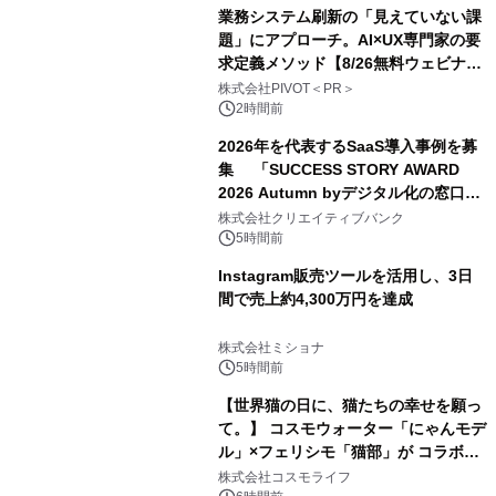
業務システム刷新の「見えていない課
題」にアプローチ。AI×UX専門家の要
求定義メソッド【8/26無料ウェビナ
ー】株式会社PIVOT
株式会社PIVOT＜PR＞
2時間前
2026年を代表するSaaS導入事例を募
集 「SUCCESS STORY AWARD
2026 Autumn byデジタル化の窓口」
開催
株式会社クリエイティブバンク
5時間前
Instagram販売ツールを活用し、3日
間で売上約4,300万円を達成
株式会社ミショナ
5時間前
【世界猫の日に、猫たちの幸せを願っ
て。】 コスモウォーター「にゃんモデ
ル」×フェリシモ「猫部」が コラボキ
ャンペーンを実施
株式会社コスモライフ