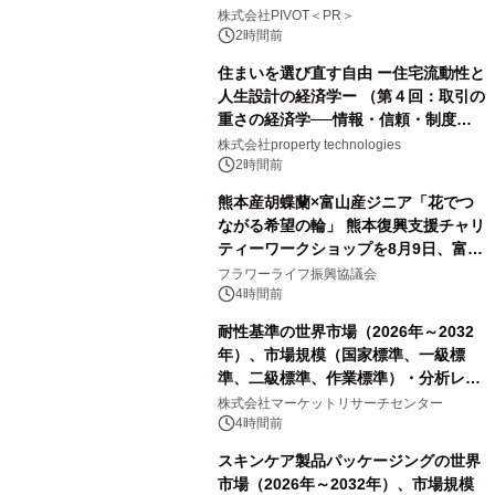
ー】株式会社PIVOT
株式会社PIVOT＜PR＞
2時間前
住まいを選び直す自由 ー住宅流動性と
人生設計の経済学ー （第４回：取引の
重さの経済学──情報・信頼・制度を
PropTechはどう組み替えるか）｜
株式会社property technologies
PropTech-Lab
2時間前
熊本産胡蝶蘭×富山産ジニア「花でつ
ながる希望の輪」 熊本復興支援チャリ
ティーワークショップを8月9日、富
山・射水で開催
フラワーライフ振興協議会
4時間前
耐性基準の世界市場（2026年～2032
年）、市場規模（国家標準、一級標
準、二級標準、作業標準）・分析レポ
ートを発表
株式会社マーケットリサーチセンター
4時間前
スキンケア製品パッケージングの世界
市場（2026年～2032年）、市場規模