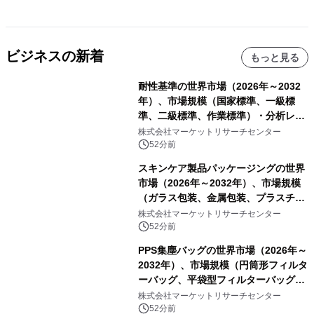
ビジネスの新着
もっと見る
耐性基準の世界市場（2026年～2032
年）、市場規模（国家標準、一級標
準、二級標準、作業標準）・分析レポ
ートを発表
株式会社マーケットリサーチセンター
52分前
スキンケア製品パッケージングの世界
市場（2026年～2032年）、市場規模
（ガラス包装、金属包装、プラスチッ
ク包装、その他）・分析レポートを発
株式会社マーケットリサーチセンター
表
52分前
PPS集塵バッグの世界市場（2026年～
2032年）、市場規模（円筒形フィルタ
ーバッグ、平袋型フィルターバッグ、
プリーツフィルターバッグ、その
株式会社マーケットリサーチセンター
他）・分析レポートを発表
52分前