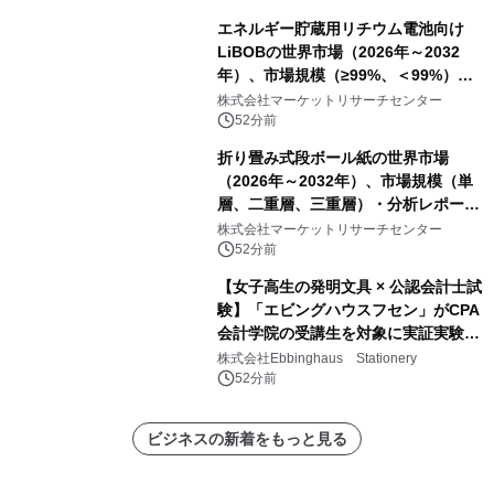
エネルギー貯蔵用リチウム電池向け
LiBOBの世界市場（2026年～2032
年）、市場規模（≥99%、＜99%）・
分析レポートを発表
株式会社マーケットリサーチセンター
52分前
折り畳み式段ボール紙の世界市場
（2026年～2032年）、市場規模（単
層、二重層、三重層）・分析レポート
を発表
株式会社マーケットリサーチセンター
52分前
【女子高生の発明文具 × 公認会計士試
験】「エビングハウスフセン」がCPA
会計学院の受講生を対象に実証実験を
実施
株式会社Ebbinghaus Stationery
52分前
ビジネスの新着をもっと見る