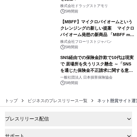
4
株式会社ドラッグストアモリ
5時間前
【MBFF】マイクロバイオームという
クレンジングの新しい提案 マイクロ
バイオーム発想の新商品 「MBFF mb
5
クレンジングPRO」を2026年8月6日
株式会社フローリストジャパン
発売
5時間前
SNS経由での保険金詐欺で10代は現実
で 居場所を失うリスク懸念 ～「SNS
を通じた保険金不正請求に関する意識
6
調査」を実施、 認知度の低さも浮き彫
一般社団法人 日本損害保険協会
りに～
5時間前
トップ
ビジネスのプレスリリース一覧
ネット懸賞サイト運
プレスリリース配信
サポート