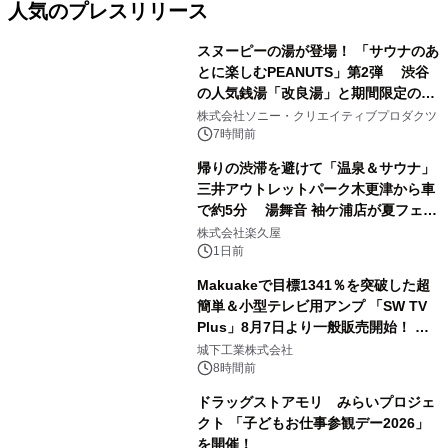
人気のプレスリリース
スヌーピーの湯が登場！ 「サウナのあ
とに楽しむPEANUTS」第2弾 渋谷
の人気銭湯「改良湯」と期間限定のコ
1
ラボレーション サウナイキタイコラ
株式会社ソニー・クリエイティブプロダクツ
ボグッズも発売決定！
7時間前
帰りの渋滞を避けて「温泉＆サウナ」
三井アウトレットパーク木更津から車
で約5分 湯舞音 袖ケ浦店が夏フェア
2
メニューを提供
株式会社楽久屋
1日前
Makuakeで目標1341％を突破した超
簡単＆小型テレビ用アンプ 「SW TV
Plus」8月7日より一般販売開始！ ケ
3
ーブル1本つなぐだけ、テレビの音が
城下工業株式会社
ぐっと豊かに
8時間前
ドラッグストアモリ みらいプロジェ
クト 「子どもお仕事参観デー2026」
を開催！