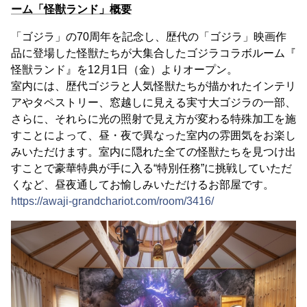
ーム「怪獣ランド」概要
「ゴジラ」の70周年を記念し、歴代の「ゴジラ」映画作
品に登場した怪獣たちが大集合したゴジラコラボルーム『
怪獣ランド』を12月1日（金）よりオープン。
室内には、歴代ゴジラと人気怪獣たちが描かれたインテリ
アやタペストリー、窓越しに見える実寸大ゴジラの一部、
さらに、それらに光の照射で見え方が変わる特殊加工を施
すことによって、昼・夜で異なった室内の雰囲気をお楽し
みいただけます。室内に隠れた全ての怪獣たちを見つけ出
すことで豪華特典が手に入る“特別任務”に挑戦していただ
くなど、昼夜通してお愉しみいただけるお部屋です。
https://awaji-grandchariot.com/room/3416/