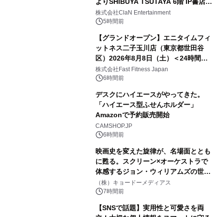
よりSHIBUYA TSUTAYA 6階 IP書店で
開催決定！！
株式会社ClaN Entertainment
5時間前
【グランドオープン】エニタイムフィ
ットネス二子玉川店（東京都世田谷
区）2026年8月8日（土）＜24時間年
中無休のフィットネスジム＞
株式会社Fast Fitness Japan
6時間前
デスクにハイエースがやってきた。
「ハイエース型ふせんホルダー」
Amazonで予約販売開始
CAMSHOP.JP
6時間前
映画史を変えた旋律が、名場面ととも
に甦る。スクリーン×オーケストラで
体感するジョン・ウィリアムズの世
界。ジョン・ウィリアムズ：シネマ・
（株）キョードーメディアス
スペクタキュラー・コンサート 開催決
7時間前
定！
【SNSで話題】実用性と可愛さを両