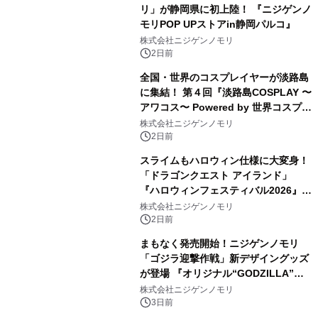
リ」が静岡県に初上陸！ 『ニジゲンノ
モリPOP UPストアin静岡パルコ』
株式会社ニジゲンノモリ
2日前
全国・世界のコスプレイヤーが淡路島
に集結！ 第４回『淡路島COSPLAY 〜
アワコス〜 Powered by 世界コスプレ
サミット』 2026年10月12日（月・
株式会社ニジゲンノモリ
祝）開催決定！
2日前
スライムもハロウィン仕様に大変身！
「ドラゴンクエスト アイランド」
『ハロウィンフェスティバル2026』開
催決定！ ～いたずらモンスターたちが
株式会社ニジゲンノモリ
やってきた！？～
2日前
まもなく発売開始！ニジゲンノモリ
「ゴジラ迎撃作戦」新デザイングッズ
が登場 『オリジナル“GODZILLA”フ
ィギュア付きプレミアムチケット』 8
株式会社ニジゲンノモリ
月8日（土）より新登場！
3日前