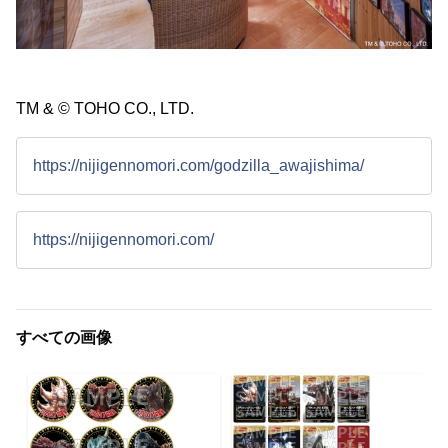
TM & © TOHO CO., LTD.
https://nijigennomori.com/godzilla_awajishima/
https://nijigennomori.com/
すべての画像