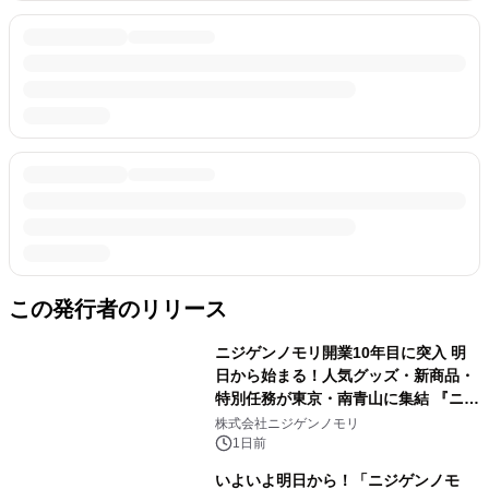
この発行者のリリース
ニジゲンノモリ開業10年目に突入 明
日から始まる！人気グッズ・新商品・
特別任務が東京・南青山に集結 『ニジ
ゲンノモリ POPUPストア in Annex
株式会社ニジゲンノモリ
Aoyama』
1日前
いよいよ明日から！「ニジゲンノモ