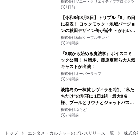
ラボレーション サウナイキタイコラ
株式会社ソニー・クリエイティブプロダクツ
ボグッズも発売決定！
1日前
【令和8年8月8日】トリプル「8」の日
に発表！ ヨックモック・地域バージョ
ンの秋田デザイン缶が誕生 ～かわいい
4
秋田犬の子犬と秋田の四季と名所を巡
株式会社秋田ケーブルテレビ
るパッケージ～ 9月1日(火)秋田県内で
9時間前
販売開始
『8歳から始める魔法学』ボイスコミ
ック公開！ 村瀬歩、藤原夏海ら大人気
キャストが出演！
5
株式会社オーバーラップ
5時間前
淡路島の一棟貸しヴィラを2泊、"私た
ちだけ"の別荘に 1日1組・最大8名
様、プールとサウナとジェットバス付
6
きで Villa Mon Temps AWAJIの連泊
株式会社ぷらど
素泊りプラン
7時間前
トップ
エンタメ・カルチャーのプレスリリース一覧
株式会