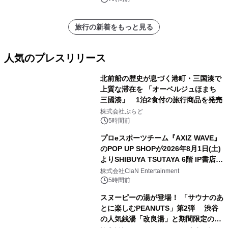
旅行の新着をもっと見る
人気のプレスリリース
北前船の歴史が息づく港町・三国湊で
上質な滞在を 「オーベルジュほまち
三國湊」 1泊2食付の旅行商品を発売
1
株式会社ぷらど
5時間前
プロeスポーツチーム『AXIZ WAVE』
のPOP UP SHOPが2026年8月1日(土)
よりSHIBUYA TSUTAYA 6階 IP書店で
2
開催決定！！
株式会社ClaN Entertainment
5時間前
スヌーピーの湯が登場！ 「サウナのあ
とに楽しむPEANUTS」第2弾 渋谷
の人気銭湯「改良湯」と期間限定のコ
3