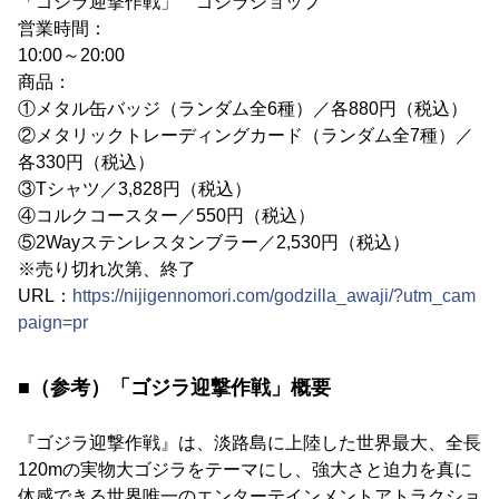
「ゴジラ迎撃作戦」 ゴジラショップ
営業時間：
10:00～20:00
商品：
①メタル缶バッジ（ランダム全6種）／各880円（税込）
②メタリックトレーディングカード（ランダム全7種）／
各330円（税込）
③Tシャツ／3,828円（税込）
④コルクコースター／550円（税込）
⑤2Wayステンレスタンブラー／2,530円（税込）
※売り切れ次第、終了
URL：
https://nijigennomori.com/godzilla_awaji/?utm_cam
paign=pr
■（参考）「ゴジラ迎撃作戦」概要
『ゴジラ迎撃作戦』は、淡路島に上陸した世界最大、全長
120mの実物大ゴジラをテーマにし、強大さと迫力を真に
体感できる世界唯一のエンターテインメントアトラクショ