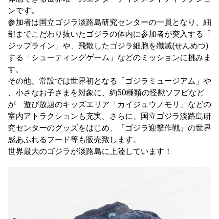
ンです。
参加者は国立ゴジラ淡路島研究センターの一員となり、細
部までこだわり抜いたゴジラの体内に参加者が突入する「
ジップライン」や、飛散したゴジラ細胞を殲滅(せんめつ)
する「シューティングゲーム」などのミッションに挑みま
す。
その他、常設では世界初となる「ゴジラミュージアム」や
、小さなお子さまを対象に、約50種類の怪獣ソフビなど
が 遊び放題のキッズエリア「カイジュウノモリ」などの
室内アトラクションも充実。さらに、国立ゴジラ淡路島研
究センターのグッズをはじめ、『ゴジラ迎撃作戦』の世界
感あふれるフード等も販売致します。
世界最大のゴジラが淡路島に上陸しています！