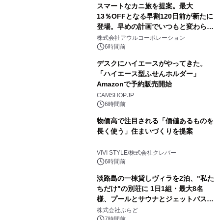
スマートなカニ旅を提案。最大
13％OFFとなる早割120日前が新たに
登場。早めの計画でいつもと変わらぬ
大人の冬旅を。ー夕日ヶ浦温泉「佳松
株式会社アウルコーポレーション
苑 別邸ふうか」ー
6時間前
デスクにハイエースがやってきた。
「ハイエース型ふせんホルダー」
Amazonで予約販売開始
CAMSHOP.JP
6時間前
物価高で注目される「価値あるものを
長く使う」住まいづくりを提案
VIVI STYLE/株式会社クレバー
6時間前
淡路島の一棟貸しヴィラを2泊、"私た
ちだけ"の別荘に 1日1組・最大8名
様、プールとサウナとジェットバス付
きで Villa Mon Temps AWAJIの連泊
株式会社ぷらど
素泊りプラン
7時間前