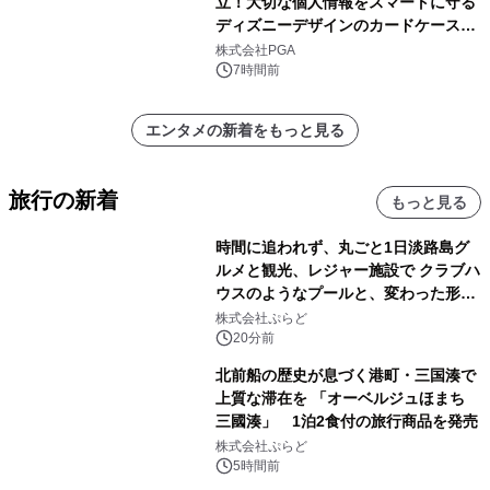
立！大切な個人情報をスマートに守る
ディズニーデザインのカードケースを
株式会社PGAが8月7日発売
株式会社PGA
7時間前
エンタメの新着をもっと見る
旅行の新着
もっと見る
時間に追われず、丸ごと1日淡路島グ
ルメと観光、レジャー施設で クラブハ
ウスのようなプールと、変わった形の
サウナも 「THE BOXY AWAJI」のお
株式会社ぷらど
得な素泊まり連泊プランで
20分前
北前船の歴史が息づく港町・三国湊で
上質な滞在を 「オーベルジュほまち
三國湊」 1泊2食付の旅行商品を発売
株式会社ぷらど
5時間前