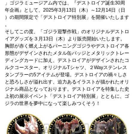
」ゴジラミュージアム内では、『デストロイア誕生30周
年企画』として、2025年3月13日（木）～12月14日（日
）の期間限定で「デストロイア特別展」を開催いたします
。
そしてこの度、「ゴジラ迎撃作戦」のオリジナルデストロ
イアグッズを３月13日（木）より販売開始いたします。
胸部が赤く燃え上がるバーニングゴジラやデストロイア各
形態がデザインされたメタル缶バッジとメタリックトレー
ディングカードに加え、デストロイアがデザインされたコ
ルクコースター、オリジナルTシャツ、２Wayステンレス
タンブラーの5アイテムが登場。デストロイアの禍々しさ
と恐ろしさが溢れ出す、迫力あるイラストが描かれたオリ
ジナル商品となっております。デストロイアを特集した史
上初の展示イベント「デストロイア特別展」とともに、ゴ
ジラの世界を夢中になって楽しみつくそう！