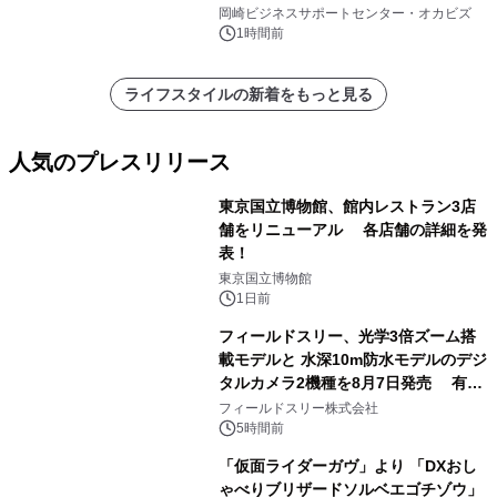
挑戦者があつまるまちに～
岡崎ビジネスサポートセンター・オカビズ
1時間前
ライフスタイルの新着をもっと見る
人気のプレスリリース
東京国立博物館、館内レストラン3店
舗をリニューアル 各店舗の詳細を発
表！
1
東京国立博物館
1日前
フィールドスリー、光学3倍ズーム搭
載モデルと 水深10m防水モデルのデジ
タルカメラ2機種を8月7日発売 有効
2
約1300万画素、用途別に選べるコンデ
フィールドスリー株式会社
ジ新登場
5時間前
「仮面ライダーガヴ」より 「DXおし
ゃべりブリザードソルベエゴチゾウ」