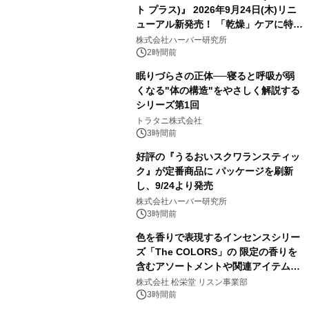
ト プラス)』 2026年9月24日(木)リニ
ューアル新発売！ 「乾燥」ケアに特化
し、ライン使いで潤いに満ちた肌へ
株式会社ハーバー研究所
2時間前
眠りづらさの正体──寝ると呼吸が弱
くなる"体の構造"をやさしく解説する
シリーズ第1回
トラタニ株式会社
3時間前
好評の『うるおいスクワランスティッ
ク』が定番商品に パッケージを刷新
し、9/24より発売
株式会社ハーバー研究所
3時間前
色を香りで表現するインセンスシリー
ズ「The COLORS」の 限定の香りを
含むアソートメントや関連アイテムを
8月6日発売
株式会社 松栄堂 リスン事業部
3時間前