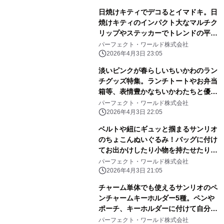
日焼けキティでデコるとイマドキ。日
焼けキティのインパクト大なマルチク
リップやステッカーでトレンドの平成
レトロ感ばっちりです。
パーフェクト・ワールド株式会社
2026年4月3日 23:05
淡いピンクが春らしいちいかわのラン
チグッズ特集。ランチトートやお弁当
箱等、表情豊かなちいかわたちと優し
いピンク色に心和む
パーフェクト・ワールド株式会社
2026年4月3日 22:05
ベルトや紐にギュッと掴まるサンリオ
のちょこんぬいぐるみ！バッグに付け
てお出かけしたり小物を持たせたりと
自由に楽しめる！
パーフェクト・ワールド株式会社
2026年4月3日 21:05
チャーム単体でも使えるサンリオのペ
ンチャームキーホルダー5種。ペンや
ポーチ、キーホルダーに付けて自分だ
けのアレンジしよう
パーフェクト・ワールド株式会社