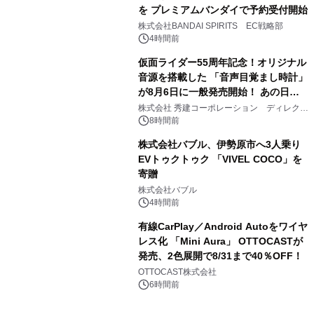
を プレミアムバンダイで予約受付開始
3
株式会社BANDAI SPIRITS EC戦略部
4時間前
仮面ライダー55周年記念！オリジナル
音源を搭載した 「音声目覚まし時計」
が8月6日に一般発売開始！ あの日の
4
大興奮が今甦る
株式会社 秀建コーポレーション ディレクト
アートギャラリー
8時間前
株式会社バブル、伊勢原市へ3人乗り
EVトゥクトゥク 「VIVEL COCO」を
寄贈
5
株式会社バブル
4時間前
有線CarPlay／Android Autoをワイヤ
レス化 「Mini Aura」 OTTOCASTが
発売、2色展開で8/31まで40％OFF！
6
OTTOCAST株式会社
6時間前