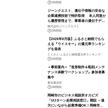
1時間前
ジーンクエスト、遺伝子情報の安全な
企業連携技術で特許取得 本人同意か
ら履歴管理まで、事業者の遺伝子デー
タ活用を支援
株式会社ジーンクエスト
1時間前
【2026年8月版】ふるさと納税でもら
える『ウイスキー』の還元率ランキン
グを発表
とくさと-ふるさと納税還元率ランキング-
1時間前
＜事前案内＞『造形制作＆彫刻メンテ
ナンス体験ワークショップ』参加者募
集中
東京都北区
1時間前
岡崎市のビジネス相談所オカビズ
「UIJターン起業相談窓口」開設 ～遠
方にいながら起業準備OK！岡崎市を