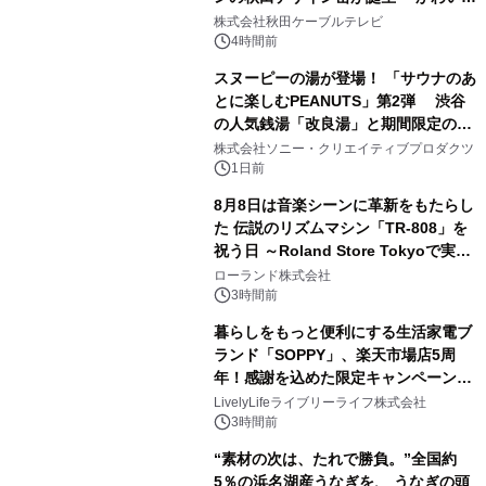
1
秋田犬の子犬と秋田の四季と名所を巡
株式会社秋田ケーブルテレビ
るパッケージ～ 9月1日(火)秋田県内で
4時間前
販売開始
スヌーピーの湯が登場！ 「サウナのあ
とに楽しむPEANUTS」第2弾 渋谷
の人気銭湯「改良湯」と期間限定のコ
2
ラボレーション サウナイキタイコラ
株式会社ソニー・クリエイティブプロダクツ
ボグッズも発売決定！
1日前
8月8日は音楽シーンに革新をもたらし
た 伝説のリズムマシン「TR-808」を
祝う日 ～Roland Store Tokyoで実機
3
を展示しての 記念キャンペーンを開
ローランド株式会社
催 英国ラジオ「NTS」の 特別プログ
3時間前
ラムや、「TR-808」を愛する伝説的
暮らしをもっと便利にする生活家電ブ
アーティストを フィーチャーしたアニ
ランド「SOPPY」、楽天市場店5周
メーションを公開～
年！感謝を込めた限定キャンペーンを
4
8月10日より開催
LivelyLifeライブリーライフ株式会社
3時間前
“素材の次は、たれで勝負。”全国約
5％の浜名湖産うなぎを、 うなぎの頭