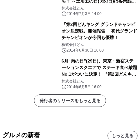
ち？ ～土用丑の日(肉の日)は各業態で
スペシャルメニューをご用意、 「選べ
株式会社どん
る土用丑の日」を展開～
2014年7月3日 14:00
『第2回どんキング グランドチャンピ
オン決定戦』開催報告 初代グランド
チャンピオンが今回も優勝！
株式会社どん
2014年6月30日 16:00
6月“肉の日”(29日)、東京・新宿ステ
ーションスクエアで ステーキ食べ放題
No.1がついに決定！ 『第2回どんキン
グ グランドチャンピオン決定戦』
株式会社どん
2014年6月5日 16:00
発行者のリリースをもっと見る
グルメの新着
もっと見る