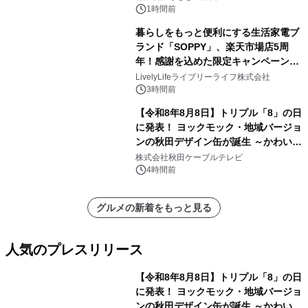
1時間前
暮らしをもっと便利にする生活家電ブ
ランド「SOPPY」、楽天市場店5周
年！感謝を込めた限定キャンペーンを
8月10日より開催
LivelyLifeライブリーライフ株式会社
3時間前
【令和8年8月8日】トリプル「8」の日
に発表！ ヨックモック・地域バージョ
ンの秋田デザイン缶が誕生 ～かわいい
秋田犬の子犬と秋田の四季と名所を巡
株式会社秋田ケーブルテレビ
るパッケージ～ 9月1日(火)秋田県内で
4時間前
販売開始
グルメの新着をもっと見る
人気のプレスリリース
【令和8年8月8日】トリプル「8」の日
に発表！ ヨックモック・地域バージョ
ンの秋田デザイン缶が誕生 ～かわいい