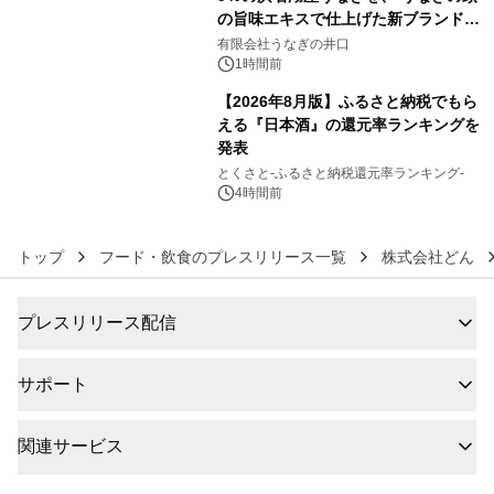
の旨味エキスで仕上げた新ブランド
5
「井口の誉」誕生
有限会社うなぎの井口
1時間前
【2026年8月版】ふるさと納税でもら
える『日本酒』の還元率ランキングを
発表
6
とくさと-ふるさと納税還元率ランキング-
4時間前
トップ
フード・飲食のプレスリリース一覧
株式会社どん
プレスリリース配信
サポート
関連サービス