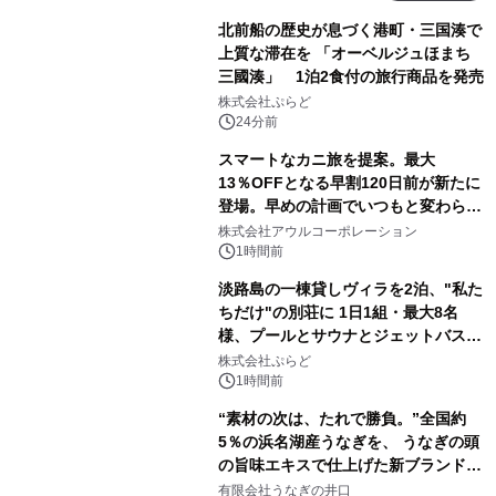
北前船の歴史が息づく港町・三国湊で
上質な滞在を 「オーベルジュほまち
三國湊」 1泊2食付の旅行商品を発売
株式会社ぷらど
24分前
スマートなカニ旅を提案。最大
13％OFFとなる早割120日前が新たに
登場。早めの計画でいつもと変わらぬ
大人の冬旅を。ー夕日ヶ浦温泉「佳松
株式会社アウルコーポレーション
苑 別邸ふうか」ー
1時間前
淡路島の一棟貸しヴィラを2泊、"私た
ちだけ"の別荘に 1日1組・最大8名
様、プールとサウナとジェットバス付
きで Villa Mon Temps AWAJIの連泊
株式会社ぷらど
素泊りプラン
1時間前
“素材の次は、たれで勝負。”全国約
5％の浜名湖産うなぎを、 うなぎの頭
の旨味エキスで仕上げた新ブランド
「井口の誉」誕生
有限会社うなぎの井口