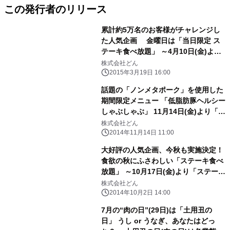
この発行者のリリース
累計約5万名のお客様がチャレンジし
た人気企画 金曜日は「当日限定 ス
テーキ食べ放題」 ～4月10日(金)より
「ステーキのどん」各店舗で順次実施
株式会社どん
～
2015年3月19日 16:00
話題の「ノンメタポーク」を使用した
期間限定メニュー 「低脂肪豚ヘルシー
しゃぶしゃぶ」 11月14日(金)より「し
ゃぶしゃぶどん亭」各店舗で販売
株式会社どん
2014年11月14日 11:00
大好評の人気企画、今秋も実施決定！
食欲の秋にふさわしい「ステーキ食べ
放題」 ～10月17日(金)より「ステーキ
のどん」各店舗で順次実施～
株式会社どん
2014年10月2日 14:00
7月の“肉の日”(29日)は「土用丑の
日」 うし or うなぎ、あなたはどっ