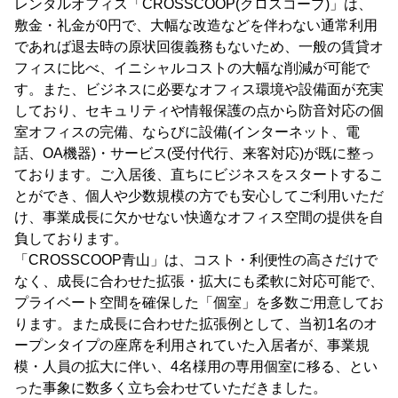
レンタルオフィス「CROSSCOOP(クロスコープ)」は、
敷金・礼金が0円で、大幅な改造などを伴わない通常利用
であれば退去時の原状回復義務もないため、一般の賃貸オ
フィスに比べ、イニシャルコストの大幅な削減が可能で
す。また、ビジネスに必要なオフィス環境や設備面が充実
しており、セキュリティや情報保護の点から防音対応の個
室オフィスの完備、ならびに設備(インターネット、電
話、OA機器)・サービス(受付代行、来客対応)が既に整っ
ております。ご入居後、直ちにビジネスをスタートするこ
とができ、個人や少数規模の方でも安心してご利用いただ
け、事業成長に欠かせない快適なオフィス空間の提供を自
負しております。
「CROSSCOOP青山」は、コスト・利便性の高さだけで
なく、成長に合わせた拡張・拡大にも柔軟に対応可能で、
プライベート空間を確保した「個室」を多数ご用意してお
ります。また成長に合わせた拡張例として、当初1名のオ
ープンタイプの座席を利用されていた入居者が、事業規
模・人員の拡大に伴い、4名様用の専用個室に移る、とい
った事象に数多く立ち会わせていただきました。