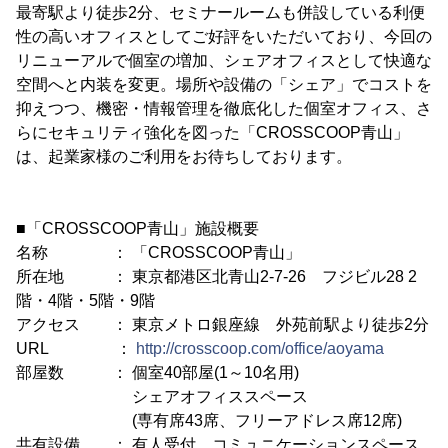
最寄駅より徒歩2分、セミナールームも併設している利便
性の高いオフィスとしてご好評をいただいており、今回の
リニューアルで個室の増加、シェアオフィスとして快適な
空間へと内装を変更。場所や設備の「シェア」でコストを
抑えつつ、機密・情報管理を徹底化した個室オフィス、さ
らにセキュリティ強化を図った「CROSSCOOP青山」
は、起業家様のご利用をお待ちしております。
■「CROSSCOOP青山」施設概要
名称 ： 「CROSSCOOP青山」
所在地 ： 東京都港区北青山2-7-26 フジビル28 2
階・4階・5階・9階
アクセス ： 東京メトロ銀座線 外苑前駅より徒歩2分
URL ：
http://crosscoop.com/office/aoyama
部屋数 ： 個室40部屋(1～10名用)
シェアオフィススペース
(専有席43席、フリーアドレス席12席)
共有設備 ： 有人受付、コミュニケーションスペース