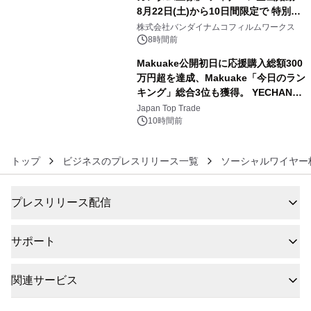
8月22日(土)から10日間限定で 特別映
5
像『UNICORN GUNDAM Statue ―
株式会社バンダイナムコフィルムワークス
BEYOND POSSIBILITY ―』を上映！
8時間前
Makuake公開初日に応援購入総額300
万円超を達成、Makuake「今日のラン
キング」総合3位も獲得。 YECHAN音
6
浴シンギングボウル第2弾の大型サイ
Japan Top Trade
ズ（XL・2XL・3XL）を先行販売中
10時間前
トップ
ビジネスのプレスリリース一覧
ソーシャルワイヤー
プレスリリース配信
サポート
関連サービス