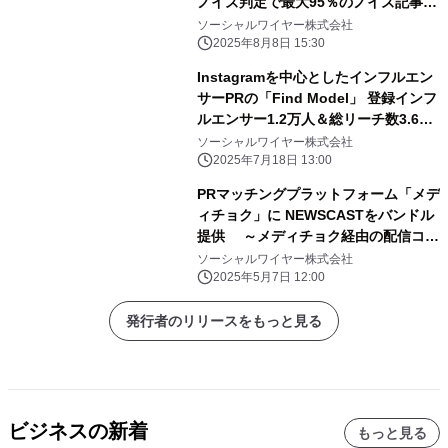
ノイズ判定で最大95％のノイズ記事を
自動除外、 承認ワークフローを搭載し
ソーシャルワイヤー株式会社
「検索ツール」から 取引先審査プラッ
2025年8月8日 15:30
トフォームへ進化～
Instagramを中心としたインフルエン
サーPRの「Find Model」 登録インフ
ルエンサー1.2万人＆総リーチ数3.6億
フォロワー突破
ソーシャルワイヤー株式会社
2025年7月18日 13:00
PRマッチングプラットフォーム「メデ
ィチョク」に NEWSCASTをバンドル
提供 ～メディチョク経由の配信コン
テンツ拡充でサイトパワー強化進行～
ソーシャルワイヤー株式会社
2025年5月7日 12:00
発行者のリリースをもっと見る
ビジネスの新着
もっと見る