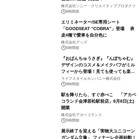
1
株式会社ソニー・クリエイティブプロダクツ
8時間前
エリミネーター/SE専用シート
「GOODSEAT “COBRA”」登場 表
皮4種で愛車を自分色に
2
株式会社グッズ
5時間前
『おぱんちゅうさぎ』『んぽちゃむ』
デザインのコスメ＆メイクパフがミル
フィーから登場！見ても使っても楽し
3
い、ポップでキュートなコレクショ
ライフスタイルカンパニー株式会社
ン。
9時間前
駅を降りたら、すぐ赤べこ 「アカベ
コランド会津若松駅前店」8月8日(土)
開業
4
株式会社アカベコランド
5時間前
展示終了を迎える「実物大ユニコーン
ガンダム立像」 フィナーレ企画始動！