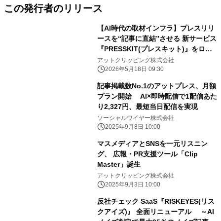
この発行者のリリース
【AI時代の取材インフラ】プレスリリ
ースを“記事に直結”させる 新サービス
『PRESSKIT(プレスキット)』をロー
ンチ
アットクリッピング株式会社
2026年5月18日 09:30
記事掲載数No.1のアットプレス、月額
プラン開始 AI×即時配信で1配信あた
り2,327円、最短当日配信を実現
ソーシャルワイヤー株式会社
2025年9月8日 10:00
マスメディアとSNSを一元リスニン
グ、 広報・PR支援ツール「Clip
Master」誕生
アットクリッピング株式会社
2025年9月3日 10:00
反社チェック SaaS『RISKEYES(リス
クアイズ)』 全面リニューアル ～AI