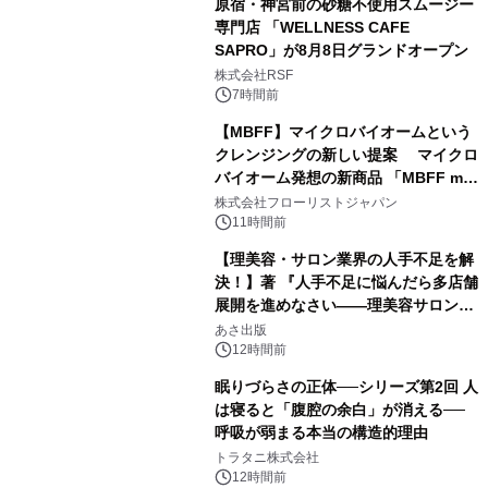
原宿・神宮前の砂糖不使用スムージー
専門店 「WELLNESS CAFE
SAPRO」が8月8日グランドオープン
株式会社RSF
7時間前
【MBFF】マイクロバイオームという
クレンジングの新しい提案 マイクロ
バイオーム発想の新商品 「MBFF mb
クレンジングPRO」を2026年8月6日
株式会社フローリストジャパン
発売
11時間前
【理美容・サロン業界の人手不足を解
決！】著 『人手不足に悩んだら多店舗
展開を進めなさい――理美容サロン
「多店舗展開」の教科書』2026年8月
あさ出版
24日（月）発売
12時間前
眠りづらさの正体──シリーズ第2回 人
は寝ると「腹腔の余白」が消える──
呼吸が弱まる本当の構造的理由
トラタニ株式会社
12時間前