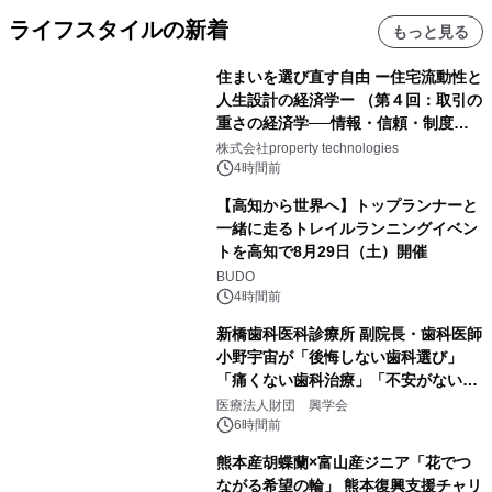
ライフスタイルの新着
もっと見る
住まいを選び直す自由 ー住宅流動性と
人生設計の経済学ー （第４回：取引の
重さの経済学──情報・信頼・制度を
PropTechはどう組み替えるか）｜
株式会社property technologies
PropTech-Lab
4時間前
【高知から世界へ】トップランナーと
一緒に走るトレイルランニングイベン
トを高知で8月29日（土）開催
BUDO
4時間前
新橋歯科医科診療所 副院長・歯科医師
小野宇宙が「後悔しない歯科選び」
「痛くない歯科治療」「不安がない治
療計画」をテーマに専門監修
医療法人財団 興学会
6時間前
熊本産胡蝶蘭×富山産ジニア「花でつ
ながる希望の輪」 熊本復興支援チャリ