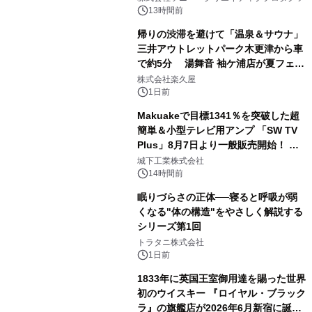
ボグッズも発売決定！
13時間前
帰りの渋滞を避けて「温泉＆サウナ」
三井アウトレットパーク木更津から車
で約5分 湯舞音 袖ケ浦店が夏フェア
2
メニューを提供
株式会社楽久屋
1日前
Makuakeで目標1341％を突破した超
簡単＆小型テレビ用アンプ 「SW TV
Plus」8月7日より一般販売開始！ ケ
3
ーブル1本つなぐだけ、テレビの音が
城下工業株式会社
ぐっと豊かに
14時間前
眠りづらさの正体──寝ると呼吸が弱
くなる"体の構造"をやさしく解説する
シリーズ第1回
4
トラタニ株式会社
1日前
1833年に英国王室御用達を賜った世界
初のウイスキー 『ロイヤル・ブラック
ラ』の旗艦店が2026年6月新宿に誕