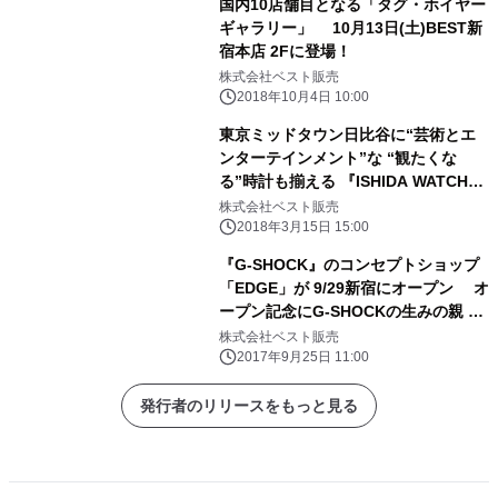
国内10店舗目となる「タグ・ホイヤー
ギャラリー」 10月13日(土)BEST新
宿本店 2Fに登場！
株式会社ベスト販売
2018年10月4日 10:00
東京ミッドタウン日比谷に“芸術とエ
ンターテインメント”な “観たくな
る”時計も揃える 『ISHIDA WATCH
GALLERIA』を3/29にオープン
株式会社ベスト販売
2018年3月15日 15:00
『G-SHOCK』のコンセプトショップ
「EDGE」が 9/29新宿にオープン オ
ープン記念にG-SHOCKの生みの親 伊
部 菊雄が来店！
株式会社ベスト販売
2017年9月25日 11:00
発行者のリリースをもっと見る