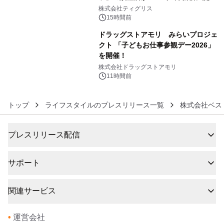
5
生 バカルディ ジャパンと連携した
株式会社ティグリス
没入型バー「BAR Arca」
15時間前
ドラッグストアモリ みらいプロジェ
クト 「子どもお仕事参観デー2026」
を開催！
6
株式会社ドラッグストアモリ
11時間前
トップ
ライフスタイルのプレスリリース一覧
株式会社ベス
プレスリリース配信
サポート
関連サービス
•
運営会社