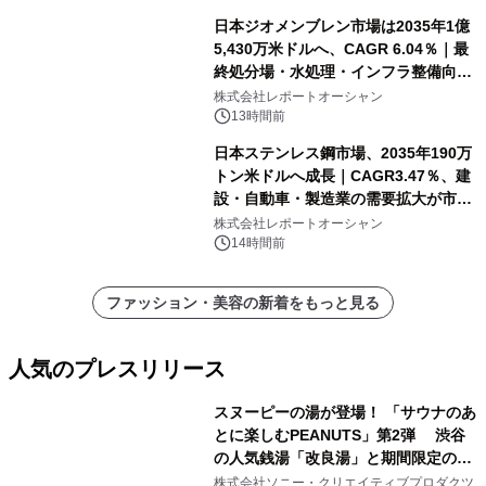
日本ジオメンブレン市場は2035年1億
5,430万米ドルへ、CAGR 6.04％｜最
終処分場・水処理・インフラ整備向け
需要拡大
株式会社レポートオーシャン
13時間前
日本ステンレス鋼市場、2035年190万
トン米ドルへ成長｜CAGR3.47％、建
設・自動車・製造業の需要拡大が市場
を牽引
株式会社レポートオーシャン
14時間前
ファッション・美容の新着をもっと見る
人気のプレスリリース
スヌーピーの湯が登場！ 「サウナのあ
とに楽しむPEANUTS」第2弾 渋谷
の人気銭湯「改良湯」と期間限定のコ
1
ラボレーション サウナイキタイコラ
株式会社ソニー・クリエイティブプロダクツ