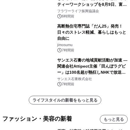
ティーワークショップを8月9日、富
山・射水で開催
フラワーライフ振興協議会
6時間前
高断熱住宅専門誌「だん25」発売！
日々のストレス軽減、暮らしはもっと
自由に
jimosumu
7時間前
サンエス石膏の地域貢献活動が加速 ―
関連会社Attipect主催「田んぼラグビ
ー」は100名超が熱狂しNHKで放送さ
れました。
サンエス石膏株式会社
7時間前
ライフスタイルの新着をもっと見る
ファッション・美容の新着
もっと見る