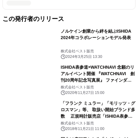
この発行者のリリース
ノルケイン創業から絆を結ぶISHIDA
2024年コラボレーションモデル発表
株式会社ベスト販売
2024年3月25日 13:30
ISHIDA表参道×WATCHNAVI 念願のリ
アルイベント開催 『WATCHNAVI 創
刊20周年記念写真展』 ファインダー
越しの小宇宙
株式会社ベスト販売
2020年11月27日 15:00
「フランク ミュラー」「モリッツ・グ
ロスマン」等、 取扱い開始ブランド多
数 正規時計販売店「ISHIDA表参
道」 2018年12月1日(土)リニューアル
株式会社ベスト販売
オープン！
2018年11月21日 11:00