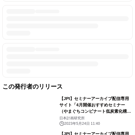
この発行者のリリース
【JPI】セミナーアーカイブ配信専用
サイト「4月開催おすすめセミナー
（やまぐちコンビナート低炭素化構
想、商船三井のLNG・LNG船事業、再
日本計画研究所
エネ発電事業・投資の最前線）」のご
2023年5月24日 11:40
案内
【JPI】セミナーアーカイブ配信専用