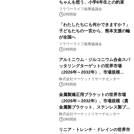
ちゃんを想う、小学6年生との約束
フラワーライフ振興協議会
2時間前
「わたしたちにも何かできますか？」
子どもたちの一言から、熊本支援の輪
が全国へ
フラワーライフ振興協議会
2時間前
アルミニウム・ジルコニウム合金スパ
ッタリングターゲットの世界市場
（2026年～2032年）、市場規模
（0.995、0.999、その他）・分析レポ
株式会社マーケットリサーチセンター
ートを発表
3時間前
金属製矯正用ブラケットの世界市場
（2026年～2032年）、市場規模（貴
金属製ブラケット、ステンレス製ブラ
ケット、純チタン製ブラケット）・分
株式会社マーケットリサーチセンター
析レポートを発表
3時間前
リニア・トレンチ・ドレインの世界市