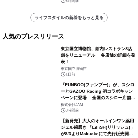
3時間前
ライフスタイルの新着をもっと見る
人気のプレスリリース
東京国立博物館、館内レストラン3店
舗をリニューアル 各店舗の詳細を発
表！
1
東京国立博物館
1日前
『FUNBOO(ファンブー)』が、スシロ
ーとGAZOO Racing 初コラボキャン
ペーンに登場 全国のスシロー店舗で
2
GR 4車種の FUNBOO(ミニカー)付き
株式会社JAM
メニューが展開されます
3時間前
【新発売】大人のオールインワン薬用
ジェル歯磨き 「LilliSH(リリッシュ)」
が8/3よりMakuakeにて先行販売開
3