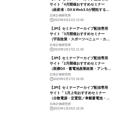
サイト「4月開催おすすめセミナー
（経産省：DX＆Web3.0が開拓するス
ポーツ産業、関西電力の電力ビジネス
日本計画研究所
展望、日本の宇宙ビジネス展望）」の
2023年4月21日 15:40
ご案内
【JPI】セミナーアーカイブ配信専用
サイト「3月開催おすすめセミナー
（宇宙政策・スポーツべニュー・カー
ボンニュートラル戦略）」のご案内
日本計画研究所
2023年3月17日 21:30
【JPI】セミナーアーカイブ配信専用
サイト「2月開催おすすめセミナー
（医療DX・蓄電池産業政策・アンモニ
ア利用）」のご案内
日本計画研究所
2023年2月17日 16:30
【JPI】セミナーアーカイブ配信専用
サイト「 1月上旬おすすめセミナー
（分散電源・定置型／車載蓄電池・洋
上風力発電の誘致）」のご案内
日本計画研究所
2023年1月24日 16:30