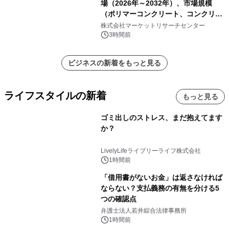
場（2026年～2032年）、市場規模
（ポリマーコンクリート、コンクリー
ト、プラスチック、金属）・分析レポ
株式会社マーケットリサーチセンター
ートを発表
3時間前
ビジネスの新着をもっと見る
ライフスタイルの新着
もっと見る
ゴミ出しのストレス、まだ抱えてます
か？
LivelyLifeライブリーライフ株式会社
1時間前
「借用書がないお金」は返さなければ
ならない？支払義務の有無を分ける5
つの確認点
弁護士法人若井綜合法律事務所
1時間前