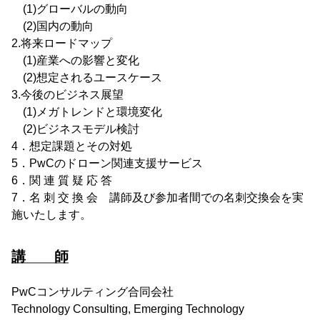
(1)グローバルの動向
(2)国内の動向
2.将来ロードマップ
(1)産業への影響と変化
(2)想定されるユースケース
3.今後のビジネス展望
(1)メガトレンドと環境変化
(2)ビジネスモデル検討
4．想定課題とその対処
5．PwCのドローン関連支援サービス
6．関 連 質 疑 応 答
7．名 刺 交 換 会 講師及び参加者間での名刺交換会を実
施いたします。
講 師
PwCコンサルティング合同会社
Technology Consulting, Emerging Technology