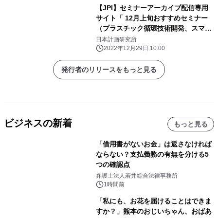
【JPI】セミナーアーカイブ配信専用
サイト「 12月上旬おすすめセミナー
（プラスチック循環技術開発、スマー
ト保安、BIM）」のご案内
日本計画研究所
2022年12月29日 10:00
発行者のリリースをもっと見る
ビジネスの新着
もっと見る
「借用書がないお金」は返さなければ
ならない？支払義務の有無を分ける5
つの確認点
弁護士法人若井綜合法律事務所
1時間前
「私にも、お花を届けることはできま
すか？」熊本のおじいちゃん、おばあ