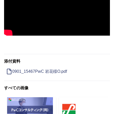
添付資料
0901_15467PwC 岩花様O.pdf
すべての画像