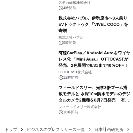
始！
スモカ歯磨株式会社
4時間前
株式会社バブル、伊勢原市へ3人乗り
EVトゥクトゥク 「VIVEL COCO」を
寄贈
4
株式会社バブル
9時間前
有線CarPlay／Android Autoをワイヤ
レス化 「Mini Aura」 OTTOCASTが
発売、2色展開で8/31まで40％OFF！
5
OTTOCAST株式会社
12時間前
フィールドスリー、光学3倍ズーム搭
載モデルと 水深10m防水モデルのデジ
タルカメラ2機種を8月7日発売 有効
6
約1300万画素、用途別に選べるコンデ
フィールドスリー株式会社
ジ新登場
10時間前
トップ
ビジネスのプレスリリース一覧
日本計画研究所