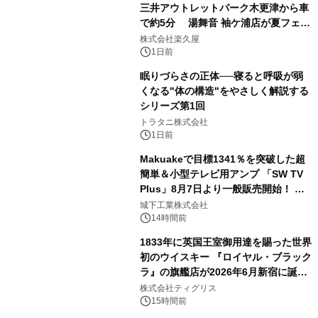
三井アウトレットパーク木更津から車
で約5分 湯舞音 袖ケ浦店が夏フェア
2
メニューを提供
株式会社楽久屋
1日前
眠りづらさの正体──寝ると呼吸が弱
くなる"体の構造"をやさしく解説する
シリーズ第1回
3
トラタニ株式会社
1日前
Makuakeで目標1341％を突破した超
簡単＆小型テレビ用アンプ 「SW TV
Plus」8月7日より一般販売開始！ ケ
4
ーブル1本つなぐだけ、テレビの音が
城下工業株式会社
ぐっと豊かに
14時間前
1833年に英国王室御用達を賜った世界
初のウイスキー 『ロイヤル・ブラック
ラ』の旗艦店が2026年6月新宿に誕
5
生 バカルディ ジャパンと連携した
株式会社ティグリス
没入型バー「BAR Arca」
15時間前