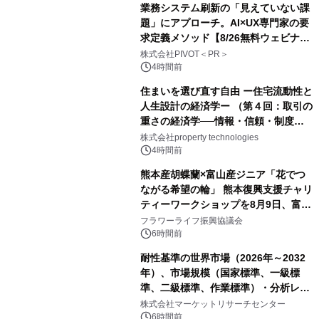
業務システム刷新の「見えていない課
題」にアプローチ。AI×UX専門家の要
求定義メソッド【8/26無料ウェビナ
ー】株式会社PIVOT
株式会社PIVOT＜PR＞
4時間前
住まいを選び直す自由 ー住宅流動性と
人生設計の経済学ー （第４回：取引の
重さの経済学──情報・信頼・制度を
PropTechはどう組み替えるか）｜
株式会社property technologies
PropTech-Lab
4時間前
熊本産胡蝶蘭×富山産ジニア「花でつ
ながる希望の輪」 熊本復興支援チャリ
ティーワークショップを8月9日、富
山・射水で開催
フラワーライフ振興協議会
6時間前
耐性基準の世界市場（2026年～2032
年）、市場規模（国家標準、一級標
準、二級標準、作業標準）・分析レポ
ートを発表
株式会社マーケットリサーチセンター
6時間前