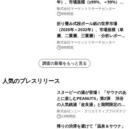
年）、市場規模（≥99%、＜99%）・
分析レポートを発表
株式会社マーケットリサーチセンター
6時間前
折り畳み式段ボール紙の世界市場
（2026年～2032年）、市場規模（単
層、二重層、三重層）・分析レポート
を発表
株式会社マーケットリサーチセンター
6時間前
調査の新着をもっと見る
人気のプレスリリース
スヌーピーの湯が登場！ 「サウナのあ
とに楽しむPEANUTS」第2弾 渋谷
の人気銭湯「改良湯」と期間限定のコ
1
ラボレーション サウナイキタイコラ
株式会社ソニー・クリエイティブプロダクツ
ボグッズも発売決定！
13時間前
帰りの渋滞を避けて「温泉＆サウナ」