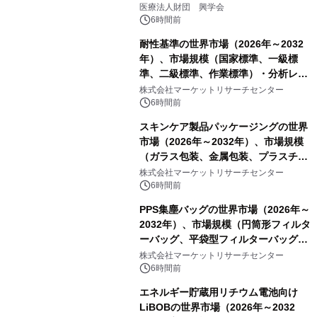
療計画」をテーマに専門監修
医療法人財団 興学会
6時間前
耐性基準の世界市場（2026年～2032
年）、市場規模（国家標準、一級標
準、二級標準、作業標準）・分析レポ
ートを発表
株式会社マーケットリサーチセンター
6時間前
スキンケア製品パッケージングの世界
市場（2026年～2032年）、市場規模
（ガラス包装、金属包装、プラスチッ
ク包装、その他）・分析レポートを発
株式会社マーケットリサーチセンター
表
6時間前
PPS集塵バッグの世界市場（2026年～
2032年）、市場規模（円筒形フィルタ
ーバッグ、平袋型フィルターバッグ、
プリーツフィルターバッグ、その
株式会社マーケットリサーチセンター
他）・分析レポートを発表
6時間前
エネルギー貯蔵用リチウム電池向け
LiBOBの世界市場（2026年～2032