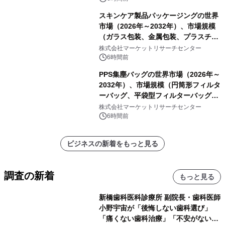
スキンケア製品パッケージングの世界
市場（2026年～2032年）、市場規模
（ガラス包装、金属包装、プラスチッ
ク包装、その他）・分析レポートを発
株式会社マーケットリサーチセンター
表
6時間前
PPS集塵バッグの世界市場（2026年～
2032年）、市場規模（円筒形フィルタ
ーバッグ、平袋型フィルターバッグ、
プリーツフィルターバッグ、その
株式会社マーケットリサーチセンター
他）・分析レポートを発表
6時間前
ビジネスの新着をもっと見る
調査の新着
もっと見る
新橋歯科医科診療所 副院長・歯科医師
小野宇宙が「後悔しない歯科選び」
「痛くない歯科治療」「不安がない治