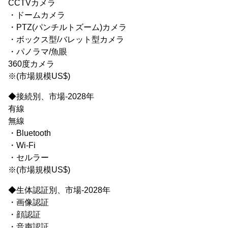
CCTVカメラ
・ドームカメラ
・PTZ(パンチルトズーム)カメラ
・ボックス型/バレット型カメラ
・パノラマ/魚眼
360度カメラ
※(市場規模US$)
◆接続別、市場-2028年
有線
無線
・Bluetooth
・Wi-Fi
・セルラー
※(市場規模US$)
◆生体認証別、市場-2028年
・画像認証
・顔認証
・音声認証