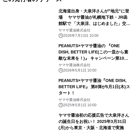
北海道出身・大泉洋さんが"地元"に登
場 ヤマサ醤油が札幌地下鉄・JR函
館駅で 「大泉涼、はじめました」交通
広告を7/13より初展開
ヤマサ醤油株式会社
2026年7月13日 10:00
PEANUTS×ヤマサ醤油の 『ONE
DISH, BETTER LIFE(この一皿から素
敵な未来を！)』 キャンペーン第10
弾 5月1日よりスタート！ 大人気の
ヤマサ醤油株式会社
数量限定スヌーピーデザインボトルも
2026年5月1日 10:00
登場
PEANUTS×ヤマサ醤油『ONE DISH,
BETTER LIFE』 第8弾が5月1日(木)ス
タート！
ヤマサ醤油株式会社
2025年5月1日 10:00
ヤマサ醤油初の応援広告で大泉洋さん
の誕生日をお祝い！ 2025年3月31日
(月)から東京・大阪・北海道で実施