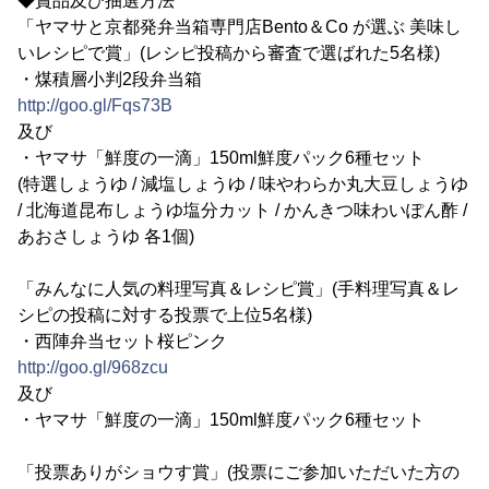
◆賞品及び抽選方法
「ヤマサと京都発弁当箱専門店Bento＆Co が選ぶ 美味し
いレシピで賞」(レシピ投稿から審査で選ばれた5名様)
・煤積層小判2段弁当箱
http://goo.gl/Fqs73B
及び
・ヤマサ「鮮度の一滴」150ml鮮度パック6種セット
(特選しょうゆ / 減塩しょうゆ / 味やわらか丸大豆しょうゆ
/ 北海道昆布しょうゆ塩分カット / かんきつ味わいぽん酢 /
あおさしょうゆ 各1個)
「みんなに人気の料理写真＆レシピ賞」(手料理写真＆レ
シピの投稿に対する投票で上位5名様)
・西陣弁当セット桜ピンク
http://goo.gl/968zcu
及び
・ヤマサ「鮮度の一滴」150ml鮮度パック6種セット
「投票ありがショウす賞」(投票にご参加いただいた方の