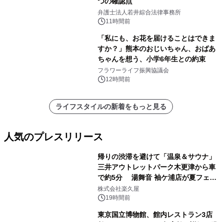
つの確認点
弁護士法人若井綜合法律事務所
11時間前
「私にも、お花を届けることはできま
すか？」熊本のおじいちゃん、おばあ
ちゃんを想う、小学6年生との約束
フラワーライフ振興協議会
12時間前
ライフスタイルの新着をもっと見る
人気のプレスリリース
帰りの渋滞を避けて「温泉＆サウナ」
三井アウトレットパーク木更津から車
で約5分 湯舞音 袖ケ浦店が夏フェア
1
メニューを提供
株式会社楽久屋
19時間前
東京国立博物館、館内レストラン3店