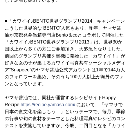
して定着し始めています。
■「カワイイ♪BENTO世界グランプリ2014」キャンペーン
こうした世界的な“BENTO”人気もあり、昨年、ヤマサ醤
油が京都発弁当箱専門店Bento＆coとコラボして開催した
「カワイイ♪BENTO世界グランプリ2013」は、世界30か
国以上から多くの方にご参加頂き、大盛況となりました。
前回のグランプリ共催を契機に開始した「カワイイ！」が
好きな女の子が集まるカワイイ写真共有ソーシャルメディ
ア“Snapeee”のヤマサ醤油公式アカウントは1年で144万人
のフォロワーを集め、そのうち100万人以上が海外のファ
ンとなっています。
ヤマサ醤油では、同社が運営するレシピサイトHappy
Recipe
https://recipe.yamasa.com/
において、「ヤマサで
日本の食文化を楽しもう！」というテーマで、毎月、季節
の行事や旬の食材をテーマとした料理写真やレシピのコン
テストを実施していますが、今般、二回目となる「カワイ