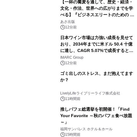
【一杯の蕎麦を通して、歴史・経済・
文化・作法、世界への広がりまでを学
べる】『ビジネスエリートのための 教
養としての蕎麦』2026年8月25日
あさ出版
（火）発売
12分前
日本ワイン市場は力強い成長を見せて
おり、2034年までに米ドル 50.4 十億
に達し、CAGR 5.07%で成長すると予
測
IMARC Group
12分前
ゴミ出しのストレス、まだ抱えてます
か？
LivelyLifeライブリーライフ株式会社
11時間前
推しパフェ総選挙を初開催！「Find
Your Favorite ～秋のパフェ食べ放題
～」
福岡サンパレス ホテル＆ホール
15時間前