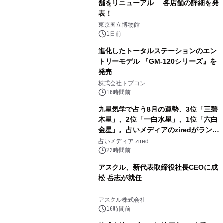
舗をリニューアル 各店舗の詳細を発
表！
2
東京国立博物館
1日前
進化したトータルステーションのエン
トリーモデル 『GM-120シリーズ』を
発売
3
株式会社トプコン
16時間前
九星気学で占う8月の運勢、3位「三碧
木星」、2位「一白水星」、1位「六白
金星」。占いメディアのziredがランキ
4
ングを発表
占いメディア zired
22時間前
アスクル、新代表取締役社長CEOに成
松 岳志が就任
5
アスクル株式会社
16時間前