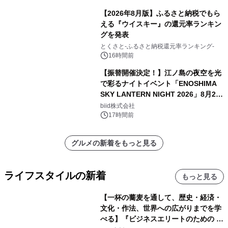
【2026年8月版】ふるさと納税でもら
える『ウイスキー』の還元率ランキン
グを発表
とくさと-ふるさと納税還元率ランキング-
16時間前
【振替開催決定！】江ノ島の夜空を光
で彩るナイトイベント「ENOSHIMA
SKY LANTERN NIGHT 2026」8月22
日(土)振替開催＆受付スタート！
biid株式会社
17時間前
グルメの新着をもっと見る
ライフスタイルの新着
もっと見る
【一杯の蕎麦を通して、歴史・経済・
文化・作法、世界への広がりまでを学
べる】『ビジネスエリートのための 教