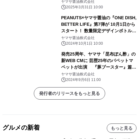
ヤマサ醤油株式会社
2025年3月31日 10:00
PEANUTS×ヤマサ醤油の『ONE DISH,
BETTER LIFE』第7弾が 10月1日から
スタート！ 数量限定デザインボトル発
売や、 スヌーピーグッズが当たるプレ
ヤマサ醤油株式会社
ゼントキャンペーンを実施
2024年10月1日 10:00
発売25周年、ヤマサ「昆布ぽん酢」の
新WEB CMに 芸歴25年のパペットマ
ペットが出演 『豚ブースター』篇が
9月6日公開
ヤマサ醤油株式会社
2024年9月6日 11:00
発行者のリリースをもっと見る
グルメの新着
もっと見る