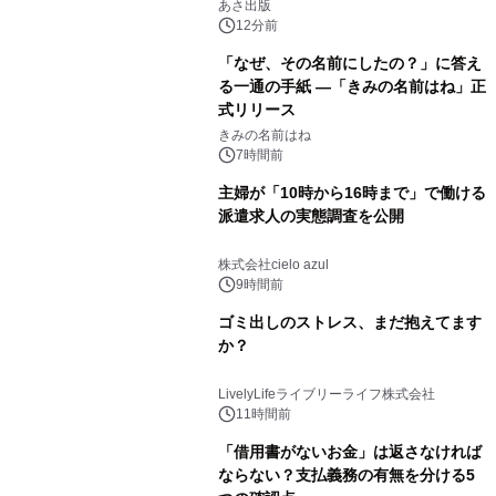
養としての蕎麦』2026年8月25日
あさ出版
（火）発売
12分前
「なぜ、その名前にしたの？」に答え
る一通の手紙 ―「きみの名前はね」正
式リリース
きみの名前はね
7時間前
主婦が「10時から16時まで」で働ける
派遣求人の実態調査を公開
株式会社cielo azul
9時間前
ゴミ出しのストレス、まだ抱えてます
か？
LivelyLifeライブリーライフ株式会社
11時間前
「借用書がないお金」は返さなければ
ならない？支払義務の有無を分ける5