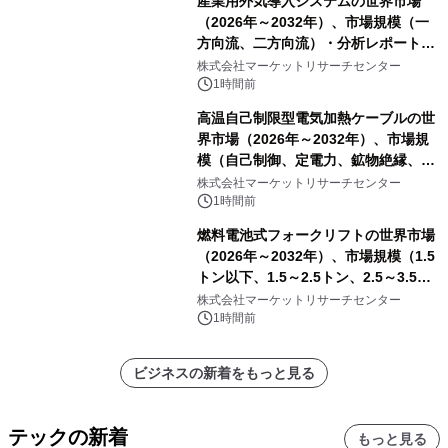
産業用外気導入システムの世界市場
（2026年～2032年）、市場規模（一
方向流、二方向流）・分析レポートを
発表
株式会社マーケットリサーチセンター
1時間前
高温自己制限型電気加熱ケーブルの世
界市場（2026年～2032年）、市場規
模（自己制御、定電力、鉱物絶縁、表
皮効果）・分析レポートを発表
株式会社マーケットリサーチセンター
1時間前
燃料電池式フォークリフトの世界市場
（2026年～2032年）、市場規模（1.5
トン以下、1.5～2.5トン、2.5～3.5ト
ン、3.5～5.0トン、その他）・分析レ
株式会社マーケットリサーチセンター
ポートを発表
1時間前
ビジネスの新着をもっと見る
テックの新着
もっと見る