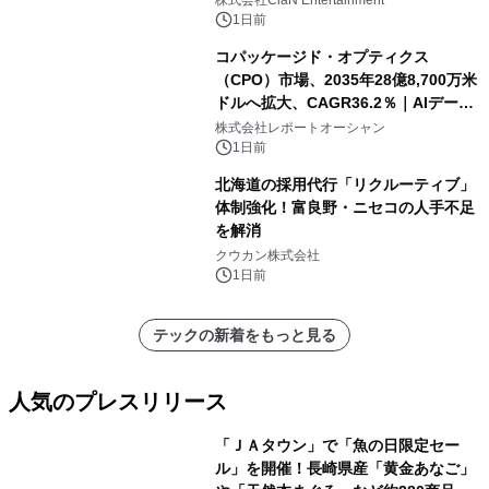
株式会社ClaN Entertainment
1日前
コパッケージド・オプティクス
（CPO）市場、2035年28億8,700万米
ドルへ拡大、CAGR36.2％｜AIデータ
センター・高速光通信需要が成長を加
株式会社レポートオーシャン
速
1日前
北海道の採用代行「リクルーティブ」
体制強化！富良野・ニセコの人手不足
を解消
クウカン株式会社
1日前
テックの新着をもっと見る
人気のプレスリリース
「ＪＡタウン」で「魚の日限定セー
ル」を開催！長崎県産「黄金あなご」