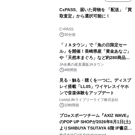
CxPASS、届いた荷物を 「配送」「買
取査定」から選択可能に！
C×PASS
30分前
「ＪＡタウン」で「魚の日限定セー
ル」を開催！長崎県産「黄金あなご」
や「天然本まぐろ」など約280商品を
販売！～毎月１０日の定例企画～
JA全農の産直通販JAタウン
4時間前
見る・触る・聴くを一つに。ディスプ
レイ搭載「LL05」ワイヤレスイヤホ
ンで音楽体験をアップデート
LivelyLifeライブリーライフ株式会社
10時間前
プロeスポーツチーム『AXIZ WAVE』
のPOP UP SHOPが2026年8月1日(土)
よりSHIBUYA TSUTAYA 6階 IP書店で
開催決定！！