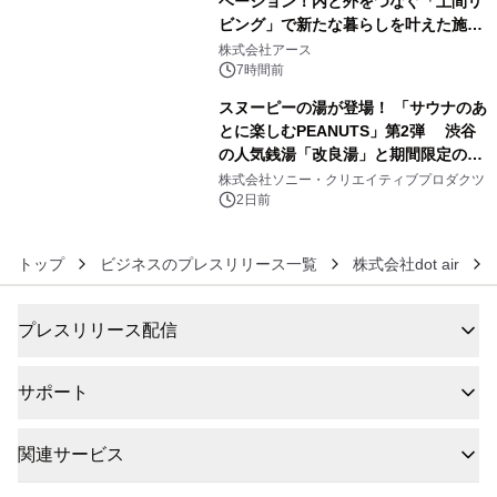
ベーション！内と外をつなぐ「土間リ
ビング」で新たな暮らしを叶えた施工
5
事例を株式会社アースが公開
株式会社アース
7時間前
スヌーピーの湯が登場！ 「サウナのあ
とに楽しむPEANUTS」第2弾 渋谷
の人気銭湯「改良湯」と期間限定のコ
6
ラボレーション サウナイキタイコラ
株式会社ソニー・クリエイティブプロダクツ
ボグッズも発売決定！
2日前
トップ
ビジネスのプレスリリース一覧
株式会社dot air
プレスリリース配信
サポート
関連サービス