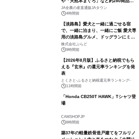
や「天然本まぐろ」など約280商品を
1
販売！～毎月１０日の定例企画～
JA全農の産直通販JAタウン
4時間前
【淡路島】愛犬と一緒に過ごせる宿
で、一緒に泊まり、一緒にご飯 愛犬専
用の淡路島グルメ、ドッグランにミニ
2
プール グランピングとトレーラーハウ
株式会社ぷらど
スの2施設で
9時間前
【2026年8月版】ふるさと納税でもら
える『玄米』の還元率ランキングを発
表
3
とくさと-ふるさと納税還元率ランキング-
11時間前
「Honda CB250T HAWK」Tシャツ登
場
4
CAMSHOP.JP
8時間前
築37年の軽量鉄骨造戸建てをフルリノ