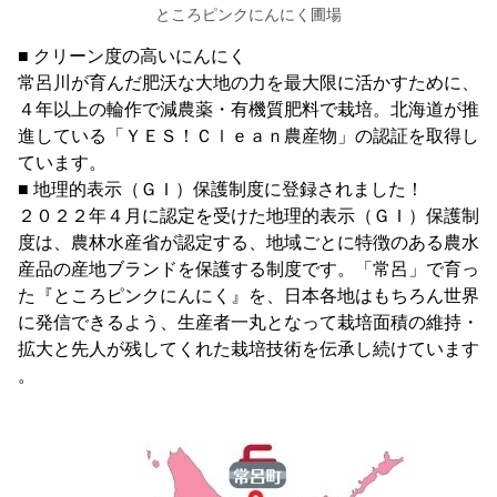
ところピンクにんにく圃場
■ クリーン度の高いにんにく
常呂川が育んだ肥沃な大地の力を最大限に活かすために、
４年以上の輪作で減農薬・有機質肥料で栽培。北海道が推
進している「ＹＥＳ！Ｃｌｅａｎ農産物」の認証を取得し
ています。
■ 地理的表示（ＧＩ）保護制度に登録されました！
２０２２年４月に認定を受けた地理的表示（ＧＩ）保護制
度は、農林水産省が認定する、地域ごとに特徴のある農水
産品の産地ブランドを保護する制度です。「常呂」で育っ
た『ところピンクにんにく』を、日本各地はもちろん世界
に発信できるよう、生産者一丸となって栽培面積の維持・
拡大と先人が残してくれた栽培技術を伝承し続けています
。