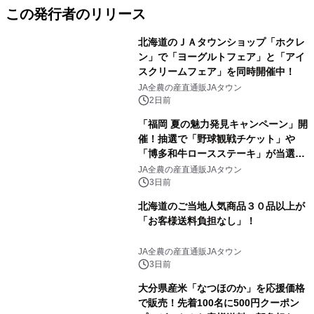
この発行者のリリース
北海道のＪＡタウンショップ「ホクレ
ン」で「ヨーグルトフェア」と「アイ
スクリームフェア」を同時開催中！
JA全農の産直通販JAタウン
2日前
「福岡 夏の魅力発見キャンペーン」開
催！抽選で「野球観戦チケット」や
「博多和牛ロースステーキ」が当選！
さらに500円クーポンプレゼント～Ｊ
JA全農の産直通販JAタウン
Ａタウン「博多うまかショップ」で８
3日前
月１１日まで～
北海道のご当地人気商品３０品以上が
「お客様送料負担なし」！
JA全農の産直通販JAタウン
3日前
大分県産米「なつほのか」を応援価格
で販売！先着100名に500円クーポン