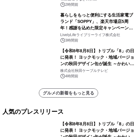
2時間前
暮らしをもっと便利にする生活家電ブ
ランド「SOPPY」、楽天市場店5周
年！感謝を込めた限定キャンペーンを
8月10日より開催
LivelyLifeライブリーライフ株式会社
3時間前
【令和8年8月8日】トリプル「8」の日
に発表！ ヨックモック・地域バージョ
ンの秋田デザイン缶が誕生 ～かわいい
秋田犬の子犬と秋田の四季と名所を巡
株式会社秋田ケーブルテレビ
るパッケージ～ 9月1日(火)秋田県内で
4時間前
販売開始
グルメの新着をもっと見る
人気のプレスリリース
【令和8年8月8日】トリプル「8」の日
に発表！ ヨックモック・地域バージョ
ンの秋田デザイン缶が誕生 ～かわいい