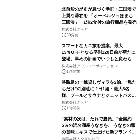
北前船の歴史が息づく港町・三国湊で
上質な滞在を 「オーベルジュほまち
三國湊」 1泊2食付の旅行商品を発売
株式会社ぷらど
30分前
スマートなカニ旅を提案。最大
13％OFFとなる早割120日前が新たに
登場。早めの計画でいつもと変わらぬ
大人の冬旅を。ー夕日ヶ浦温泉「佳松
株式会社アウルコーポレーション
苑 別邸ふうか」ー
1時間前
淡路島の一棟貸しヴィラを2泊、"私た
ちだけ"の別荘に 1日1組・最大8名
様、プールとサウナとジェットバス付
きで Villa Mon Temps AWAJIの連泊
株式会社ぷらど
素泊りプラン
1時間前
“素材の次は、たれで勝負。”全国約
5％の浜名湖産うなぎを、 うなぎの頭
の旨味エキスで仕上げた新ブランド
「井口の誉」誕生
有限会社うなぎの井口