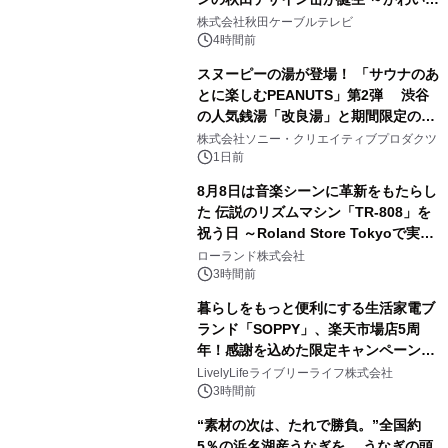
1
秋田犬の子犬と秋田の四季と名所を巡
株式会社秋田ケーブルテレビ
るパッケージ～ 9月1日(火)秋田県内で
4時間前
販売開始
スヌーピーの湯が登場！ 「サウナのあ
とに楽しむPEANUTS」第2弾 渋谷
の人気銭湯「改良湯」と期間限定のコ
2
ラボレーション サウナイキタイコラ
株式会社ソニー・クリエイティブプロダクツ
ボグッズも発売決定！
1日前
8月8日は音楽シーンに革新をもたらし
た 伝説のリズムマシン「TR-808」を
祝う日 ～Roland Store Tokyoで実機
3
を展示しての 記念キャンペーンを開
ローランド株式会社
催 英国ラジオ「NTS」の 特別プログ
3時間前
ラムや、「TR-808」を愛する伝説的
暮らしをもっと便利にする生活家電ブ
アーティストを フィーチャーしたアニ
ランド「SOPPY」、楽天市場店5周
メーションを公開～
年！感謝を込めた限定キャンペーンを
4
8月10日より開催
LivelyLifeライブリーライフ株式会社
3時間前
“素材の次は、たれで勝負。”全国約
5％の浜名湖産うなぎを、 うなぎの頭