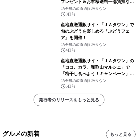
プレゼント＆お客様送料一部負担な
し！ＪＡタウンの「まるっと完食おお
JA全農の産直通販JAタウン
いた」でキャンペーン開催
3日前
産地直送通販サイト「ＪＡタウン」で
旬のぶどうを楽しめる「ぶどうフェ
ア」を開催！
JA全農の産直通販JAタウン
4日前
産地直送通販サイト「ＪＡタウン」の
「ココ、カラ。和歌山マルシェ」で
「梅干し食べよう！キャンペーン」を
開催！
JA全農の産直通販JAタウン
5日前
発行者のリリースをもっと見る
グルメの新着
もっと見る