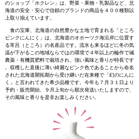
のショップ「ホクレン」は、野菜・果物・乳製品など、北
海道の安全・安心で信頼のブランドの商品を４００種類以
上取り揃えています。
食の宝庫、北海道の自然豊かな土地で育まれる「ところ
ピンクにんにく」は、北海道のオホーツク海沿岸に位置す
る常呂（ところ）の名産品です。流氷も来るほどに冬の気
温が下がるこの地域ならではの環境で４年以上の輪作で減
農薬・有機質肥料で栽培され、強い風味と香りが特長です
。収穫した直後に薄い綺麗なピンク色であることから命名
された北海道開拓期から受け継いだ在来種で「幻のにんに
く」と言われてきた希少品種です。今年も７月３１日より
予約・販売開始、９月上旬から順次発送いたしますので、
その風味と香りを是非お楽しみください。