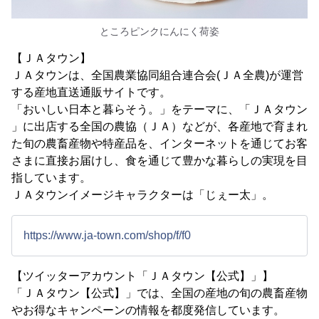
ところピンクにんにく荷姿
【ＪＡタウン】
ＪＡタウンは、全国農業協同組合連合会(ＪＡ全農)が運営
する産地直送通販サイトです。
「おいしい日本と暮らそう。」をテーマに、「ＪＡタウン
」に出店する全国の農協（ＪＡ）などが、各産地で育まれ
た旬の農畜産物や特産品を、インターネットを通じてお客
さまに直接お届けし、食を通じて豊かな暮らしの実現を目
指しています。
ＪＡタウンイメージキャラクターは「じぇー太」。
https://www.ja-town.com/shop/f/f0
【ツイッターアカウント「ＪＡタウン【公式】」】
「ＪＡタウン【公式】」では、全国の産地の旬の農畜産物
やお得なキャンペーンの情報を都度発信しています。