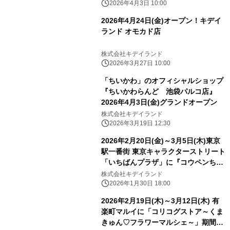
2026年4月3日 10:00
2026年4月24日(金)オープン！キデイ
ランド オモカド店
株式会社キデイランド
2026年3月27日 10:00
「ちいかわ」のオフィシャルショップ
『ちいかわらんど 池袋パルコ店』
2026年4月3日(金)グランドオープン
株式会社キデイランド
2026年3月19日 12:30
2026年2月20日(金)～3月5日(木)東京
駅一番街 東京キャラクターストリート
「いちばんプラザ」に『コウペンちゃ
ん 通勤・通学・出張 はなまるライ
株式会社キデイランド
フ！』が期間限定でOPEN!!
2026年1月30日 18:00
2026年2月19日(木)～3月12日(木) 有
楽町マルイに「コリコグストア～くま
きゅん♡フラワーマルシェ～」期間限