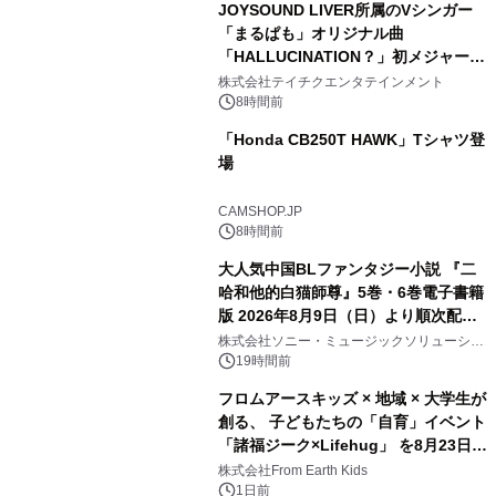
JOYSOUND LIVER所属のVシンガー
「まるぱも」オリジナル曲
「HALLUCINATION？」初メジャー配
信リリース決定！
株式会社テイチクエンタテインメント
8時間前
「Honda CB250T HAWK」Tシャツ登
場
CAMSHOP.JP
8時間前
大人気中国BLファンタジー小説 『二
哈和他的白猫師尊』5巻・6巻電子書籍
版 2026年8月9日（日）より順次配信
開始
株式会社ソニー・ミュージックソリューショ
ンズ
19時間前
フロムアースキッズ × 地域 × 大学生が
創る、 子どもたちの「自育」イベント
「諸福ジーク×Lifehug」 を8月23日
(日)開催
株式会社From Earth Kids
1日前