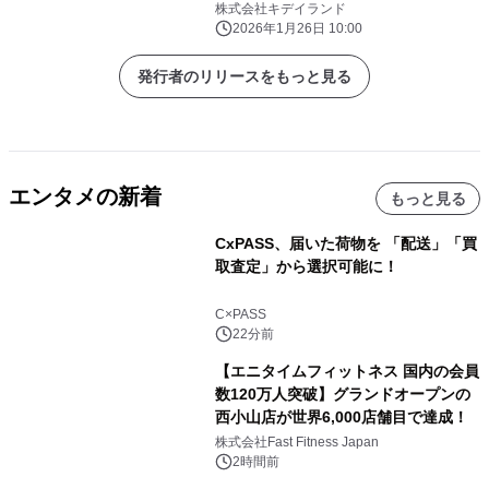
定オープン！！
株式会社キデイランド
2026年1月26日 10:00
発行者のリリースをもっと見る
エンタメの新着
もっと見る
CxPASS、届いた荷物を 「配送」「買
取査定」から選択可能に！
C×PASS
22分前
【エニタイムフィットネス 国内の会員
数120万人突破】グランドオープンの
西小山店が世界6,000店舗目で達成！
株式会社Fast Fitness Japan
2時間前