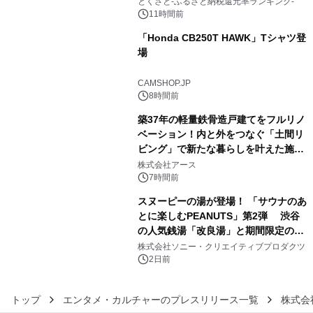
とくさと-ふるさと納税還元率ランキング-
11時間前
「Honda CB250T HAWK」Tシャツ登
場
4
CAMSHOP.JP
8時間前
築37年の軽量鉄骨造戸建てをフルリノ
ベーション！内と外をつなぐ「土間リ
ビング」で新たな暮らしを叶えた施工
5
事例を株式会社アースが公開
株式会社アース
7時間前
スヌーピーの湯が登場！ 「サウナのあ
とに楽しむPEANUTS」第2弾 渋谷
の人気銭湯「改良湯」と期間限定のコ
6
ラボレーション サウナイキタイコラ
株式会社ソニー・クリエイティブプロダクツ
ボグッズも発売決定！
2日前
トップ
エンタメ・カルチャーのプレスリリース一覧
株式会