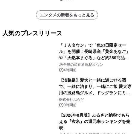
エンタメの新着をもっと見る
人気のプレスリリース
「ＪＡタウン」で「魚の日限定セー
ル」を開催！長崎県産「黄金あなご」
や「天然本まぐろ」など約280商品を
1
販売！～毎月１０日の定例企画～
JA全農の産直通販JAタウン
4時間前
【淡路島】愛犬と一緒に過ごせる宿
で、一緒に泊まり、一緒にご飯 愛犬専
用の淡路島グルメ、ドッグランにミニ
2
プール グランピングとトレーラーハウ
株式会社ぷらど
スの2施設で
9時間前
【2026年8月版】ふるさと納税でもら
える『玄米』の還元率ランキングを発
表
3