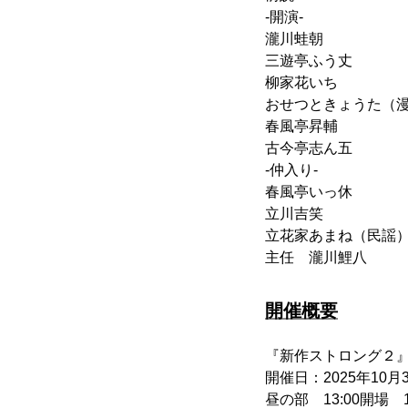
-開演-
瀧川蛙朝
三遊亭ふう丈
柳家花いち
おせつときょうた（
春風亭昇輔
古今亭志ん五
-仲入り-
春風亭いっ休
立川吉笑
立花家あまね（民謡
主任 瀧川鯉八
開催概要
『新作ストロング２
開催日：2025年10月3
昼の部 13:00開場 1