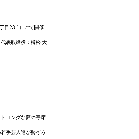
丁目23-1）にて開催
代表取締役：榑松 大
ストロングな夢の寄席
！
の若手芸人達が勢ぞろ