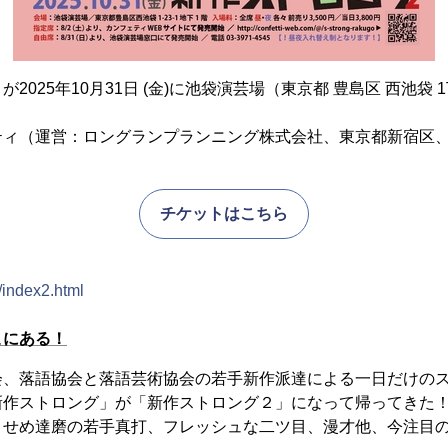
2025年10月31日 (金)に池袋演芸場（東京都 豊島区 西池袋 1
ティ（運営：ロングランプランニング株式会社、東京都新宿区、
。
チケットはこちら
/index2.html
こにある！
会、落語協会と落語芸術協会の若手新作派達による一日だけの
新作ストロング」が「新作ストロング２」になって帰ってきた
とせめ達磨の若手真打、フレッシュな二ツ目、漫才他、今注目