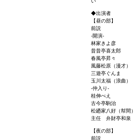
い
◆出演者
【昼の部】
前説
-開演-
林家きよ彦
昔昔亭喜太郎
春風亭昇々
風藤松原（漫才）
三遊亭ぐんま
玉川太福（浪曲）
-仲入り-
桂伸べえ
古今亭駒治
松廼家八好（幇間）
主任 弁財亭和泉
【夜の部】
前説