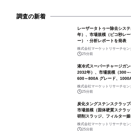
調査の新着
レーザータトゥー除去システム
年）、市場規模（ピコ秒レー
ー）・分析レポートを発表
株式会社マーケットリサーチセン
25分前
液冷式スーパーチャージガン
2032年）、市場規模（300～
600～800A グレード、10
表
株式会社マーケットリサーチセン
25分前
炭化タングステンスクラップの
市場規模（固体硬質スクラッ
研削スラッジ、フィルター媒
合汚染スクラップ）・分析レ
株式会社マーケットリサーチセン
25分前