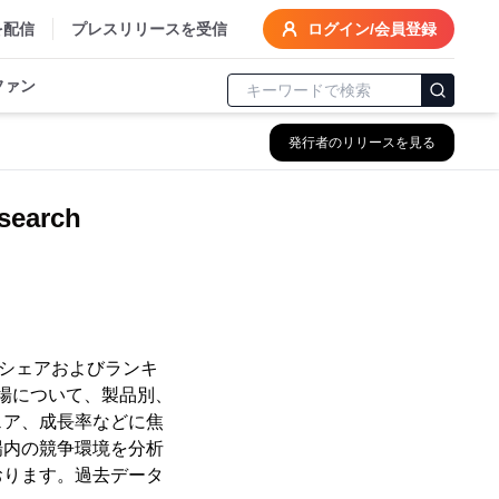
を配信
プレスリリースを受信
ログイン/会員登録
ファン
発行者のリリースを見る
arch
市場シェアおよびランキ
市場について、製品別、
ェア、成長率などに焦
場内の競争環境を分析
おります。過去データ