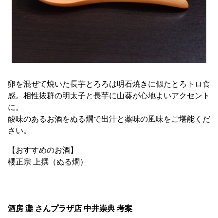
卵を混ぜて焼いた長芋とろろは明石焼きに似たとろトロ食
感。相性抜群の明太子と長芋に山葵が心地よいアクセント
に。
酸味のあるお酒をぬる燗で出汁と薬味の風味をご堪能くだ
さい。
【おすすめのお酒】
櫻正宗 上撰（ぬる燗）
酒房 灘 さんプラザ店 中井崇典 考案