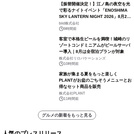
【振替開催決定！】江ノ島の夜空を光
で彩るナイトイベント「ENOSHIMA
SKY LANTERN NIGHT 2026」8月22
日(土)振替開催＆受付スタート！
biid株式会社
9時間前
客室で本格生ビールを満喫！城崎のリ
ゾートコンドミニアムがビールサーバ
ー導入｜8月は全宿泊プランが対象
株式会社リロバケーションズ
10時間前
家族が集まる夏をもっと楽しく
PLANTがお盆のごちそうメニューとお
得なセット商品を販売
株式会社PLANT
11時間前
グルメの新着をもっと見る
人気のプレスリリース