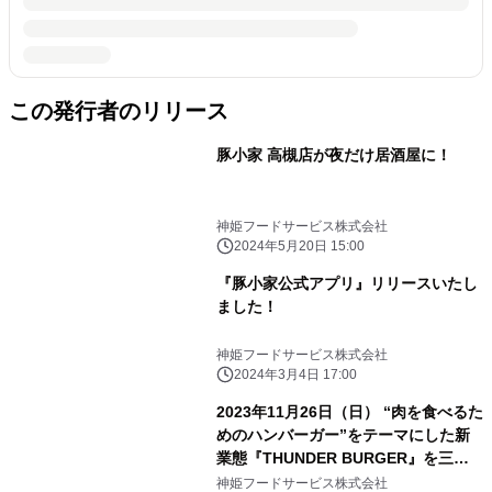
この発行者のリリース
豚小家 高槻店が夜だけ居酒屋に！
神姫フードサービス株式会社
2024年5月20日 15:00
『豚小家公式アプリ』リリースいたし
ました！
神姫フードサービス株式会社
2024年3月4日 17:00
2023年11月26日（日） “肉を食べるた
めのハンバーガー”をテーマにした新
業態『THUNDER BURGER』を三宮
センターサウス通りにオープン！
神姫フードサービス株式会社