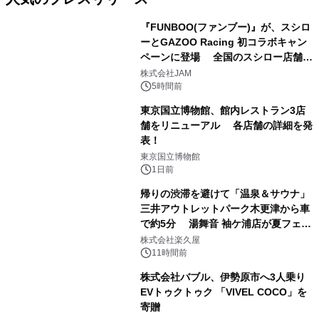
『FUNBOO(ファンブー)』が、スシロ
ーとGAZOO Racing 初コラボキャン
ペーンに登場 全国のスシロー店舗で
1
GR 4車種の FUNBOO(ミニカー)付き
株式会社JAM
メニューが展開されます
5時間前
東京国立博物館、館内レストラン3店
舗をリニューアル 各店舗の詳細を発
表！
2
東京国立博物館
1日前
帰りの渋滞を避けて「温泉＆サウナ」
三井アウトレットパーク木更津から車
で約5分 湯舞音 袖ケ浦店が夏フェア
3
メニューを提供
株式会社楽久屋
11時間前
株式会社バブル、伊勢原市へ3人乗り
EVトゥクトゥク 「VIVEL COCO」を
寄贈
4