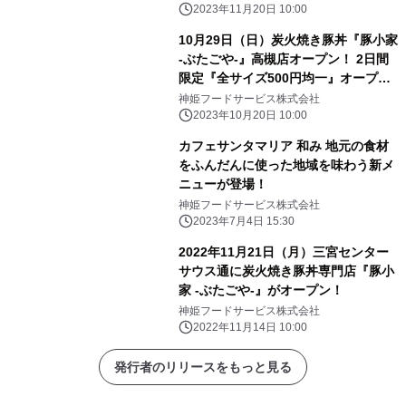
2023年11月20日 10:00
10月29日（日）炭火焼き豚丼『豚小家
-ぶたごや-』高槻店オープン！ 2日間
限定『全サイズ500円均一』オープニ
ングフェア開催！
神姫フードサービス株式会社
2023年10月20日 10:00
カフェサンタマリア 和み 地元の食材
をふんだんに使った地域を味わう新メ
ニューが登場！
神姫フードサービス株式会社
2023年7月4日 15:30
2022年11月21日（月）三宮センター
サウス通に炭火焼き豚丼専門店『豚小
家 -ぶたごや-』がオープン！
神姫フードサービス株式会社
2022年11月14日 10:00
発行者のリリースをもっと見る