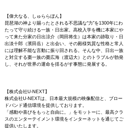
【偉大なる、しゅららぼん】
琵琶湖の神より賜ったとされる不思議な“力”を1300年にわ
たって守り続ける一族・日出家。高校入学を機に本家にや
って来た分家の日出涼介（岡田将生）は本家の跡取り・日
出淡十郎（濱田岳）と出会い、その殿様気質な性格と常人
には理解不能な言動に振り回される。そんな中、日出一族
と対立する棗一族の棗広海（渡辺大）とのトラブルが勃発
し、それが世界の運命を揺るがす事態に発展する。
【株式会社U-NEXT】
株式会社U-NEXTは、日本最大規模の映像配信と、ブロー
ドバンド通信環境を提供しております。
「感動や喜びをもっと自由に。」をモットーに、最高クラ
スのエンターテイメント環境をインターネットを通じてご
提供いたします。