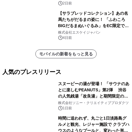
2日前
【サラブレッドコレクション】あの名
馬たちがだるまの姿に！ 「ふわころ
BIGだるまぬいぐるみ」をEC限定で受
注販売開始
株式会社エスケイジャパン
4日前
モバイルの新着をもっと見る
人気のプレスリリース
スヌーピーの湯が登場！ 「サウナのあ
とに楽しむPEANUTS」第2弾 渋谷
の人気銭湯「改良湯」と期間限定のコ
1
ラボレーション サウナイキタイコラ
株式会社ソニー・クリエイティブプロダクツ
ボグッズも発売決定！
1日前
時間に追われず、丸ごと1日淡路島グ
ルメと観光、レジャー施設で クラブハ
ウスのようなプールと、変わった形の