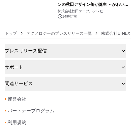
ンの秋田デザイン缶が誕生 ～かわいい
6
秋田犬の子犬と秋田の四季と名所を巡
株式会社秋田ケーブルテレビ
るパッケージ～ 9月1日(火)秋田県内で
14時間前
販売開始
トップ
テクノロジーのプレスリリース一覧
株式会社U-NEX
プレスリリース配信
サポート
関連サービス
•
運営会社
•
パートナープログラム
•
利用規約