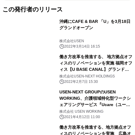
この発行者のリリース
沖縄にCAFE & BAR 「U」を3月18日
グランドオープン
株式会社USEN
2022年3月14日 16:15
働き方改革を推進する、 地方拠点オフ
ィスのリノベーションを実施 福岡オフ
ィス【U BASE CANAL】グランドオ
ープン
株式会社USEN-NEXT HOLDINGS
2022年2月7日 15:30
USEN-NEXT GROUPのUSEN
WORKING、介護領域特化型ワークシ
ェアリングサービス『Ucare（ユーケ
ア）』を提供開始
株式会社 USEN WORKING
2021年4月12日 11:00
働き方改革を推進する、地方拠点オフ
ィスのリノベーションを実施 広島オ