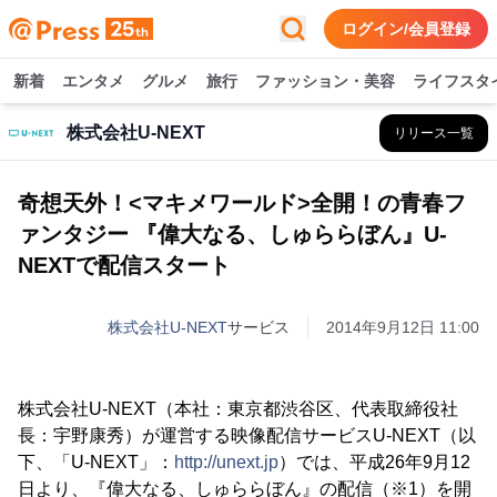
ログイン/会員登録
新着
エンタメ
グルメ
旅行
ファッション・美容
ライフスタ
株式会社U-NEXT
リリース一覧
奇想天外！<マキメワールド>全開！の青春フ
ァンタジー 『偉大なる、しゅららぼん』U-
NEXTで配信スタート
株式会社U-NEXT
サービス
2014年9月12日 11:00
株式会社U-NEXT（本社：東京都渋谷区、代表取締役社
長：宇野康秀）が運営する映像配信サービスU-NEXT（以
下、「U-NEXT」：
http://unext.jp
）では、平成26年9月12
日より、『偉大なる、しゅららぼん』の配信（※1）を開