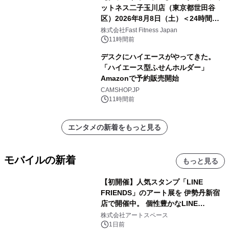
ットネス二子玉川店（東京都世田谷
区）2026年8月8日（土）＜24時間年
中無休のフィットネスジム＞
株式会社Fast Fitness Japan
11時間前
デスクにハイエースがやってきた。
「ハイエース型ふせんホルダー」
Amazonで予約販売開始
CAMSHOP.JP
11時間前
エンタメの新着をもっと見る
モバイルの新着
もっと見る
【初開催】人気スタンプ「LINE
FRIENDS」のアート展を 伊勢丹新宿
店で開催中。 個性豊かなLINE
FRIENDSの仲間たちが インテリアア
株式会社アートスペース
ートとして新たな魅力を発信。
1日前