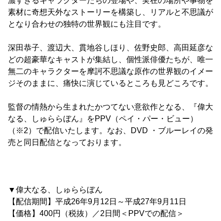
濃すぎるキャラクターたちの登場や、実在の場所や事物を
素材に奇想天外なストーリーを構築し、リアルと不思議が
となり合わせの独特の世界観にも注目です。
深田恭子、渡辺大、貫地谷しほり、佐野史郎、高田延彦な
どの超豪華なキャストが集結し、個性派俳優たちが、唯一
無二のキャラクターを摩訶不思議な原作の世界観のイメー
ジそのままに、痛快に演じているところも見どころです。
監督の情熱から生まれたかつてない意欲作となる、『偉大
なる、しゅららぼん』をPPV（ペイ・パー・ビュー）
（※2）で配信いたします。なお、DVD ・ブルーレイの発
売と同日配信となっております。
▼偉大なる、しゅららぼん
【配信期間】平成26年9月12日～平成27年9月11日
【価格】400円（税抜）／2日間＜PPVでの配信＞