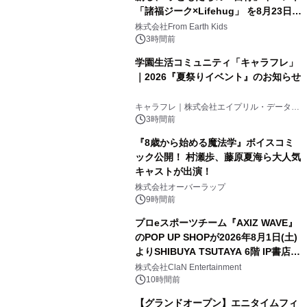
「諸福ジーク×Lifehug」 を8月23日
(日)開催
株式会社From Earth Kids
3時間前
学園生活コミュニティ「キャラフレ」
｜2026『夏祭りイベント』のお知らせ
キャラフレ｜株式会社エイプリル・データ・
デザインズ
3時間前
『8歳から始める魔法学』ボイスコミ
ック公開！ 村瀬歩、藤原夏海ら大人気
キャストが出演！
株式会社オーバーラップ
9時間前
プロeスポーツチーム『AXIZ WAVE』
のPOP UP SHOPが2026年8月1日(土)
よりSHIBUYA TSUTAYA 6階 IP書店で
開催決定！！
株式会社ClaN Entertainment
10時間前
【グランドオープン】エニタイムフィ