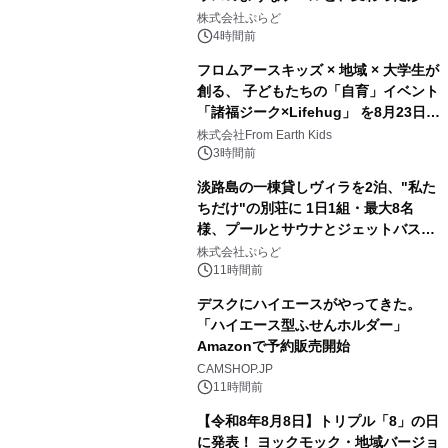
2
サウナも 「THE BOXY AWAJI」のお
株式会社ぷらど
得な素泊まり連泊プランで
4時間前
フロムアースキッズ × 地域 × 大学生が
創る、 子どもたちの「自育」イベント
「諸福ジーク×Lifehug」 を8月23日
3
(日)開催
株式会社From Earth Kids
3時間前
淡路島の一棟貸しヴィラを2泊、"私た
ちだけ"の別荘に 1日1組・最大8名
様、プールとサウナとジェットバス付
4
きで Villa Mon Temps AWAJIの連泊
株式会社ぷらど
素泊りプラン
11時間前
デスクにハイエースがやってきた。
「ハイエース型ふせんホルダー」
Amazonで予約販売開始
5
CAMSHOP.JP
11時間前
【令和8年8月8日】トリプル「8」の日
に発表！ ヨックモック・地域バージョ