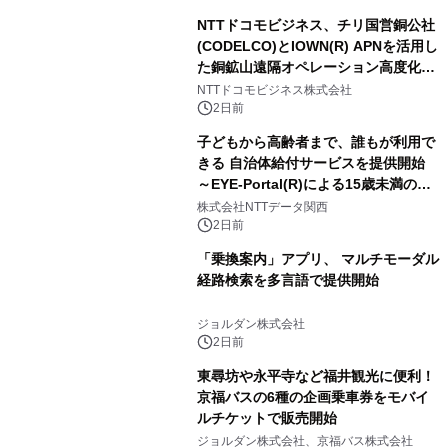
NTTドコモビジネス、チリ国営銅公社
(CODELCO)とIOWN(R) APNを活用し
た銅鉱山遠隔オペレーション高度化に
向けた調査・実証を開始
NTTドコモビジネス株式会社
2日前
子どもから高齢者まで、誰もが利用で
きる 自治体給付サービスを提供開始
～EYE-Portal(R)による15歳未満の本
人認証と デジタルデバイド対策で実現
株式会社NTTデータ関西
～
2日前
「乗換案内」アプリ、 マルチモーダル
経路検索を多言語で提供開始
ジョルダン株式会社
2日前
東尋坊や永平寺など福井観光に便利！
京福バスの6種の企画乗車券をモバイ
ルチケットで販売開始
ジョルダン株式会社、京福バス株式会社