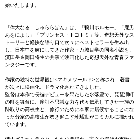
始いたします。
『偉大なる、しゅららぼん』は、「鴨川ホルモー」「鹿男
あをによし」「プリンセス・トヨトミ」等、奇想天外なス
トーリーと軽快な語り口で次々にベストセラーを生み出
し、日本中を虜にしてきた作家・万城目学の同名小説を、
濱田岳＆岡田将生の共演で映画化した奇想天外な青春ファ
ンタジーです。
作家の独特な世界観は<マキメワールド>と称され、著書
が次々に映画化、ドラマ化されてきました。
監督は本作で長編デビューを果たした水落豊で、琵琶湖畔
の町を舞台に、摩訶不思議な力を代々伝承してきた一族の
跡取りの高校生と、修行のために本家に居候することにな
った分家の高校生が巻き起こす珍騒動がコミカルに描かれ
ています。