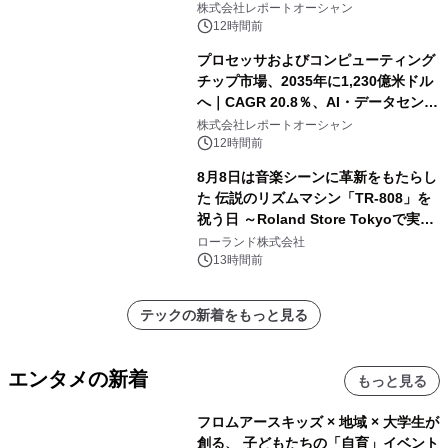
株式会社レポートオーシャン
12時間前
プロセッサおよびコンピューティング
チップ市場、2035年に1,230億米ドル
へ｜CAGR 20.8％、AI・データセンタ
ー需要が成長を牽引
株式会社レポートオーシャン
12時間前
8月8日は音楽シーンに革新をもたらし
た 伝説のリズムマシン「TR-808」を
祝う日 ～Roland Store Tokyoで実機
を展示しての 記念キャンペーンを開
ローランド株式会社
催 英国ラジオ「NTS」の 特別プログ
13時間前
ラムや、「TR-808」を愛する伝説的
アーティストを フィーチャーしたアニ
テックの新着をもっと見る
メーションを公開～
エンタメの新着
もっと見る
フロムアースキッズ × 地域 × 大学生が
創る、 子どもたちの「自育」イベント