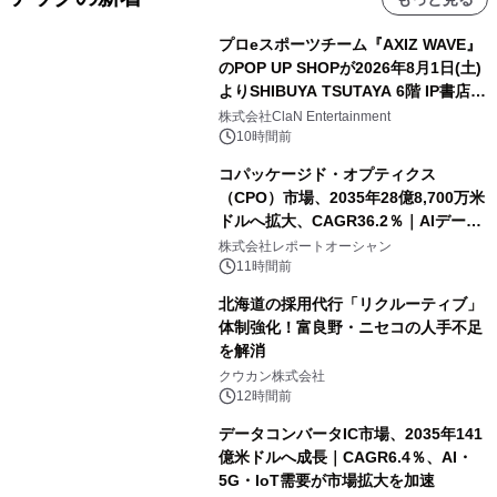
プロeスポーツチーム『AXIZ WAVE』
のPOP UP SHOPが2026年8月1日(土)
よりSHIBUYA TSUTAYA 6階 IP書店で
開催決定！！
株式会社ClaN Entertainment
10時間前
コパッケージド・オプティクス
（CPO）市場、2035年28億8,700万米
ドルへ拡大、CAGR36.2％｜AIデータ
センター・高速光通信需要が成長を加
株式会社レポートオーシャン
速
11時間前
北海道の採用代行「リクルーティブ」
体制強化！富良野・ニセコの人手不足
を解消
クウカン株式会社
12時間前
データコンバータIC市場、2035年141
億米ドルへ成長｜CAGR6.4％、AI・
5G・IoT需要が市場拡大を加速