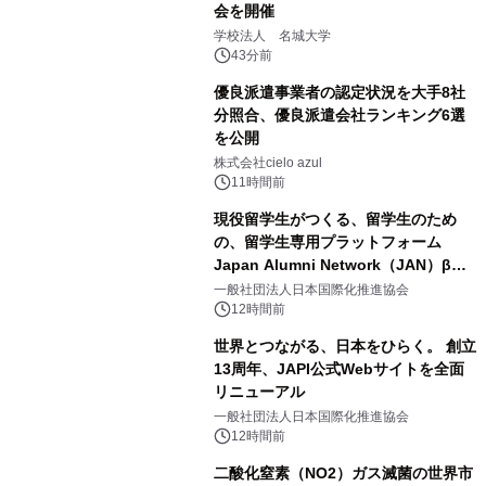
会を開催
学校法人 名城大学
43分前
優良派遣事業者の認定状況を大手8社
分照合、優良派遣会社ランキング6選
を公開
株式会社cielo azul
11時間前
現役留学生がつくる、留学生のため
の、留学生専用プラットフォーム
Japan Alumni Network（JAN）β版
をリリース
一般社団法人日本国際化推進協会
12時間前
世界とつながる、日本をひらく。 創立
13周年、JAPI公式Webサイトを全面
リニューアル
一般社団法人日本国際化推進協会
12時間前
二酸化窒素（NO2）ガス滅菌の世界市