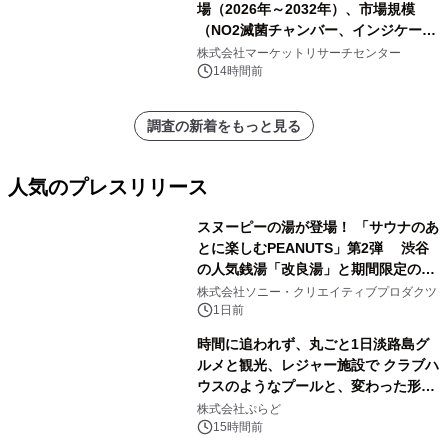
場（2026年～2032年）、市場規模
（NO2滅菌チャンバー、インジケータ
ーおよびモニタリングシステム、その
株式会社マーケットリサーチセンター
他）・分析レポートを発表
14時間前
調査の新着をもっと見る
人気のプレスリリース
スヌーピーの湯が登場！ 「サウナのあ
とに楽しむPEANUTS」第2弾 渋谷
の人気銭湯「改良湯」と期間限定のコ
1
ラボレーション サウナイキタイコラ
株式会社ソニー・クリエイティブプロダクツ
ボグッズも発売決定！
1日前
時間に追われず、丸ごと1日淡路島グ
ルメと観光、レジャー施設で クラブハ
ウスのようなプールと、変わった形の
2
サウナも 「THE BOXY AWAJI」のお
株式会社ぷらど
得な素泊まり連泊プランで
15時間前