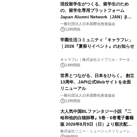
現役留学生がつくる、留学生のため
の、留学生専用プラットフォーム
Japan Alumni Network（JAN）β版
3
をリリース
一般社団法人日本国際化推進協会
12時間前
学園生活コミュニティ「キャラフレ」
｜2026『夏祭りイベント』のお知らせ
4
キャラフレ｜株式会社エイプリル・データ・
デザインズ
14時間前
世界とつながる、日本をひらく。 創立
13周年、JAPI公式Webサイトを全面
リニューアル
5
一般社団法人日本国際化推進協会
12時間前
大人気中国BLファンタジー小説 『二
哈和他的白猫師尊』5巻・6巻電子書籍
版 2026年8月9日（日）より順次配信
6
開始
株式会社ソニー・ミュージックソリューショ
ンズ
8時間前