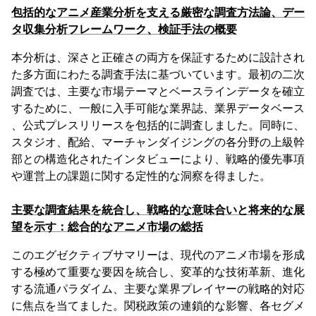
包括的なアニメ産業分析を支える厳密な調査方法論、デー
タ収集分析フレームワーク、検証手法の概要
本分析は、深さと正確さの両方を保証するために設計され
た多方面にわたる調査手法に基づいています。最初の二次
調査では、主要な市場テーマとベースラインデータを確立
するために、一般に入手可能な業界誌、業界データベース
、公式プレスリリースを包括的に調査しました。同時に、
スタジオ、配給、マーチャンダイジングの各分野の上級幹
部との構造化されたインタビューにより、戦略的優先事項
や運営上の課題に関する定性的な洞察を得ました。
主要な調査結果を統合し、戦略的な意味合いと将来的な展
望を示す：総合的なアニメ市場の総括
このエグゼクティブサマリーは、現代のアニメ市場を形成
する極めて重要な要因を統合し、変革的な技術革新、進化
する流通パラダイム、主要な業界プレイヤーの戦略的対応
に焦点を当てました。関税政策の連鎖的な影響、各セグメ