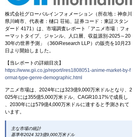
株式会社グローバルインフォメーション（所在地：神奈川
県川崎市、代表者：樋口 荘祐、証券コード：東証スタン
ダード 4171）は、市場調査レポート「アニメ市場：フォ
ーマットタイプ、ジャンル、人口層、収益源別-2025～20
30年の世界予測」（360iResearch LLP）の販売を10月23
日より開始しました。
【当レポートの詳細目次】
https://www.gii.co.jp/report/ires1808051-anime-market-by-f
ormat-type-genre-demographic.html
アニメ市場は、2024年には323億9,000万米ドルとなり、2
025年には355億5,000万米ドル、CAGR10.17%で成長し
、2030年には579億4,000万米ドルに達すると予測されて
います。
主な市場の統計
基準年2024 323億9,000万米ドル