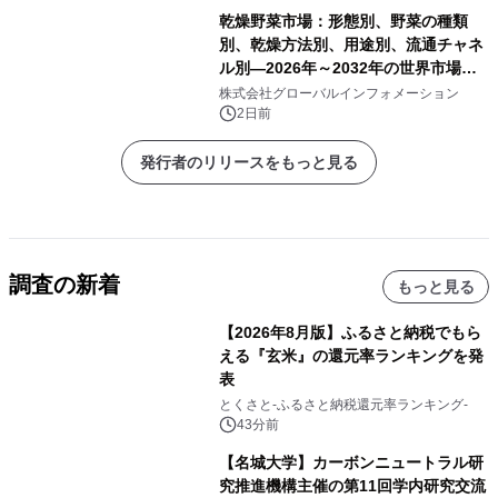
乾燥野菜市場：形態別、野菜の種類
別、乾燥方法別、用途別、流通チャネ
ル別―2026年～2032年の世界市場予
測
株式会社グローバルインフォメーション
2日前
発行者のリリースをもっと見る
調査の新着
もっと見る
【2026年8月版】ふるさと納税でもら
える『玄米』の還元率ランキングを発
表
とくさと-ふるさと納税還元率ランキング-
43分前
【名城大学】カーボンニュートラル研
究推進機構主催の第11回学内研究交流