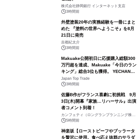
2
株式会社静岡銀行 インターネット支店
3時間前
外壁塗装20年の実務経験を一冊にまと
めた 『塗料の世界へようこそ』を8月
21日に発売
3
吉都紀太介
3時間前
Makuake公開初日に応援購入総額300
万円超を達成、Makuake「今日のラン
キング」総合3位も獲得。 YECHAN音
4
浴シンギングボウル第2弾の大型サイ
Japan Top Trade
ズ（XL・2XL・3XL）を先行販売中
3時間前
佐藤B作がフランス喜劇に初挑戦 9月
3日(木)開幕『家族…リハーサル』出演
者コメント到着！
5
カンフェティ（ロングランプランニング株式
会社）
5時間前
神楽坂【ローストビーフやブッラータ
を贅沢に使用。食べ応え抜群のサラダ