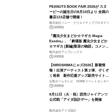
PEANUTS BOOK FAIR 2026が スヌ
ーピーの誕生日の8月10日より 全国の
書店123店舗で開催！
株式会社ソニー・クリエイティブプロダクツ
1時間前
『魔法少女まどか☆マギカ Magia
Exedra』、「劇場版 魔法少女まどか
☆マギカ [新編]叛逆の物語」コメンタ
リー版配信記念で毎日10連無料プレゼ
株式会社アニプレックス
ント！8月13日(木)20時〜緊急生放送
1時間前
決定！
【HIROSHIMAじゃズ2026】新着情
報！出演アーティスト第２弾、ぞくぞ
く発表 新作応援グッズ販売サイトも
同時オープンします！
広島ホームテレビ HOMEイベントセンター
1時間前
8月11日（火・祝）読売ジャイアンツ
公式戦「アイダ設計デー」を開催
株式会社アイダ設計