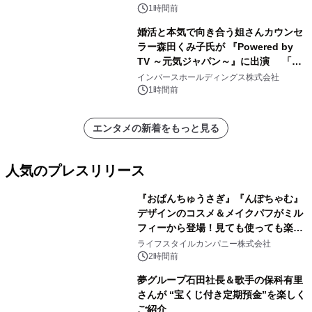
1時間前
婚活と本気で向き合う姐さんカウンセ
ラー森田くみ子氏が 『Powered by
TV ～元気ジャパン～』に出演 「元
気が出るPower講座」で婚活の「加点
インバースホールディングス株式会社
方式」を紹介
1時間前
エンタメの新着をもっと見る
人気のプレスリリース
『おぱんちゅうさぎ』『んぽちゃむ』
デザインのコスメ＆メイクパフがミル
フィーから登場！見ても使っても楽し
1
い、ポップでキュートなコレクショ
ライフスタイルカンパニー株式会社
ン。
2時間前
夢グループ石田社長＆歌手の保科有里
さんが “宝くじ付き定期預金”を楽しく
ご紹介