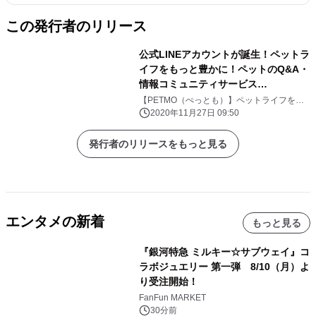
この発行者のリリース
公式LINEアカウントが誕生！ペットラ
イフをもっと豊かに！ペットのQ&A・
情報コミュニティサービス
【PETMO（ぺっとも）】
【PETMO（ぺっとも）】ペットライフをも
っと豊かに。ヘ゜ットのQ&A・情報コミュニ
2020年11月27日 09:50
ティサービス。
発行者のリリースをもっと見る
エンタメの新着
もっと見る
『銀河特急 ミルキー☆サブウェイ』コ
ラボジュエリー 第一弾 8/10（月）よ
り受注開始！
FanFun MARKET
30分前