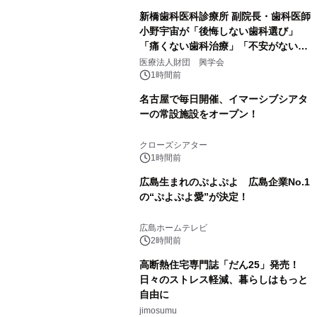
新橋歯科医科診療所 副院長・歯科医師
小野宇宙が「後悔しない歯科選び」
「痛くない歯科治療」「不安がない治
療計画」をテーマに専門監修
医療法人財団 興学会
1時間前
名古屋で毎日開催、イマーシブシアタ
ーの常設施設をオープン！
クローズシアター
1時間前
広島生まれのぷよぷよ 広島企業No.1
の“ぷよぷよ愛”が決定！
広島ホームテレビ
2時間前
高断熱住宅専門誌「だん25」発売！
日々のストレス軽減、暮らしはもっと
自由に
jimosumu