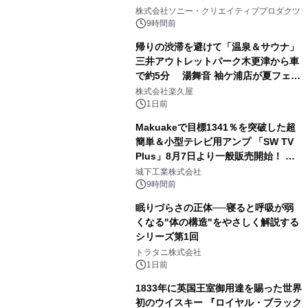
1
ラボレーション サウナイキタイコラ
株式会社ソニー・クリエイティブプロダクツ
ボグッズも発売決定！
9時間前
帰りの渋滞を避けて「温泉＆サウナ」
三井アウトレットパーク木更津から車
で約5分 湯舞音 袖ケ浦店が夏フェア
2
メニューを提供
株式会社楽久屋
1日前
Makuakeで目標1341％を突破した超
簡単＆小型テレビ用アンプ 「SW TV
Plus」8月7日より一般販売開始！ ケ
3
ーブル1本つなぐだけ、テレビの音が
城下工業株式会社
ぐっと豊かに
9時間前
眠りづらさの正体──寝ると呼吸が弱
くなる"体の構造"をやさしく解説する
シリーズ第1回
4
トラタニ株式会社
1日前
1833年に英国王室御用達を賜った世界
初のウイスキー 『ロイヤル・ブラック