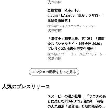
2時間前
岩橋玄樹 Major 1st
album「LAzarus（読み：ラザロ）」
収録楽曲解禁！
株式会社テイチクエンタテインメント
2時間前
「陳情令」劇場上映、第4弾！ 『陳情
令スペシャルナイト上映会Ⅳ 2026』
プレリク2次抽選先行受付開始！
株式会社ソニー・ミュージックソリューショ
ンズ
2時間前
エンタメの新着をもっと見る
人気のプレスリリース
スヌーピーの湯が登場！ 「サウナのあ
とに楽しむPEANUTS」第2弾 渋谷
の人気銭湯「改良湯」と期間限定のコ