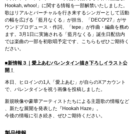
Hookah, whoo!」に関する情報を一部解禁いたしました。
歌はリアルとバーチャルを行き来するシンガーとして活動
の幅を広げる「藍月なくる」が担当、「DECO*27」がサ
ウンドプロデュース・作詞、「tepe」が作曲・編曲を務め
ます。3月1日に実施される「藍月なくる」誕生日配信内
では楽曲の一部を初歌唱予定です、こちらもぜひご期待く
ださい。
■新情報３｜愛上あむバレンタイン描き下ろしイラスト公
開！
本日、ヒロインの1人「愛上あむ」が自らのXアカウント
で、バレンタインを祝う画像を投稿しました。
新規映像や豪華アーティストたちによる主題歌の情報など
、新たな展開を発表した『Hookah Haze』。
今後の情報に引き続き、ぜひご期待ください。
製品情報