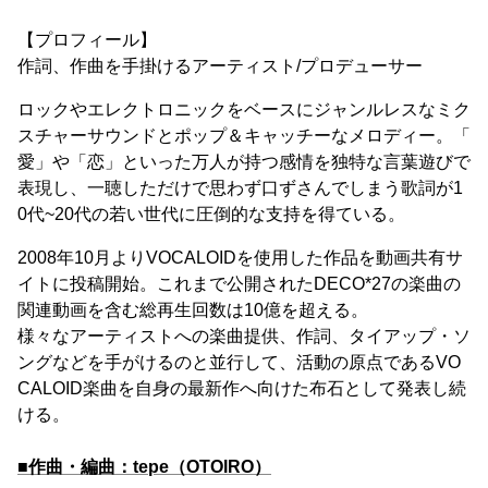
【プロフィール】
作詞、作曲を手掛けるアーティスト/プロデューサー
ロックやエレクトロニックをベースにジャンルレスなミク
スチャーサウンドとポップ＆キャッチーなメロディー。「
愛」や「恋」といった万人が持つ感情を独特な言葉遊びで
表現し、一聴しただけで思わず口ずさんでしまう歌詞が1
0代~20代の若い世代に圧倒的な支持を得ている。
2008年10月よりVOCALOIDを使用した作品を動画共有サ
イトに投稿開始。これまで公開されたDECO*27の楽曲の
関連動画を含む総再生回数は10億を超える。
様々なアーティストへの楽曲提供、作詞、タイアップ・ソ
ングなどを手がけるのと並行して、活動の原点であるVO
CALOID楽曲を自身の最新作へ向けた布石として発表し続
ける。
■作曲・編曲：tepe（OTOIRO）