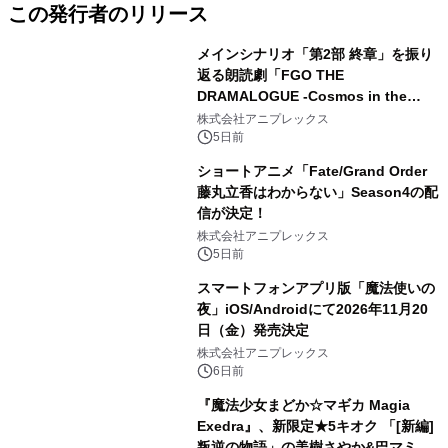
この発行者のリリース
メインシナリオ「第2部 終章」を振り
返る朗読劇「FGO THE
DRAMALOGUE -Cosmos in the
Lostbelt-」の開催が決定！
株式会社アニプレックス
5日前
ショートアニメ「Fate/Grand Order
藤丸立香はわからない」Season4の配
信が決定！
株式会社アニプレックス
5日前
スマートフォンアプリ版「魔法使いの
夜」iOS/Androidにて2026年11月20
日（金）発売決定
株式会社アニプレックス
6日前
『魔法少女まどか☆マギカ Magia
Exedra』、新限定★5キオク 「[新編]
叛逆の物語」の美樹さやか&巴マミ登