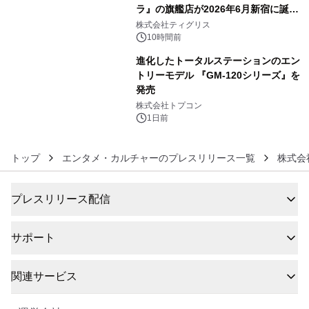
ラ』の旗艦店が2026年6月新宿に誕
5
生 バカルディ ジャパンと連携した
株式会社ティグリス
没入型バー「BAR Arca」
10時間前
進化したトータルステーションのエン
トリーモデル 『GM-120シリーズ』を
発売
6
株式会社トプコン
1日前
トップ
エンタメ・カルチャーのプレスリリース一覧
株式会
プレスリリース配信
サポート
関連サービス