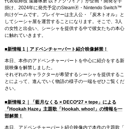
代表取締役 遠藤琢磨 以下アクワイア）が企画・開発を手
掛け、2024年に発売予定のSteam🄬・Nintendo Switch™
向けゲームです。プレイヤーは主人公・『炭木トオル』と
してシーシャ屋を運営することになります。そこで、3人
の女性と出会い、シーシャを提供する中で彼女たちの本心
に触れていきます。
■新情報 1｜アドベンチャーパート紹介映像解禁！
本日、本作のアドベンチャーパートを中心に紹介をする新
規映像を解禁しました。
それぞれのキャラクターが希望するシーシャを提供するこ
とによって、進んでいく物語の様子の一端をぜひご覧くだ
さい。
■新情報２｜「藍月なくる × DECO*27 × tepe」による
『Hookah Haze』主題歌「Hookah, whoo!」の情報を一
部解禁！
本日、アドベンチャーパート紹介映像内で本作の主題歌「