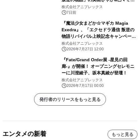
場！「[新編]叛逆の物語」リバイバル
株式会社アニプレックス
上映記念でマギカストーン最大9,000
7日前
個もらえる！
『魔法少女まどか☆マギカ Magia
Exedra』、「エクセドラ通信 叛逆の
物語リバイバル上映記念キャンペーン
情報解禁SP」が7月30日(木)20時〜生
株式会社アニプレックス
配信決定！
2026年7月27日 12:00
『Fate/Grand Order展 -星見の回
廊-』が開催！ オープニングセレモニ
ーに川澄綾子、坂本真綾が登壇！
株式会社アニプレックス
2026年7月17日 00:00
発行者のリリースをもっと見る
エンタメの新着
もっと見る