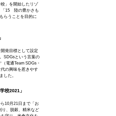
学校」を開始したリゾ
」「15 陸の豊かさも
てもらうことを目的に
」
な開発目標として設定
。SDGsという言葉の
通Team SDGs・
世代の興味を惹きやす
ました。
校2021」
ら10月21日まで「お
刈り、脱穀、精米など
景を守り、米食文化を