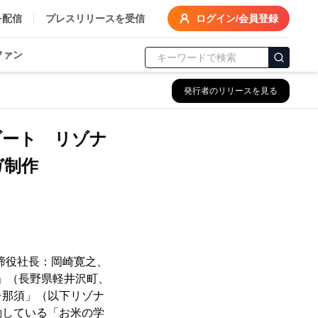
を配信
プレスリリースを受信
ログイン/会員登録
ファン
発行者のリリースを見る
ゾート リゾナ
ガ制作
締役社長：岡崎寛之、
」（長野県軽井沢町、
レ那須」（以下リゾナ
動している「お米の学