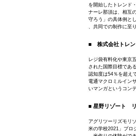
を開始したトレンド
ナーレ那須は、相互の
守ろう」の具体例とし
、共同での制作に至
■ 株式会社トレン
レジ袋有料化や東京
された国際目標である
認知度は54％を超え
電通マクロミルイン
いマンガというコンテ
■ 星野リゾート 
アグリツーリズモリゾ
米の学校2021」プ
、米作りの体験がで