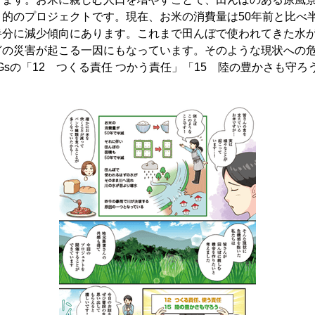
目的のプロジェクトです。現在、お米の消費量は50年前と比べ
半分に減少傾向にあります。これまで田んぼで使われてきた水
どの災害が起こる一因にもなっています。そのような現状への
Gsの「12 つくる責任 つかう責任」「15 陸の豊かさも守