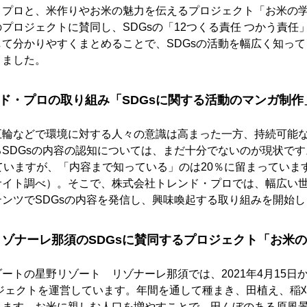
・プロと、米作りやお米の魅力を伝えるプロジェクト「お米の
プロジェクトに賛同し、SDGsの「12つくる責任 つかう責任
て分かりやすくまとめることで、SDGsの活動を幅広く知っ
りました。
ド・プロの取り組み「SDGsに関する活動のマンガ制作
五輪などで環境に対する人々の意識は高まった一方、持続可能
SDGsの内容の認知については、まだ十分でないのが現状です
ていますが、「内容まで知っている」のは20％に留まっています（電
サイト調べ）。そこで、株式会社トレンド・プロでは、幅広い
ンツでSDGsの内容を発信し、興味喚起する取り組みを開始し
リゾナーレ那須のSDGsに賛同するプロジェクト「お米の学
ートの星野リゾート リゾナーレ那須では、2021年4月15日か
ロジェクトを運営しています。年間を通して種まき、田植え、稲
きます。お米に親しむ人口を増やすことで、田んぼのある原風