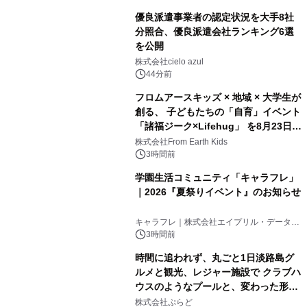
優良派遣事業者の認定状況を大手8社
分照合、優良派遣会社ランキング6選
を公開
株式会社cielo azul
44分前
フロムアースキッズ × 地域 × 大学生が
創る、 子どもたちの「自育」イベント
「諸福ジーク×Lifehug」 を8月23日
(日)開催
株式会社From Earth Kids
3時間前
学園生活コミュニティ「キャラフレ」
｜2026『夏祭りイベント』のお知らせ
キャラフレ｜株式会社エイプリル・データ・
デザインズ
3時間前
時間に追われず、丸ごと1日淡路島グ
ルメと観光、レジャー施設で クラブハ
ウスのようなプールと、変わった形の
サウナも 「THE BOXY AWAJI」のお
株式会社ぷらど