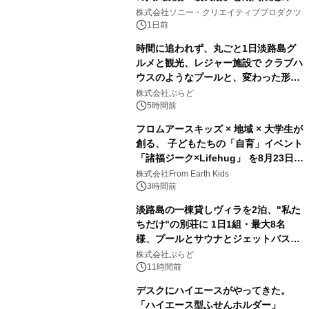
1
ラボレーション サウナイキタイコラ
株式会社ソニー・クリエイティブプロダクツ
ボグッズも発売決定！
1日前
時間に追われず、丸ごと1日淡路島グ
ルメと観光、レジャー施設で クラブハ
ウスのようなプールと、変わった形の
2
サウナも 「THE BOXY AWAJI」のお
株式会社ぷらど
得な素泊まり連泊プランで
5時間前
フロムアースキッズ × 地域 × 大学生が
創る、 子どもたちの「自育」イベント
「諸福ジーク×Lifehug」 を8月23日
3
(日)開催
株式会社From Earth Kids
3時間前
淡路島の一棟貸しヴィラを2泊、"私た
ちだけ"の別荘に 1日1組・最大8名
様、プールとサウナとジェットバス付
4
きで Villa Mon Temps AWAJIの連泊
株式会社ぷらど
素泊りプラン
11時間前
デスクにハイエースがやってきた。
「ハイエース型ふせんホルダー」