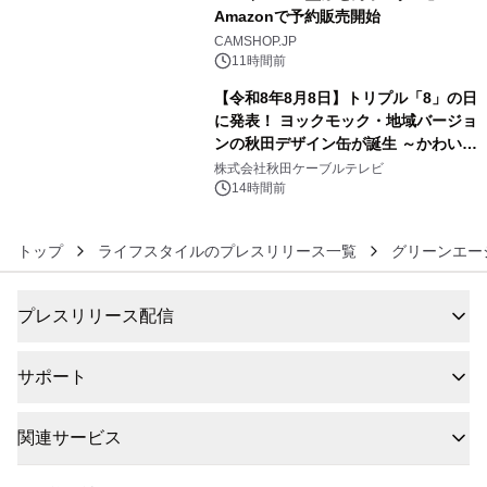
Amazonで予約販売開始
5
CAMSHOP.JP
11時間前
【令和8年8月8日】トリプル「8」の日
に発表！ ヨックモック・地域バージョ
ンの秋田デザイン缶が誕生 ～かわいい
6
秋田犬の子犬と秋田の四季と名所を巡
株式会社秋田ケーブルテレビ
るパッケージ～ 9月1日(火)秋田県内で
14時間前
販売開始
トップ
ライフスタイルのプレスリリース一覧
グリーンエー
プレスリリース配信
サポート
関連サービス