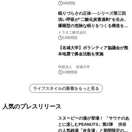
得な素泊まり連泊プランで
5時間前
眠りづらさの正体──シリーズ第三回
浅い呼吸が"二酸化炭素過剰"を生み、
爆睡型の危険な眠りをつくる構造を解
説
トラタニ株式会社
10時間前
【名城大学】ボランティア協議会が熊
本地震で募金活動を実施
学校法人 名城大学
10時間前
ライフスタイルの新着をもっと見る
人気のプレスリリース
スヌーピーの湯が登場！ 「サウナのあ
とに楽しむPEANUTS」第2弾 渋谷
の人気銭湯「改良湯」と期間限定のコ