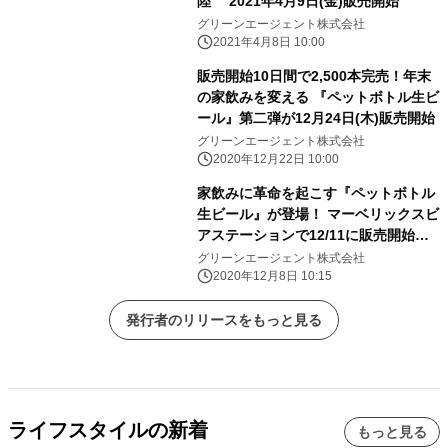
陸 2021年4月9日(金)販売開始
グリーンエージェント株式会社
2021年4月8日 10:00
販売開始10日間で2,500本完売！年末
の家飲みを変える 『ペットボトル生ビ
ール』第二弾が12月24日(木)販売開始
グリーンエージェント株式会社
2020年12月22日 10:00
家飲みに革命を起こす『ペットボトル
生ビール』が登場！ マーベリックスビ
アステーションで12/11に販売開始
～純粋令生ビールが自宅で楽しめる！
グリーンエージェント株式会社
～
2020年12月8日 10:15
発行者のリリースをもっと見る
ライフスタイルの新着
もっと見る