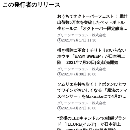
この発行者のリリース
おうちでオクトーバーフェスト！ 累計
出荷数5万本を突破したペットボトル
生ビールに 「オクトーバー限定醸造ビ
ール」が新登場
グリーンエージェント株式会社
2021年9月17日 11:30
掃き掃除に革命！チリトリのいらない
ホウキ 「EASY SWEEP」が日本初上
陸 2021年7月30日(金)販売開始
グリーンエージェント株式会社
2021年7月30日 10:00
ソムリエを持ち歩く！？ボタンひとつ
でワインがおいしくなる 「魔法のディ
スペンサー」をMakuakeにて4月27日
に先行発売
グリーンエージェント株式会社
2021年4月27日 16:00
“究極のLEDキャンドル”の後継ブラン
ド 「ILLURE(イルア)」が日本初上