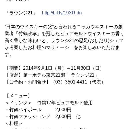
「ラウンジ21」
http://bit.ly/19XRidn
“日本のウイスキーの父”と言われるニッカウヰスキーの創
業者「竹鶴政孝」を冠したピュアモルトウイスキーの香り
高く豊かな味わいと、ラウンジ21の忍足(おしだり)シェフ
が考案したお料理のマリアージュをお楽しみいただけま
す。
【期間】2014年9月1日（月）～11月30日（日）
【店舗】第一ホテル東京21階 「ラウンジ21」
【ご予約・お問合せ】（03）3501-4411（代表）
【メニュー】
＜ドリンク＞ 竹鶴17年ピュアモルト使用
・竹鶴ハイボール 2,000円
・竹鶴ファッションド 2,000円 他
＜料理＞