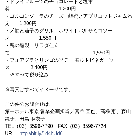
・ドライフルーツのチョコレートと塩羊
羹 1,200円
・ゴルゴンゾーラのチーズ 蜂蜜とアプリコットジャム添
え 1,200円
・〆鯖と茄子のグリル ホワイトバルサミコソー
ス 1,550円
・鴨の燻製 サラダ仕立
て 1,550円
・フォアグラとリンゴのソテー モルトビネガーソー
ス 2,400円
※すべて税サ込み
※写真はすべてイメージです。
この件のお問合せは、
第一ホテル東京 営業企画担当／宮谷 直也、高橋 恵、森山
純子、田島 麻衣子
TEL（03）3596-7790 FAX（03）3596-7724
URL
http://bit.ly/1d4hUd6