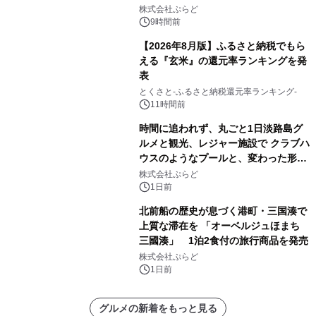
プール グランピングとトレーラーハウ
株式会社ぷらど
スの2施設で
9時間前
【2026年8月版】ふるさと納税でもら
える『玄米』の還元率ランキングを発
表
とくさと-ふるさと納税還元率ランキング-
11時間前
時間に追われず、丸ごと1日淡路島グ
ルメと観光、レジャー施設で クラブハ
ウスのようなプールと、変わった形の
サウナも 「THE BOXY AWAJI」のお
株式会社ぷらど
得な素泊まり連泊プランで
1日前
北前船の歴史が息づく港町・三国湊で
上質な滞在を 「オーベルジュほまち
三國湊」 1泊2食付の旅行商品を発売
株式会社ぷらど
1日前
グルメの新着をもっと見る