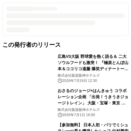
この発行者のリリース
広島VS大阪 野球愛を熱く語る＆ 二大
ソウルフードも激突！ 『極楽とんぼ山
本＆ココリコ遠藤 爆笑ディナートーク
ショー』開催 開催日：2026年9月22日
株式会社阪急阪神ホテルズ
（火・祝）／ 7月25日（土）チケット
2026年7月24日 12:30
販売開始
おさるのジョージ×はんきゅう コラボ
レーション企画 「出発！うきうきジョ
ージトレイン」 大阪・宝塚・東京 新
橋のホテルで 「おさるのジョージ×阪
株式会社阪急阪神ホテルズ
急電車」コラボフードを 販売します
2026年7月1日 16:00
【参加無料】 日本人初・パリでミシュ