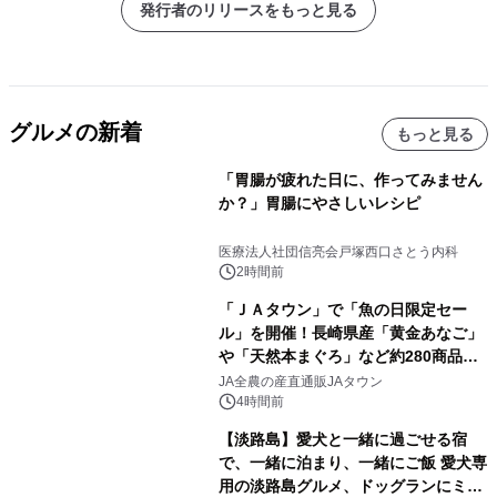
発行者のリリースをもっと見る
グルメの新着
もっと見る
「胃腸が疲れた日に、作ってみません
か？」胃腸にやさしいレシピ
医療法人社団信亮会戸塚西口さとう内科
2時間前
「ＪＡタウン」で「魚の日限定セー
ル」を開催！長崎県産「黄金あなご」
や「天然本まぐろ」など約280商品を
販売！～毎月１０日の定例企画～
JA全農の産直通販JAタウン
4時間前
【淡路島】愛犬と一緒に過ごせる宿
で、一緒に泊まり、一緒にご飯 愛犬専
用の淡路島グルメ、ドッグランにミニ