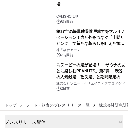
場
4
CAMSHOP.JP
8時間前
築37年の軽量鉄骨造戸建てをフルリノ
ベーション！内と外をつなぐ「土間リ
ビング」で新たな暮らしを叶えた施工
5
事例を株式会社アースが公開
株式会社アース
7時間前
スヌーピーの湯が登場！ 「サウナのあ
とに楽しむPEANUTS」第2弾 渋谷
の人気銭湯「改良湯」と期間限定のコ
6
ラボレーション サウナイキタイコラ
株式会社ソニー・クリエイティブプロダクツ
ボグッズも発売決定！
2日前
トップ
フード・飲食のプレスリリース一覧
株式会社阪急阪
プレスリリース配信