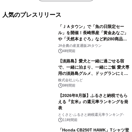
人気のプレスリリース
「ＪＡタウン」で「魚の日限定セー
ル」を開催！長崎県産「黄金あなご」
や「天然本まぐろ」など約280商品を
1
販売！～毎月１０日の定例企画～
JA全農の産直通販JAタウン
4時間前
【淡路島】愛犬と一緒に過ごせる宿
で、一緒に泊まり、一緒にご飯 愛犬専
用の淡路島グルメ、ドッグランにミニ
2
プール グランピングとトレーラーハウ
株式会社ぷらど
スの2施設で
9時間前
【2026年8月版】ふるさと納税でもら
える『玄米』の還元率ランキングを発
表
3
とくさと-ふるさと納税還元率ランキング-
11時間前
「Honda CB250T HAWK」Tシャツ登