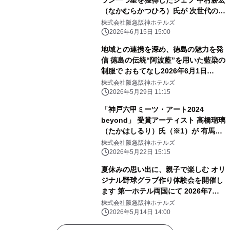
ラン一つ星を獲得したシェフ 中村勝宏
（なかむらかつひろ）氏が 次世代の料
理人へ伝える開業25周年記念講演会
株式会社阪急阪神ホテルズ
「食品ロス削減 私たちの責務」を開催
2026年6月15日 15:00
地域との連携を深め、徳島の魅力を発
信 徳島の伝統“阿波藍”を用いた藍染の
制服で おもてなし2026年6月1日
（月）から 夏季限定で着用開始
株式会社阪急阪神ホテルズ
2026年5月29日 11:15
「神戸六甲ミーツ・アート2024
beyond」 受賞アーティスト 高橋瑠璃
（たかはしるり）氏（※1）が 有馬温
泉の石で五右衛門風呂釜に石彫刻！
株式会社阪急阪神ホテルズ
“浸かれる現代アート”が 「有馬温泉
2026年5月22日 15:15
太閤の湯」露天ゾーンに登場
夏休みの思い出に、親子で楽しむ オリ
ジナル野球グラブ作り体験会を開催し
ます 第一ホテル両国にて 2026年7月
29日（水）
株式会社阪急阪神ホテルズ
2026年5月14日 14:00