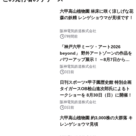
六甲高山植物園 林床に咲く涼しげな花
森の妖精 レンゲショウマが見頃です！
阪神電気鉄道株式会社
7時間前
「神戸六甲ミーツ・アート2026
beyond」 野外アートゾーンの作品を
パワーアップ展示！ ～8月7日からは
直前割パスポートを販売～
阪神電気鉄道株式会社
3日前
日刊スポーツ×甲子園歴史館 特別企画
タイガースOB桧山進次郎氏によるト
ークショーを 8月30日（日）に開催！
阪神電気鉄道株式会社
3日前
六甲高山植物園 約3,000株の大群落 キ
レンゲショウマ見頃