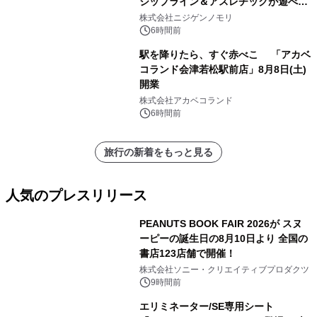
ジップライン＆アスレチックが遊べる
のは今年が最後！ 「ラスト！ドキがム
株式会社ニジゲンノモリ
ネムネ～大作戦！」始動
6時間前
駅を降りたら、すぐ赤べこ 「アカベ
コランド会津若松駅前店」8月8日(土)
開業
株式会社アカベコランド
6時間前
旅行の新着をもっと見る
人気のプレスリリース
PEANUTS BOOK FAIR 2026が スヌ
ーピーの誕生日の8月10日より 全国の
書店123店舗で開催！
1
株式会社ソニー・クリエイティブプロダクツ
9時間前
エリミネーター/SE専用シート