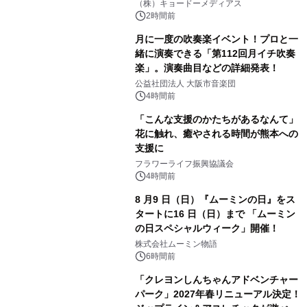
マジで来い』キービジュアル解禁！
（株）キョードーメディアス
2時間前
月に一度の吹奏楽イベント！プロと一
緒に演奏できる「第112回月イチ吹奏
楽」。演奏曲目などの詳細発表！
公益社団法人 大阪市音楽団
4時間前
「こんな支援のかたちがあるなんて」
花に触れ、癒やされる時間が熊本への
支援に
フラワーライフ振興協議会
4時間前
8 月9 日（日）『ムーミンの日』をス
タートに16 日（日）まで 「ムーミン
の日スペシャルウィーク」開催！
株式会社ムーミン物語
6時間前
「クレヨンしんちゃんアドベンチャー
パーク」2027年春リニューアル決定！