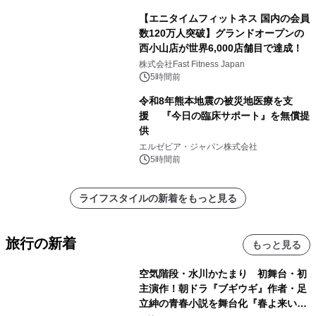
【エニタイムフィットネス 国内の会員
数120万人突破】グランドオープンの
西小山店が世界6,000店舗目で達成！
株式会社Fast Fitness Japan
5時間前
令和8年熊本地震の被災地医療を支
援 『今日の臨床サポート』を無償提
供
エルゼビア・ジャパン株式会社
5時間前
ライフスタイルの新着をもっと見る
旅行の新着
もっと見る
空気階段・水川かたまり 初舞台・初
主演作！朝ドラ『ブギウギ』作者・足
立紳の青春小説を舞台化『春よ来い、