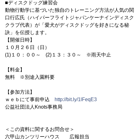
■ディスクドッグ練習会
動物行動学に基づいた独自のトレーニング方法が人気の関
口行広氏（ハイパーフライトジャパンケーナインディスク
クラブ代表）が「愛犬がディスクドッグを好きになる秘
訣」を伝授します。
【開催日時】
１０月２６日（日）
(1)１０：００～ (2)１３：３０～ ※雨天中止
【料金】
無料 ※別途入園料要
【参加方法】
ｗｅｂにて事前申込
http://bit.ly/1lFeqE3
公益社団法人Knots事務局
＜この資料に関するお問合せ＞
六甲山カンツリーハウス 広報担当