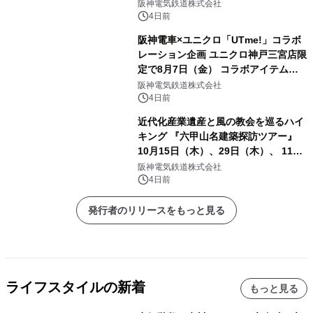
阪神電気鉄道株式会社
4日前
阪神電車×ユニクロ「UTme!」コラボ
レーション企画 ユニクロ神戸三宮店限
定で8月7日（金） コラボアイテムが
発売決定！
阪神電気鉄道株式会社
4日前
近代化産業遺産と風の教会を巡るハイ
キング 『六甲山名建築探訪ツアー』
10月15日（木）、29日（木）、 11月
5日（木）、12日（木）に開催！
阪神電気鉄道株式会社
4日前
発行者のリリースをもっと見る
ライフスタイルの新着
もっと見る