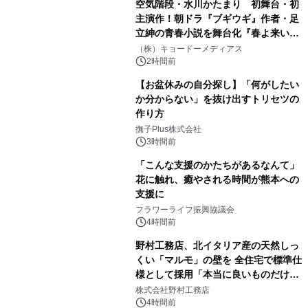
空気階段・水川かたまり 初舞台・初
主演作！朝ドラ『ブギウギ』作者・足
立紳の青春小説を舞台化『春よ来い、
マジで来い』キービジュアル解禁！
（株）キョードーメディアス
2時間前
【お盆休みの自分探し】「何がしたい
か分からない」を抜け出すトリセツの
作り方
撫子Plus株式会社
3時間前
「こんな支援のかたちがあるなんて」
花に触れ、癒やされる時間が熊本への
支援に
フラワーライフ振興協議会
4時間前
野村工務店、北イタリア産の天然しっ
くい「マルモ」の壁を 全住宅で標準仕
様として採用「本当に良いものだけに
こだわる」
株式会社野村工務店
4時間前