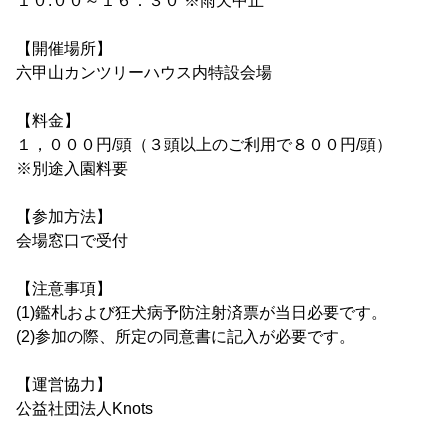
１０:００～１６：３０ ※雨天中止
【開催場所】
六甲山カンツリーハウス内特設会場
【料金】
１，０００円/頭（３頭以上のご利用で８００円/頭）
※別途入園料要
【参加方法】
会場窓口で受付
【注意事項】
(1)鑑札および狂犬病予防注射済票が当日必要です。
(2)参加の際、所定の同意書に記入が必要です。
【運営協力】
公益社団法人Knots