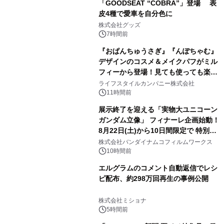
「GOODSEAT “COBRA”」登場 表
皮4種で愛車を自分色に
2
株式会社グッズ
7時間前
『おぱんちゅうさぎ』『んぽちゃむ』
デザインのコスメ＆メイクパフがミル
フィーから登場！見ても使っても楽し
3
い、ポップでキュートなコレクショ
ライフスタイルカンパニー株式会社
ン。
11時間前
展示終了を迎える「実物大ユニコーン
ガンダム立像」 フィナーレ企画始動！
8月22日(土)から10日間限定で 特別映
4
像『UNICORN GUNDAM Statue ―
株式会社バンダイナムコフィルムワークス
BEYOND POSSIBILITY ―』を上映！
10時間前
エルグラムのコメント自動返信でレシ
ピ配布、約298万回再生の事例公開
5
株式会社ミショナ
5時間前