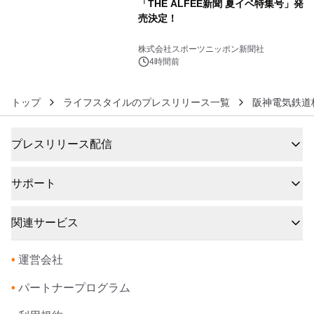
「THE ALFEE新聞 夏イベ特集号」発
売決定！
6
株式会社スポーツニッポン新聞社
4時間前
トップ
ライフスタイルのプレスリリース一覧
阪神電気鉄道
プレスリリース配信
サポート
関連サービス
•
運営会社
•
パートナープログラム