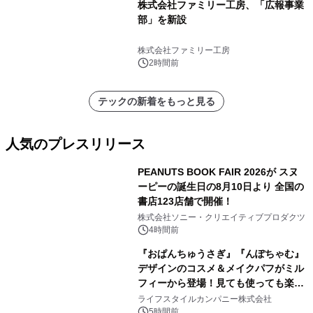
株式会社ファミリー工房、「広報事業
部」を新設
株式会社ファミリー工房
2時間前
テックの新着をもっと見る
人気のプレスリリース
PEANUTS BOOK FAIR 2026が スヌ
ーピーの誕生日の8月10日より 全国の
書店123店舗で開催！
1
株式会社ソニー・クリエイティブプロダクツ
4時間前
『おぱんちゅうさぎ』『んぽちゃむ』
デザインのコスメ＆メイクパフがミル
フィーから登場！見ても使っても楽し
2
い、ポップでキュートなコレクショ
ライフスタイルカンパニー株式会社
ン。
5時間前