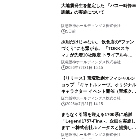
大地震発生を想定した 『バス一時停車
訓練』の実施について
阪急阪神ホールディングス株式会社
5日前
採用だけじゃない。 飲食店の“ファン
づくり”にも繋がる。 「TOKKスキ
マ」が先着10社限定 トライアルキャ
ンペーンを開始
阪急阪神ホールディングス株式会社
2026年7月31日 15:15
【リリース】宝塚歌劇オフィシャルシ
ョップ 「キャトルレーヴ」オリジナル
キャラクター イベント開催（宝塚クリ
エイティブアーツ）
阪急阪神ホールディングス株式会社
2026年7月31日 14:15
まもなく引退を迎える1700系に感謝
「Legend1757-Final-」企画を実施し
ます ～株式会社ルノータスと提携し
「Legend1757記念腕時計」を発売し
阪急阪神ホールディングス株式会社