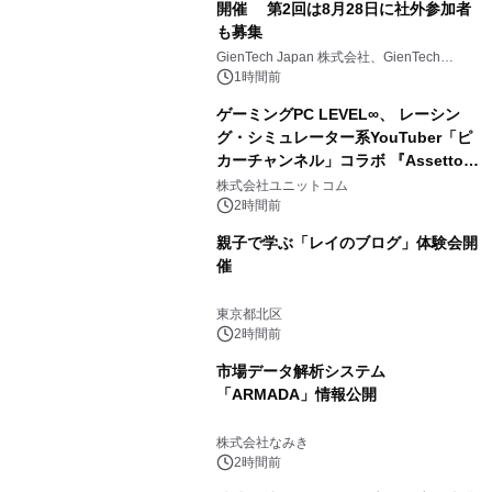
開催 第2回は8月28日に社外参加者
も募集
GienTech Japan 株式会社、GienTech
Consulting Japan 株式会社
1時間前
ゲーミングPC LEVEL∞、 レーシン
グ・シミュレーター系YouTuber「ピ
カーチャンネル」コラボ 『Assetto
Corsa EVO』推奨パソコン販売中
株式会社ユニットコム
2時間前
親子で学ぶ「レイのブログ」体験会開
催
東京都北区
2時間前
市場データ解析システム
「ARMADA」情報公開
株式会社なみき
2時間前