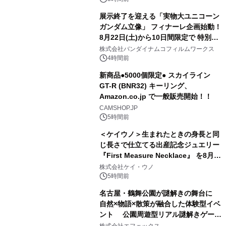
展示終了を迎える「実物大ユニコーン
ガンダム立像」 フィナーレ企画始動！
8月22日(土)から10日間限定で 特別映
3
像『UNICORN GUNDAM Statue ―
株式会社バンダイナムコフィルムワークス
BEYOND POSSIBILITY ―』を上映！
4時間前
新商品●5000個限定● スカイライン
GT-R (BNR32) キーリング、
Amazon.co.jp で一般販売開始！！
4
CAMSHOP.JP
5時間前
＜ケイウノ＞生まれたときの身長と同
じ長さで仕立てる出産記念ジュエリー
『First Measure Necklace』 を8月14
5
日(金)に発売
株式会社ケイ・ウノ
5時間前
名古屋・鶴舞公園が謎解きの舞台に
自然×物語×散策が融合した体験型イベ
ント 公園周遊型リアル謎解きゲーム
6
「クローバーの国とトランプの魔法」